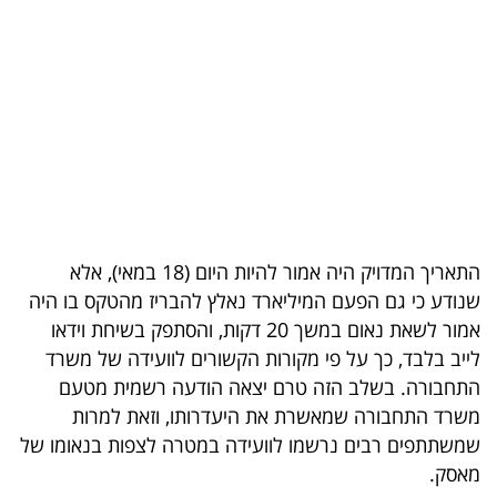
בריאות
תרבות
ופנאי
תיירות
TOP-
5
התאריך המדויק היה אמור להיות היום (18 במאי), אלא
שנודע כי גם הפעם המיליארד נאלץ להבריז מהטקס בו היה
המילון
אמור לשאת נאום במשך 20 דקות, והסתפק בשיחת וידאו
הכלכלי
לייב בלבד, כך על פי מקורות הקשורים לוועידה של משרד
התחבורה. בשלב הזה טרם יצאה הודעה רשמית מטעם
פודקאסט
משרד התחבורה שמאשרת את היעדרותו, וזאת למרות
שמשתתפים רבים נרשמו לוועידה במטרה לצפות בנאומו של
40
מאסק.
UNDER