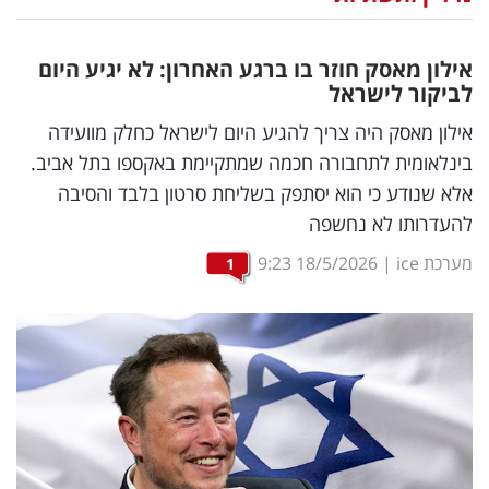
נדל"ן
אילון מאסק חוזר בו ברגע האחרון: לא יגיע היום
דיגיטל
לביקור לישראל
וטק
אילון מאסק היה צריך להגיע היום לישראל כחלק מוועידה
בינלאומית לתחבורה חכמה שמתקיימת באקספו בתל אביב.
שיווק
אלא שנודע כי הוא יסתפק בשליחת סרטון בלבד והסיבה
ופרסום
להעדרותו לא נחשפה
משפט
מערכת ice
|
18/5/2026
9:23
1
מדדים
ומחקרים
דעות
רכילות
עסקית