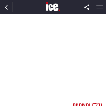
ראשי
הנבחרת
השוק
תקשורת
ומדיה
כסף
וצרכנות
נדל"ן ותשתיות