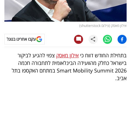
קריפטו
ויראלי
אילון מאסק (צילום shutterstock)
טלוויזיה
עקבו אחרינו בגוגל
עסקי
בתחילת החודש דווח כי
אילון מאסק
צפוי להגיע לביקור
ספורט
בישראל כחלק מהוועידה הבינלאומית לתחבורה חכמה
Smart Mobility Summit 2026 במתחם האקספו בתל
קריירה
אביב.
ולימודים
מינויים
רייטינג
רכב