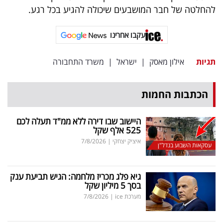
פרסמו
להחלטה של חבר המושבעים שיכולה להגיע בכל רגע.
באייס
עקבו אחרינו
עקבו
אחרינו:
תגיות
אילון מאסק
|
ישראל
|
משרד התחבורה
הכתבות החמות
היישוב שבו דירה ללא ממ"ד תעלה לכם
525 אלף שקל
איציק יצחקי
|
7/8/2026
עסקאות השבוע בנדל"ן
גיא פלג מכריז מלחמה: הגיש תביעת ענק
בסך 5 מיליון שקל
מערכת ice
|
7/8/2026