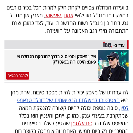
40
בוועידה הגדולה צפויים לקחת חלק למרות הכל בכירים רבים
במשק כמו מנכ"ל מובילאיי
אמנון שעשוע
, מארק און מנכ"ל
גט, דרור בין מנכ"ל רשות החדשנות ועוד, לצד כמובן שרת
שיתופי
התחבורה מירי רגב האמונה על הוועידה.
פעולה
עוד ב-
אילון מאסק וספייס X בדרך להנפקה הגדולה אי
פעם: היסטוריה בנאסד"ק
דרושים
לכתבה המלאה
ניוזלטרים
להיעדרותו של מאסק יכולות להיות מספר סיבות. אחת מהן
היא
הצטרפותו למשלחת הנשיאותית של דונלד טראמפ
מייל
לסין.
סיבה נוספת יכולה להיות קשורה להנפקת המאה
אדום
שמתקרבת בצעדי ענק. כמו כן, ייתכן והעניין הוא בכלל
המשפט שלו נגד
סם אלטמן
שהגיע לשלב הטיעונים
המסכמים רק ביום חמישי האחרון והוא מחכה בקוצר רוח