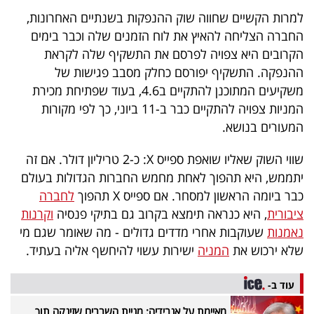
40
למרות הקשיים שחווה שוק ההנפקות בשנתיים האחרונות,
החברה הצליחה להאיץ את לוח הזמנים שלה וכבר בימים
הקרובים היא צפויה לפרסם את התשקיף שלה לקראת
שיתופי
ההנפקה. התשקיף יפורסם כחלק מסבב פגישות של
פעולה
משקיעים המתוכנן להתקיים ב4.6, בעוד שפתיחת מכירת
המניות צפויה להתקיים כבר ב-11 ביוני, כך לפי מקורות
המעורים בנושא.
דרושים
שווי השוק שאליו שואפת ספייס X: כ-2 טריליון דולר. אם זה
יתממש, היא תהפוך לאחת מחמש החברות הגדולות בעולם
ניוזלטרים
כבר ביומה הראשון למסחר. אם ספייס X תהפוך
לחברה
ציבורית
, היא כנראה תימצא בקרוב גם בתיקי פנסיה
וקרנות
נאמנות
שעוקבות אחרי מדדים גדולים - מה שאומר שגם מי
מייל
שלא ירכוש את
המניה
ישירות עשוי להיחשף אליה בעתיד.
אדום
עוד ב-
מאיימת על אנבידיה: מניית השבבים שזינקה תוך