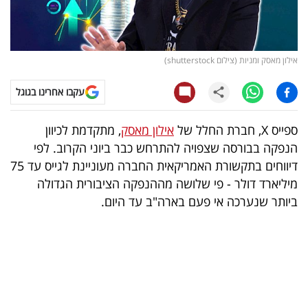
קריפטו
ויראלי
אילון מאסק ומניות (צילום shutterstock)
טלוויזיה
עקבו אחרינו בגוגל
עסקי
ספייס X, חברת החלל של
אילון מאסק
, מתקדמת לכיוון
ספורט
הנפקה בבורסה שצפויה להתרחש כבר ביוני הקרוב. לפי
דיווחים בתקשורת האמריקאית החברה מעוניינת לגייס עד 75
קריירה
מיליארד דולר - פי שלושה מההנפקה הציבורית הגדולה
ולימודים
ביותר שנערכה אי פעם בארה"ב עד היום.
מינויים
רייטינג
רכב