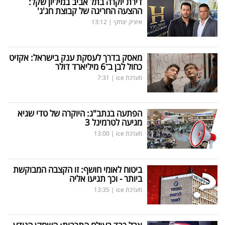
דירת יוקרה בתל אביב במיליון שקל:
ההצעה החריגה של קבוצת חג'ג'
איציק יצחקי
|
13:12
מאסק בדרך לעסקת ענק בישראל: אקזיט
כחול לבן ב־6 מיליארד דולר
מערכת ice
|
7:31
הפתעה בנתב"ג: היוקרה של טדי שגיא
מגיעה לטרמינל 3
מערכת ice
|
13:00
ביטוח לאומי חושף: זו הקצבה המבוקשת
ביותר - וכך תגיעו אליה
מערכת ice
|
13:35