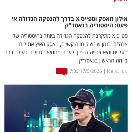
נדל"ן
אילון מאסק וספייס
X
בדרך להנפקה הגדולה אי
דיגיטל
פעם: היסטוריה בנאסד"ק
וטק
ספייס X מתקרבת להנפקה הגדולה ביותר בהיסטוריה של
ארה"ב. בזמן שהשוק חווה קשיים, מאסק האיץ את לוח
שיווק
הזמנים והיא צפויה להפוך לאחת מחמש הגדולות בעולם כבר
ופרסום
ביומה הראשון בנאסד"ק
משפט
מערכת ice
|
17/5/2026
7:05
מדדים
ומחקרים
דעות
רכילות
עסקית