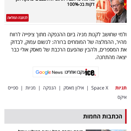
פרסמו
דקות בכ-100%
באייס
לכתבה המלאה
עקבו
ולמי שחושב לקנות מניה ביום ההנפקה מתוך ציפייה לרווח
אחרינו:
מהיר, ההמלצה של המומחים ברורה: לנשום עמוק, לבדוק
את המספרים, ולהבין שהפעם הרכבת של מאסק אולי כבר
יצאה מהתחנה.
עקבו אחרינו
תגיות
Space X
|
אילון מאסק
|
הנפקה
|
מניות
|
ספייס
איקס
הכתבות החמות