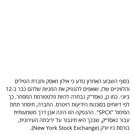
בריאות
תרבות
ופנאי
תיירות
TOP-
5
בסוף השבוע האחרון נודע כי אילון מאסק וחברת הטילים
המילון
והלוויניים שלו, שואפים להנפיק את המניות שלהם כבר ב-12
הכלכלי
ביוני. כמו כן, נאסד"ק נבחרה להיות פלטפורמת המסחר, כך
לפי דיווחים בסוכנות הידיעות רויטרס. החברה, תיסחר תחת
פודקאסט
הסימול "SPCX". ההנפקה הזו הינה אבן דרך משמעותית
עבור נאסד״ק, שבכך היא תיגבור על יריבתה העירונית,
40
בורסת ניו יורק (New York Stock Exchange).
UNDER