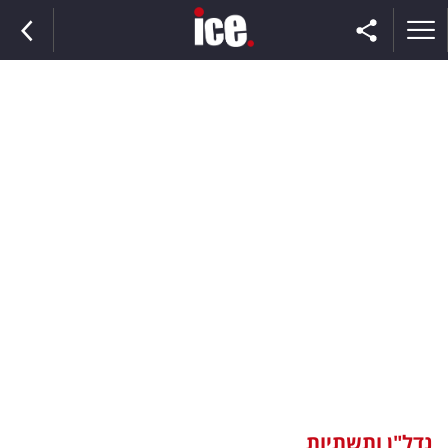
ראשי
הנבחרת
השוק
תקשורת
ומדיה
כסף
וצרכנות
נדל"ן ותשתיות