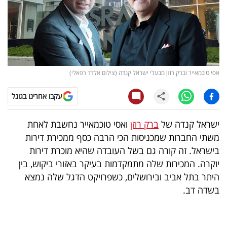
קריפטו
ויראלי
טלוויזיה
אסי טוכמאייר וברק רוזן מבעלי ישראל קנדה (צילום אלדד רפאלי)
עסקי
עקבו אחרינו בגוגל
ספורט
ישראל קנדה של
ברק רוזן
ואסי טוכמאייר נחשבת לאחת
קריירה
משתי החברות שמכניסות הכי הרבה כסף ממכירת דירות
ולימודים
בישראל. זה קורה גם בשל העובדה שהיא מוכרת דירות
יוקרה. המכירות שלה מתמקדמות בעיקר באזורי ביקוש, בין
מינויים
היתר בתל אביב ובירושלים, כשפרויקט הדגל שלה נמצא
בשדה דב.
רייטינג
רכב