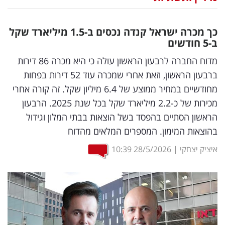
נדל"ן
כך מכרה ישראל קנדה נכסים ב-1.5 מיליארד שקל
דיגיטל
ב-5 חודשים
וטק
מדוח החברה לרבעון הראשון עולה כי היא מכרה 86 דירות
ברבעון הראשון, וזאת אחרי שמכרה עוד 52 דירות בפחות
שיווק
מחודשיים במחיר ממוצע של 6.4 מיליון שקל. זה קורה אחרי
ופרסום
מכירות של כ-2.2 מיליארד שקל בכל שנת 2025. הרבעון
הראשון הסתיים בהפסד בשל הוצאות בבתי המלון וגידול
משפט
בהוצאות המימון. המספרים המלאים מהדוח
מדדים
איציק יצחקי
|
28/5/2026
10:39
ומחקרים
דעות
רכילות
עסקית