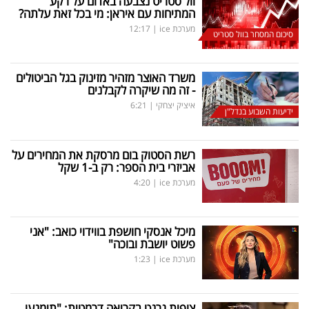
וול סטריט נצבעה באדום על רקע
המתיחות עם איראן: מי בכל זאת עלתה?
מערכת ice
|
12:17
סיכום המסחר בוול סטריט
משרד האוצר מזהיר מזינוק בגל הביטולים
- זה מה שיקרה לקבלנים
איציק יצחקי
|
6:21
ידיעות השבוע בנדל"ן
רשת הסטוק בום מרסקת את המחירים על
אביזרי בית הספר: רק ב-1 שקל
מערכת ice
|
4:20
מיכל אנסקי חושפת בווידוי כואב: "אני
פשוט יושבת ובוכה"
מערכת ice
|
1:23
צופית גרנט בקריאה דרמטית: "תימנעו