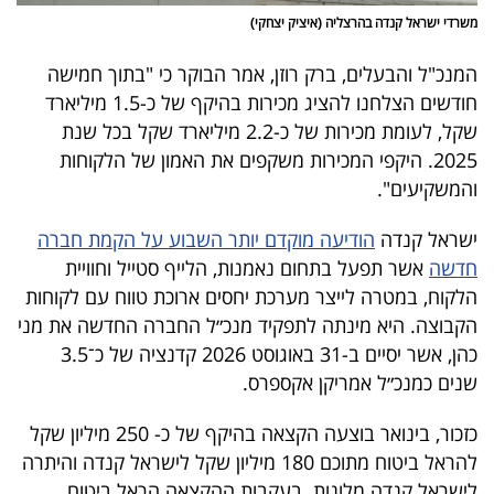
פרסמו
משרדי ישראל קנדה בהרצליה (איציק יצחקי)
באייס
המנכ"ל והבעלים, ברק רוזן, אמר הבוקר כי "בתוך חמישה
עקבו
חודשים הצלחנו להציג מכירות בהיקף של כ-1.5 מיליארד
שקל, לעומת מכירות של כ-2.2 מיליארד שקל בכל שנת
אחרינו:
2025. היקפי המכירות משקפים את האמון של הלקוחות
והמשקיעים".
ישראל קנדה
הודיעה מוקדם יותר השבוע על הקמת חברה
חדשה
אשר תפעל בתחום נאמנות, הלייף סטייל וחוויית
הלקוח, במטרה לייצר מערכת יחסים ארוכת טווח עם לקוחות
הקבוצה. היא מינתה לתפקיד מנכ״ל החברה החדשה את מני
כהן, אשר יסיים ב-31 באוגוסט 2026 קדנציה של כ־3.5
שנים כמנכ״ל אמריקן אקספרס.
כזכור, בינואר בוצעה הקצאה בהיקף של כ- 250 מיליון שקל
להראל ביטוח מתוכם 180 מיליון שקל לישראל קנדה והיתרה
לישראל קנדה מלונות. בעקבות ההקצאה הראל ביטוח