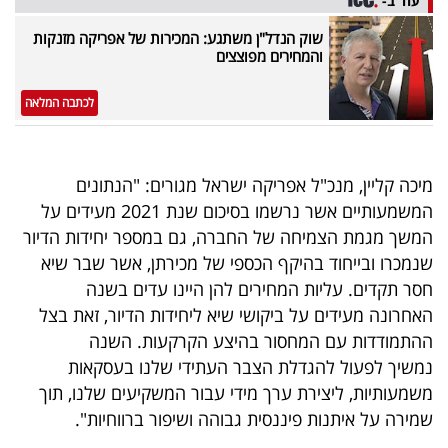
עוד ב-
40
שוק הנדל"ן משתגע: המכירות של אפריקה מזנקות
והמחירים מפוצצים
שיתופי
לכתבה המלאה
פעולה
מיכה קליין, מנכ"ל אפריקה ישראל מגורים: "הנתונים
המשמעותיים אשר נרשמו בסיכום שנת 2021 מעידים על
דרושים
המשך מגמת הצמיחה של החברה, גם במספר יחידות הדיור
שנמכרו ובייחוד בהיקף הכספי של מכירתן, אשר שבר שיא
ניוזלטרים
חסר תקדים. עליות המחירים להן היינו עדים בשנה
האחרונה מעידים על ביקושי שיא ליחידות הדיור, זאת בצל
ההתמודדות עם המחסור בהיצע הקרקעות. השנה
מייל
נמשיך לפעול להגדלת הצבר העתידי שלנו בעסקאות
אדום
משמעותיות, ליצירת ערך מידי עבור המשקיעים שלנו, תוך
שמירה על איתנות פיננסית גבוהה ושיפור ברווחיות".