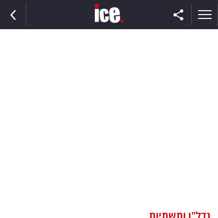
ראשי
הנבחרת
השוק
תקשורת
ומדיה
כסף
וצרכנות
נדל"ן ותשתיות