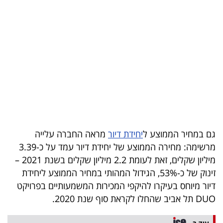
בריאות
תרבות
ופנאי
תיירות
TOP-
5
גם במחיר הממוצע ל
יחידת דיור
מראה החברה עלייה
המילון
מרשימה: מחירה הממוצע של יחידת דיור עמד על כ-3.39
הכלכלי
מיליון שקלים, זאת לעומת 2.2 מיליון שקלים בשנת 2021 –
זינוק של כ-53%, הגידול המהותי במחיר הממוצע ליחידת
פודקאסט
דיור מיוחס בעיקרו להיקפי המכירות המשמעותיים בפרויקט
DUO
תל אביב שהחלו לקראת סוף שנת 2020.
40
UNDER