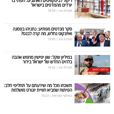
ריקול לביסקוויטים האהובים: הפתי בר
יורדים מהמדפים בישראל
מערכת ice
|
18:50
סקר מנדטים מפתיע: נתניהו בפסגה
ואיזנקוט נחלש, מה קרה לבנט?
מערכת ice
|
19:45
במיליון שקל: שון יפישין מחפש אהבה
בלהיט החדש של ישראל בידור
מערכת ice
|
18:32
פרסום ראשון
תשכחו מכל מה שידעתם על תחליפי חלב:
הפיתוח שמביא חוויית יוגורט מושלמת
בשיתוף שטראוס
|
10:23