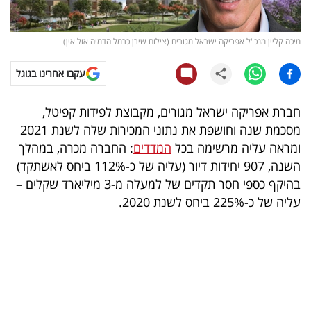
קריפטו
מיכה קליין מנכ"ל אפריקה ישראל מגורים (צילום שירן כרמל הדמיה אול אין)
ויראלי
עקבו אחרינו בגוגל
טלוויזיה
חברת אפריקה ישראל מגורים, מקבוצת לפידות קפיטל,
עסקי
מסכמת שנה וחושפת את נתוני המכירות שלה לשנת 2021
ספורט
ומראה עליה מרשימה בכל
המדדים
: החברה מכרה, במהלך
השנה, 907 יחידות דיור (עליה של כ-112% ביחס לאשתקד)
קריירה
בהיקף כספי חסר תקדים של למעלה מ-3 מיליארד שקלים –
ולימודים
עליה של כ-225% ביחס לשנת 2020.
מינויים
רייטינג
רכב