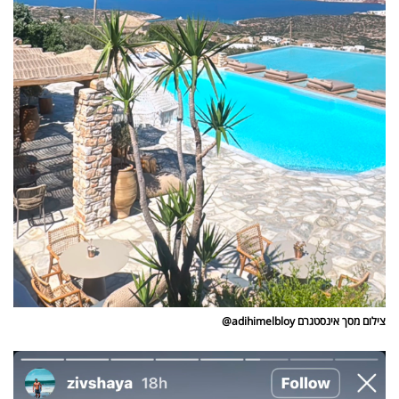
פרסמו
באייס
עקבו
אחרינו:
צילום מסך אינסטגרם adihimelbloy@