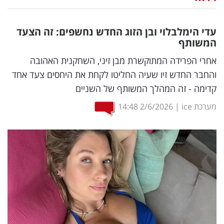
נדל"ן
עדי הימלבלוי ובן הזוג החדש נחשפים: זה הצעד
דיגיטל
המשותף
וטק
אחרי הפרידה המתוקשרת מבן זיני, השחקנית האהובה
והחבר החדש זיו שעיה החליטו לקחת את היחסים צעד אחד
שיווק
קדימה - זה המהלך המשותף של השניים
ופרסום
מערכת ice
|
2/6/2026
14:48
משפט
מדדים
ומחקרים
דעות
רכילות
עסקית