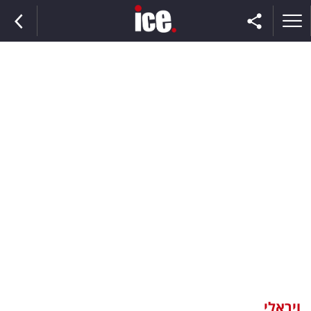
ראשי
הנבחרת
השוק
תקשורת
ומדיה
כסף
וצרכנות
ויראלי