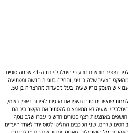
בריאות
תרבות
ופנאי
תיירות
TOP-
5
לפני מספר חודשים נודע כי הימלבלוי בת ה-41 שכחה סופית
מהאקס הצעיר שלה בן זיני, והחלה בזוגיות חדשה ומפתיעה
המילון
עם איש העסקים זיו שעיה, בעל מסעדות מהרצליה בן 50.
הכלכלי
למרות שהשניים טרם חשפו את הזוגיות לציבור באופן רשמי,
פודקאסט
הימלבלוי ושעיה לא מתאמצים להסתיר את הקשר ביניהם
וחושפים באמצעות רצף סטורים חדש כי עברו שלב נוסף
40
ביחסים שלהם. שני הכוכבים החליטו לטוס יחד לאחד היעדים
UNDER
האהובים על הישראלים, פארוס שביוון, שם הם מבלים עם