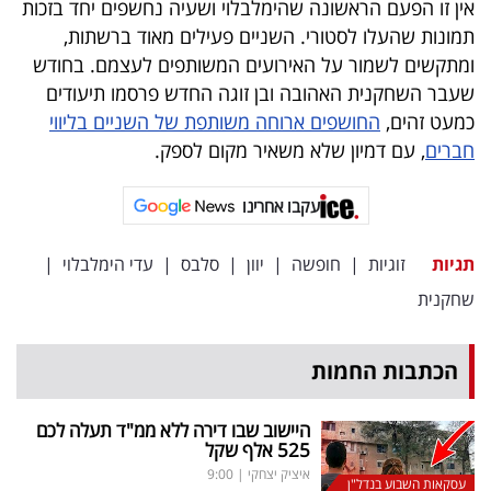
אין זו הפעם הראשונה שהימלבלוי ושעיה נחשפים יחד בזכות
תמונות שהעלו לסטורי. השניים פעילים מאוד ברשתות,
ומתקשים לשמור על האירועים המשותפים לעצמם. בחודש
שעבר השחקנית האהובה ובן זוגה החדש פרסמו תיעודים
כמעט זהים,
החושפים ארוחה משותפת של השניים בליווי
חברים
, עם דמיון שלא משאיר מקום לספק.
עקבו אחרינו
תגיות
זוגיות
|
חופשה
|
יוון
|
סלבס
|
עדי הימלבלוי
|
שחקנית
הכתבות החמות
היישוב שבו דירה ללא ממ"ד תעלה לכם
525 אלף שקל
איציק יצחקי
|
9:00
עסקאות השבוע בנדל"ן