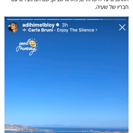
40
חבריו של שעיה.
שיתופי
פעולה
דרושים
ניוזלטרים
מייל
אדום