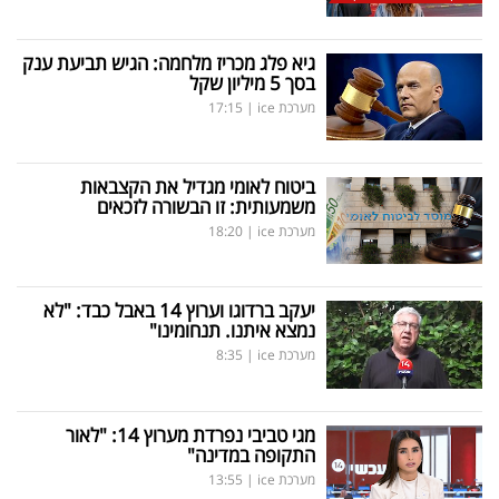
גיא פלג מכריז מלחמה: הגיש תביעת ענק
בסך 5 מיליון שקל
מערכת ice
|
17:15
ביטוח לאומי מגדיל את הקצבאות
משמעותית: זו הבשורה לזכאים
מערכת ice
|
18:20
יעקב ברדוגו וערוץ 14 באבל כבד: "לא
נמצא איתנו. תנחומינו"
מערכת ice
|
8:35
מגי טביבי נפרדת מערוץ 14: "לאור
התקופה במדינה"
מערכת ice
|
13:55