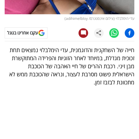
קריפטו
עדי הימלבלוי (צילום אינסטגרם/ adihimelbloy)
ויראלי
עקבו אחרינו בגוגל
טלוויזיה
חייה של השחקנית והדוגמנית, עדי הימלבלוי נמצאים תחת
עסקי
זכוכית מגדלת, במיוחד לאחר הזוגיות והפרידה המתוקשרת
ספורט
מבן זיני. רכבת ההרים של חיי האהבה של הכוכבת
הישראלית פשוט מסרבת לעצור, ונראה שהכוכבת ממש לא
קריירה
מתכוונת לבזבז זמן.
ולימודים
מינויים
רייטינג
רכב