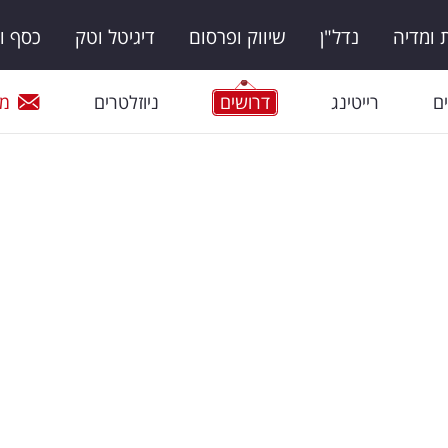
ומדיה
נדל"ן
שיווק ופרסום
דיגיטל וטק
כסף ו
ם
רייטינג
דרושים
ניוזלטרים
מי