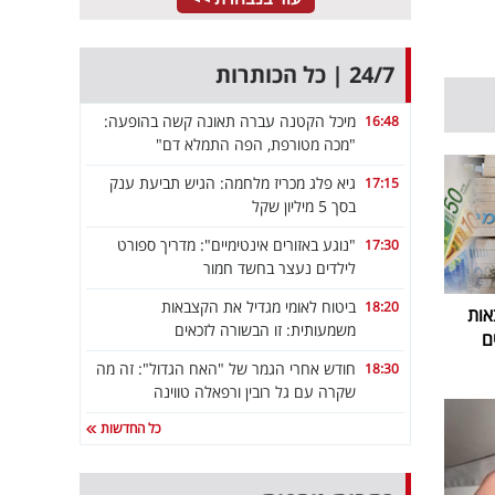
24/7 | כל הכותרות
מיכל הקטנה עברה תאונה קשה בהופעה:
16:48
"מכה מטורפת, הפה התמלא דם"
גיא פלג מכריז מלחמה: הגיש תביעת ענק
17:15
בסך 5 מיליון שקל
"נוגע באזורים אינטימיים": מדריך ספורט
17:30
לילדים נעצר בחשד חמור
ביטוח לאומי מגדיל את הקצבאות
18:20
אות
משמעותית: זו הבשורה לזכאים
ם
חודש אחרי הגמר של "האח הגדול": זה מה
18:30
שקרה עם גל רובין ורפאלה טווינה
כל החדשות