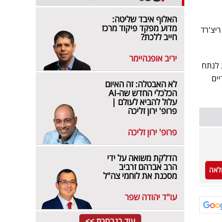
האלוף איבד שליטה:
מדוע מפקד פיקוד מרכז
לקו בין ריצ'רד
חייב ללכת?
יריב אופנהיימר
 לנתח
יים
לא האבטלה: זה האיום
הכלכלי החדש שה-AI
עלול להביא לעולם |
פרופ' ירון זליכה
פרופ' ירון זליכה
הדלקת משואה על ידי
הרב אברהם זרביב
לאה
מסכנת את לוחמי צה"ל
עו"ד יהודה שפר
עוד בנבחרת >>