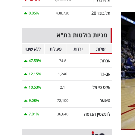
תל בונד 20
0.05%
438.730
מניות בולטות בת"א
עולות
יורדות
פעילות
ללא שינוי
אברות
47.53%
74.8
אב-גד
12.15%
1,246
אקס טי אל
10.53%
2.1
טאואר
9.08%
72,100
לוינשטין הנדסה
7.01%
36,640