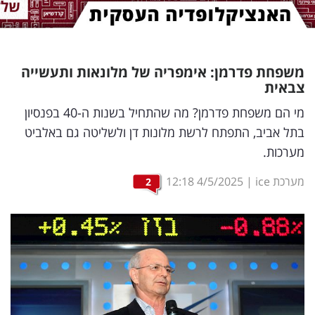
נדל"ן
דיגיטל
משפחת פדרמן: אימפריה של מלונאות ותעשייה
וטק
צבאית
שיווק
מי הם משפחת פדרמן? מה שהתחיל בשנות ה-40 בפנסיון
בתל אביב, התפתח לרשת מלונות דן ולשליטה גם באלביט
ופרסום
מערכות.
משפט
מערכת ice
|
4/5/2025
12:18
2
מדדים
ומחקרים
דעות
רכילות
עסקית