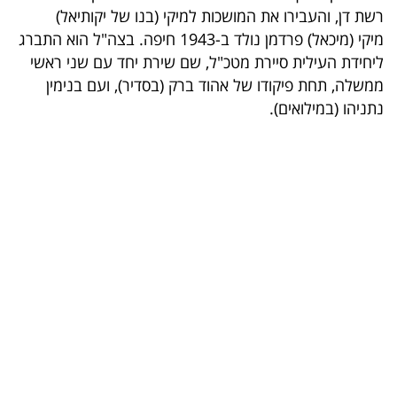
רשת דן, והעבירו את המושכות למיקי (בנו של יקותיאל)
בריאות
מיקי (מיכאל) פרדמן נולד ב-1943 חיפה. בצה"ל הוא התברג
ליחידת העילית סיירת מטכ"ל, שם שירת יחד עם שני ראשי
תרבות
ממשלה, תחת פיקודו של אהוד ברק (בסדיר), ועם בנימין
ופנאי
נתניהו (במילואים).
תיירות
TOP-
5
המילון
הכלכלי
פודקאסט
40
UNDER