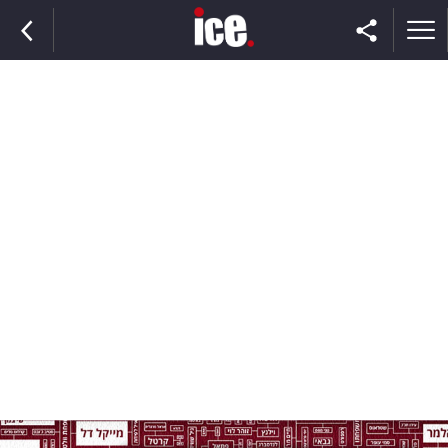
ראשי
הנבחרת
השוק
תקשורת
ומדיה
כסף
וצרכנות