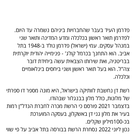
40
שיתופי
פדרמן העיד בעבר שהחברויות ביניהם נשמרה עד היום.
לפדרמן תואר ראשון בכלכלה ומדע המדינה ותואר שני
פעולה
במנהל עסקים. עמי (ישראל) פדרמן נולד ב-1948 בתל
אביב. הוא התחנך בכרמל קולג' - פנימייה יהודית יוקרתית
בבריטניה, ואת שירותו הצבאית עשה ביחידת דובר
דרושים
צה"ל. הוא בעל תואר ראשון ושני ביחסים בינלאומיים
וכלכלה.
ניוזלטרים
רשת דן נחשבת לוותיקה בישראל, היא מונה מספר דו ספרתי
של מלונות, כולל מלון בבנגלור שבהודו.
מייל
בדצמבר 2021 פורסם כי הרשת מכרה לחברת הנדל"ן רמות
אדום
בעיר את מלון גני דן באשקלון, בעסקה המוערכת
בכ-100מיליון שקלים.
נכון ליוני 2022 נסחרת הרשת בבורסה בתל אביב על פי שווי