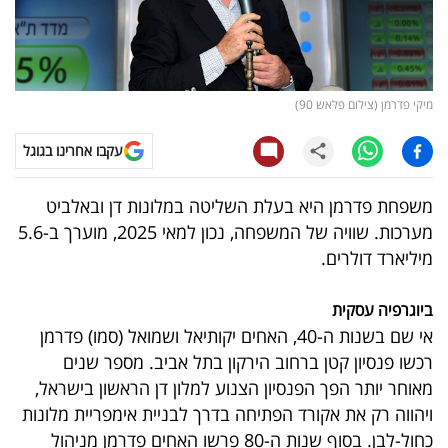
קריפטו
ויראלי
מיקי פדרמן (צילום פלאש 90)
טלוויזיה
עקבו אחרינו בגוגל
עסקי
משפחת פדרמן היא בעלת השליטה במלונות דן ובאלביט
ספורט
מערכות. שוויה של המשפחה, נכון למאי 2025, מוערך ב-5.6
מיליארד דולרים.
קריירה
ולימודים
ביוגרפיה עסקית
אי שם בשנות ה-40, האחים יקותיאל ושמואל (סמו) פדרמן
מינויים
רכשו פנסיון קטן ברחוב הירקון בתל אביב. מספר שנים
רייטינג
מאוחר יותר הפך הפנסיון הצנוע למלון דן הראשון בישראל,
ויהווה רק את אקורד הפתיחה בדרך לבניית אימפריית מלונות
רכב
כחול-לבן. בסוף שנות ה-80 פרשו האחים פדרמן מניהול