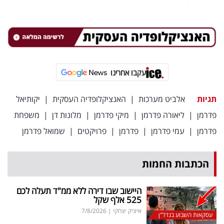
עקבו אחרינו
תגיות
אלביט מערכות
|
האנציקלופדיה העסקית
|
יקותיאל
פדרמן
|
ליאורה פדרמן
|
מיקי פדרמן
|
מלונות דן
|
משפחת
פדרמן
|
עמי פדרמן
|
פדרמן
|
פרויקטים
|
שמואל פדרמן
הכתבות החמות
היישוב שבו דירה ללא ממ"ד תעלה לכם
525 אלף שקל
איציק יצחקי
|
7/8/2026
עסקאות השבוע בנדל"ן