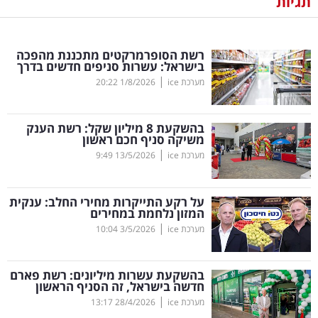
תגיות
נדל"ן
רשת הסופרמרקטים מתכננת מהפכה
דיגיטל
בישראל: עשרות סניפים חדשים בדרך
וטק
|
מערכת ice
1/8/2026
20:22
שיווק
בהשקעת 8 מיליון שקל: רשת הענק
ופרסום
משיקה סניף חכם ראשון
|
מערכת ice
13/5/2026
9:49
משפט
על רקע התייקרות מחירי החלב: ענקית
מדדים
המזון נלחמת במחירים
ומחקרים
|
מערכת ice
3/5/2026
10:04
דעות
בהשקעת עשרות מיליונים: רשת פארם
חדשה בישראל, זה הסניף הראשון
רכילות
|
מערכת ice
28/4/2026
13:17
עסקית