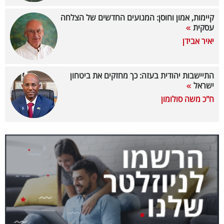
40
קיימות, אמון וחוסן: המנועים החדשים של הצלחה
עסקית
יאיר אבידן
שיתופי
פעולה
התיישבות יהודית בעזה: כך מחזקים את ביטחון
ישראל
ח"כ משה סולומון
דרושים
ניוזלטרים
מייל
אדום