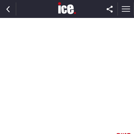
ראשי
הנבחרת
השוק
תקשורת
ומדיה
כסף
וצרכנות