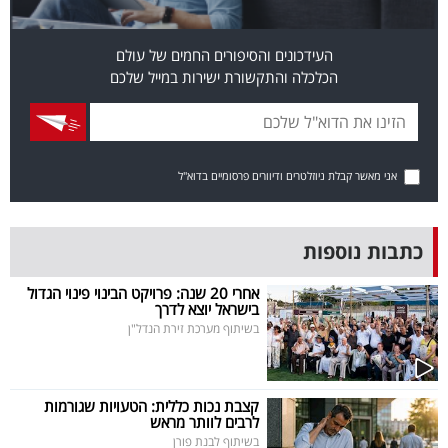
פרסמו
באייס
העידכונים והסיפורים החמים של עולם
הכלכלה והתקשורת ישירות במייל שלכם
עקבו
אחרינו:
אני מאשר קבלת ניוזלטרים ודיוורים פרסומיים בדוא"ל
כתבות נוספות
אחרי 20 שנה: פרויקט הבינוי פינוי הגדול
בישראל יוצא לדרך
בשיתוף מערכת זירת הנדל"ן
קצבת נכות כללית: הטעויות שגורמות
לרבים לוותר מראש
בשיתוף לבנת פורן