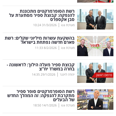
קריפטו
רשת הסופרמרקטים מתכוננת
להנפקה: קבוצת ספיר מסתערת על
סבן אקספרס
ויראלי
|
מערכת ice
31/3/2026
10:24
טלוויזיה
בהשקעת עשרות מיליוני שקלים: רשת
פארם חדשה נפתחת בישראל
עסקי
|
מערכת ice
8/2/2026
11:33
ספורט
קבוצת ספיר מעלה הילוך: לראשונה -
קריירה
בחרה במשרד יח"צ
|
ולימודים
יהודה לוינגר
29/1/2026
14:35
פרסום ראשון
מינויים
רשת הסופרמרקטים סופר ספיר
מתקרבת להנפקה: זה המהלך החדש
רייטינג
של הבעלים
|
מערכת ice
14/1/2026
18:50
רכב