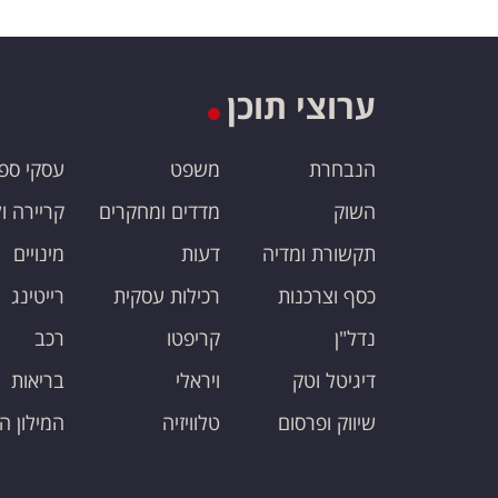
ערוצי תוכן
הנבחרת
משפט
עסקי ספ
השוק
מדדים ומחקרים
קריירה ו
תקשורת ומדיה
דעות
מינויים
כסף וצרכנות
רכילות עסקית
רייטינג
נדל"ן
קריפטו
רכב
דיגיטל וטק
ויראלי
בריאות
שיווק ופרסום
טלוויזיה
המילון ה