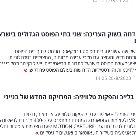
|
10:12
12/3/2024
מה בשוק העריכה: שני בתי הפוסט הגדולים בישרא
שלושה עשורים, בית הפוסט ברודקאסט מתמזג לתוך בית הפוסט
SCR. מתחם חדש ומעוצב עם חדרי עריכה מרווחים, המצוידים בטכנולוגיות
יציע לעולם הפוסט בישראל פתרונות קריאטיביים, ייעול וקיצור תהליכי עב
לדינמיות והוורסטיליות הדרושות בעולם הפוסט פרודקשן
14:25
28/8/2023
בלייב והפקות טלוויזיה: הפרויקט החדש של בנייני
ני האומה" – אולפני ענק להפקות טלוויזיה, אנימציה, כנסים
ווירטואליים, VR ולעולמות המטאברס. המתחם המתפרס על כ-400 מ"ר ובו לראשונה
בישראל טכנולוגית לכידת תנועה -MOTION CAPTURE שעם מצלמות אופטיות
 אנימציה בשידור חי, אווטארים ואנשים דיגיטליים