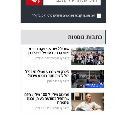
אני מאשר קבלת ניוזלטרים ודיוורים פרסומיים בדוא"ל
כתבות נוספות
אחרי 20 שנה: פרויקט הבינוי
פינוי הגדול בישראל יוצא לדרך
בשיתוף מערכת זירת הנדל"ן
לא רק מי שנפגע מטיל: מי בכלל
יכול להיות מוכר כנפגע איבה?
בשיתוף לבנת פורן
ממינוס מיליון ל-100 מיליון: היזם
שהתחיל במודעה בעיתון ובנה
אימפריה
בשיתוף מערכת זירת הנדל"ן