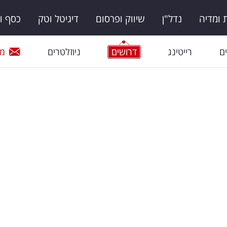
ומדיה
נדל"ן
שיווק ופרסום
דיגיטל וטק
כסף ו
ם
רייטינג
דרושים
ניוזלטרים
מי