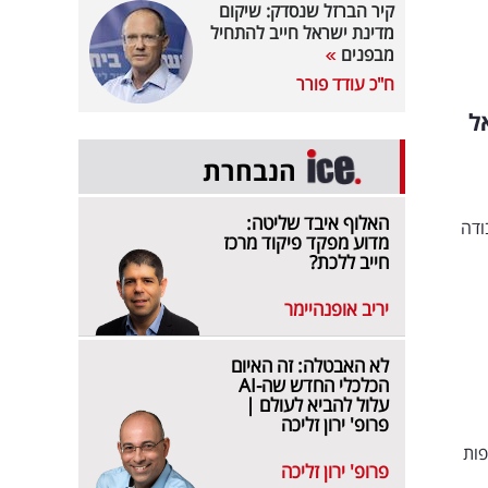
קיר הברזל שנסדק: שיקום
מדינת ישראל חייב להתחיל
מבפנים
ח"כ עודד פורר
ל
הנבחרת
האלוף איבד שליטה:
ודה
מדוע מפקד פיקוד מרכז
חייב ללכת?
יריב אופנהיימר
לא האבטלה: זה האיום
הכלכלי החדש שה-AI
עלול להביא לעולם |
פרופ' ירון זליכה
 וחליפות
פרופ' ירון זליכה