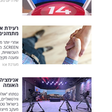
שירה יום טוב
רעידת אד
מתמזגים
אחרי יותר מ
EEN
העכשוויות, 
ומענה מקיף 
|
מערכת ice
אנימציה 
האומה
נפתחו "אולפ
מעקב מייצרת