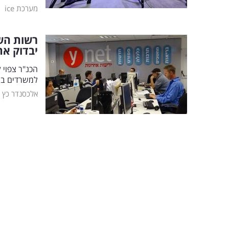
|
מערכת ice
רשות הש
יבדוק א
הכנ"ר צפוי
למשרדים בשטח 1,500 מ"ר בו שוכן ynet. באומ"ץ פנו ליו
אלכסנדר כץ