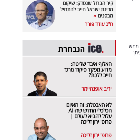
קיר הברזל שנסדק: שיקום
מדינת ישראל חייב להתחיל
מבפנים
ח"כ עודד פורר
ל בקדמת הבמה ממש
הנבחרת
זלים ניתן
האלוף איבד שליטה:
מדוע מפקד פיקוד מרכז
חייב ללכת?
יריב אופנהיימר
לא האבטלה: זה האיום
הכלכלי החדש שה-AI
עלול להביא לעולם |
פרופ' ירון זליכה
פרופ' ירון זליכה