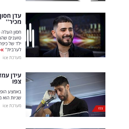
עדן חסון
מכיר''
חסון העלה פ
טוענים שהם 
ילד של כיפה
לערבית''
|
מערכת ice
עידן עמד
צפו
באמצע הופעה
שניות הוא 
|
מערכת ice
צפו