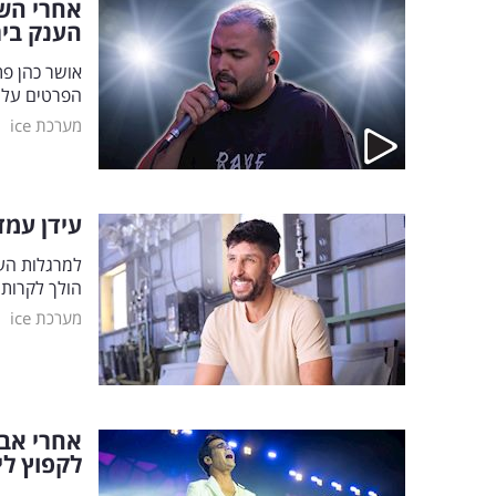
אחרי הש
הענק ביר
אושר כהן פת
הפרטים על 
|
מערכת ice
עידן עמד
למרגלות העי
הולך לקרות 
|
מערכת ice
אחרי אבי
לקפוץ לי