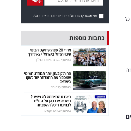
אני מאשר קבלת ניוזלטרים ודיוורים פרסומיים בדוא"ל
כל
כתבות נוספות
אחרי 20 שנה: פרויקט הבינוי
פינוי הגדול בישראל יוצא לדרך
בשיתוף מערכת זירת הנדל"ן
זה
פחות קיבעון, יותר תמורה: השינוי
שמסביר את ההצלחה של ג'אקו
בישראל
בשיתוף כלמוביל
האם זו הרפורמה לה ציפינו?
השמאי ארז כהן על הדו"ח
לבחינת היטל ההשבחה
בשיתוף ice פרויקטים
ם