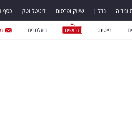
ומדיה
נדל"ן
שיווק ופרסום
דיגיטל וטק
כסף ו
ם
רייטינג
דרושים
ניוזלטרים
מי