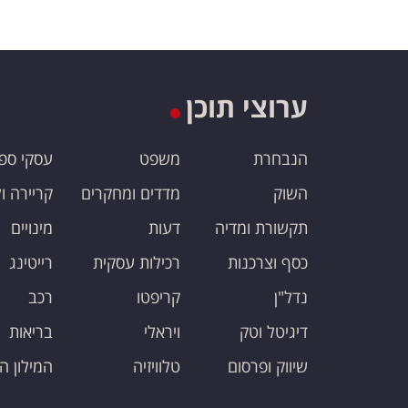
ערוצי תוכן
הנבחרת
משפט
עסקי ספ
השוק
מדדים ומחקרים
קריירה ו
תקשורת ומדיה
דעות
מינויים
כסף וצרכנות
רכילות עסקית
רייטינג
נדל"ן
קריפטו
רכב
דיגיטל וטק
ויראלי
בריאות
שיווק ופרסום
טלוויזיה
המילון ה