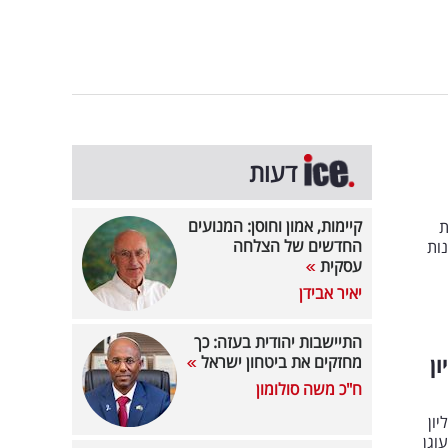
דעות
קיימות, אמון וחוסן: המנועים
ת
החדשים של הצלחה
ות
עסקית
יאיר אבידן
התיישבות יהודית בעזה: כך
 אדיר: כ-350 מיליון
מחזקים את ביטחון ישראל
ח"כ משה סולומון
 'אריאל' לשנת 2026 בסך של כ-350 מיליון
וגן