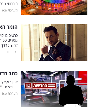
תרבותי מרכז
|
מערכת ice
הזמר האה
להשיג דרך מ
|
דסק תרבות
כתב חדשות 12 לעדן חסון: "הם יזרקו גי
אילן לוקאץ'
בירושלים. 
|
מערכת ice