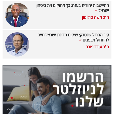
התיישבות יהודית בעזה: כך מחזקים את ביטחון
קריפטו
ישראל
ח"כ משה סולומון
ויראלי
טלוויזיה
קיר הברזל שנסדק: שיקום מדינת ישראל חייב
להתחיל מבפנים
עסקי
ח"כ עודד פורר
ספורט
קריירה
ולימודים
מינויים
רייטינג
רכב