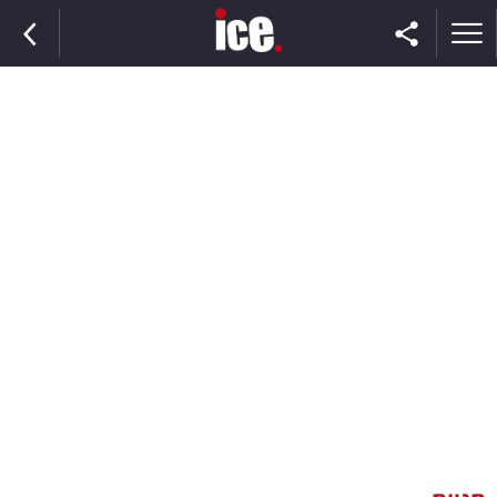
ראשי
הנבחרת
השוק
תקשורת
ומדיה
כסף
וצרכנות