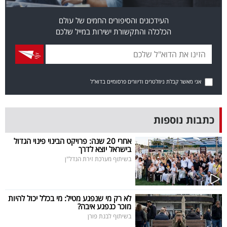
בריאות
העידכונים והסיפורים החמים של עולם
הכלכלה והתקשורת ישירות במייל שלכם
תרבות
ופנאי
תיירות
אני מאשר קבלת ניוזלטרים ודיוורים פרסומיים בדוא"ל
TOP-
5
כתבות נוספות
המילון
אחרי 20 שנה: פרויקט הבינוי פינוי הגדול
בישראל יוצא לדרך
הכלכלי
בשיתוף מערכת זירת הנדל"ן
פודקאסט
לא רק מי שנפגע מטיל: מי בכלל יכול להיות
40
מוכר כנפגע איבה?
בשיתוף לבנת פורן
UNDER