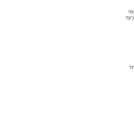
תי
כיצד
תל