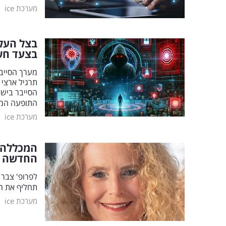
|
מערכת ice
בצל העלי
בצעד חש
מערך הסייבר
תרגיל ארצי 
הסייבר ביש
התופעה המ
|
מערכת ice
המכללה ה
החדשה
לפרופ' צבר 
תחליף את הנ
|
מערכת ice