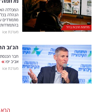
מלחמה"
המכללה האקד
הנהלה בכל ה
מתמודדים עם
בהתמודדות 
מלחמת חרבות ברזל
|
מערכת ice
הג'וב הח
חבר הכנסת 
אביב יפו
|
מערכת ice
הבא