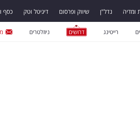
ומדיה
נדל"ן
שיווק ופרסום
דיגיטל וטק
כסף ו
ם
רייטינג
דרושים
ניוזלטרים
מי