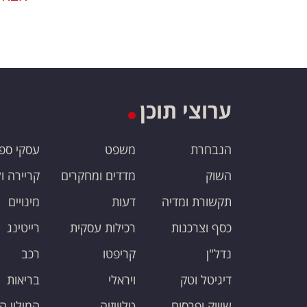
ערוצי תוכן
הנבחרת
משפט
עסקי ספ
השוק
מדדים ומחקרים
קריירה ו
תקשורת ומדיה
דעות
מינויים
כסף וצרכנות
רכילות עסקית
רייטינג
נדל"ן
קריפטו
רכב
דיגיטל וטק
ויראלי
בריאות
שיווק ופרסום
טלוויזיה
המילון ה