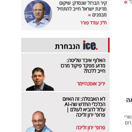
ה"
קיר הברזל שנסדק: שיקום
מדינת ישראל חייב להתחיל
מבפנים
ח"כ עודד פורר
הנבחרת
האלוף איבד שליטה:
מדוע מפקד פיקוד מרכז
חייב ללכת?
יריב אופנהיימר
לא האבטלה: זה האיום
ה
הכלכלי החדש שה-AI
עלול להביא לעולם |
פרופ' ירון זליכה
שרי
רום
פרופ' ירון זליכה