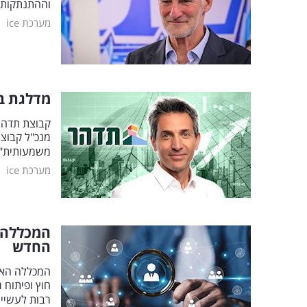
וההתנתקות",
|
מערכת ice
מדלגת בי
קבוצת תדהר 
מנכ"ל קבוצת
משמעותית"
|
מערכת ice
המכללה ה
החדש
המכללה האקד
חוץ ופיתוח 
רבות לעשיי