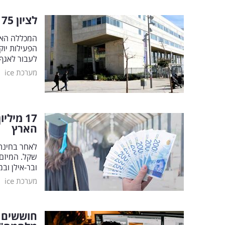
לציון 75 לאיחוד יפו ותל-אביב: זה המהלך המסקרן
המכללה האק
הפעילות יוק
לעבור לאגף 
|
מערכת ice
17 מיל
הארץ
שקל. המיזם 
ובר-אילן ובמ
|
מערכת ice
חוששים 