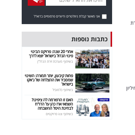
אני מאשר קבלת ניוזלטרים ודיוורים פרסומיים בדוא"ל
רת
כתבות נוספות
אחרי 20 שנה: פרויקט הבינוי
פינוי הגדול בישראל יוצא לדרך
בשיתוף מערכת זירת הנדל"ן
פחות קיבעון, יותר תמורה: השינוי
שמסביר את ההצלחה של ג'אקו
בישראל
המוסדות והצרכים, הוחלט כי תקציב מרכזי החוסן יגדל לכ-17 מיליון
בשיתוף כלמוביל
האם זו הרפורמה לה ציפינו?
השמאי ארז כהן על הדו"ח
לבחינת היטל ההשבחה
בשיתוף ice פרויקטים