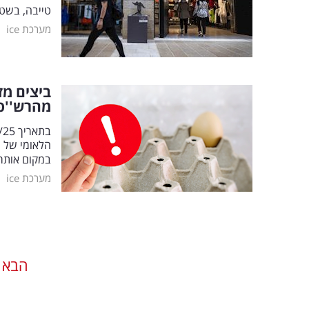
טייבה, בשטח כ
|
מערכת ice
ביצים מז
מהרש''פ
הלאומי של 
במקום אותרו מעל 70 תבניות ביצים שאינן מ
|
מערכת ice
הבא