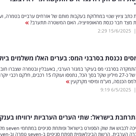
כתב ציוץ שנוי במחלוקת בעקבות מותם של אזרחים ערביים בטמרה, וע
ת מצד חבר כנסת מהאופוזיציה. האם המשטרה תתערב?
2:29
15/6/2025
ים נכנסת בסרבני המס: בערים האלו משלמים ביוק
תמקדה בסרבני מס בעיקר במגזר הערבי, באעבלין ובטמרה שצברו חוב
בהיקף כולל של כ-27 מיליון שקל בסך הכל, נתפסו ועוקלו 15 רכבים, חלקם רכבי י
למס הכנסה, מע"מ ומיסוי מקרקעין
9:19
6/5/2025
רחבת בישראל: שתי הערים הערביות ירוויחו בענק
אדידס ממשיכה לכבוש את שוק ה
רני צים בחברה הערבית. הרשת הבינלאומית תפתח סני