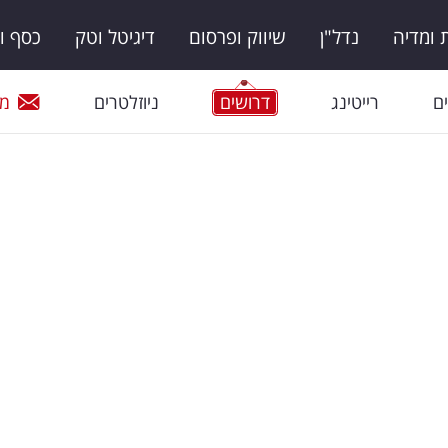
ומדיה
נדל"ן
שיווק ופרסום
דיגיטל וטק
כסף ו
ם
רייטינג
דרושים
ניוזלטרים
מי