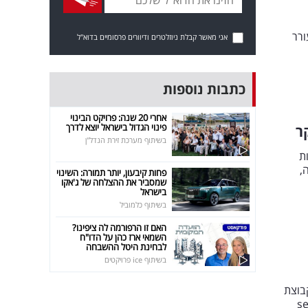
ורר
אני מאשר קבלת ניוזלטרים ודיוורים פרסומיים בדוא"ל
כתבות נוספות
אחרי 20 שנה: פרויקט הבינוי
פינוי הגדול בישראל יוצא לדרך
ר
בשיתוף מערכת זירת הנדל"ן
ות
וקרה,
פחות קיבעון, יותר תמורה: השינוי
שמסביר את ההצלחה של ג'אקו
בישראל
בשיתוף כלמוביל
האם זו הרפורמה לה ציפינו?
השמאי ארז כהן על הדו"ח
לבחינת היטל ההשבחה
בשיתוף ice פרויקטים
ספורט בישראל ופותחת סניפים במתחמי seven מקבוצת
פים ב-seven טמרה וב-seven