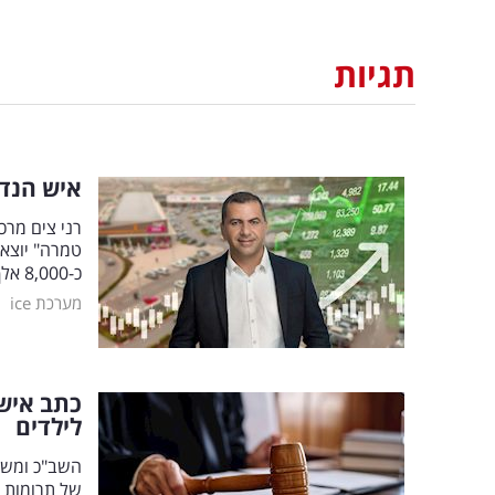
תגיות
איש הנדל
טמרה" יוצא 
כ-8,000 אלף מ"ר
|
מערכת ice
כתב אישו
לילדים
השב"כ ומשט
של תרומות 