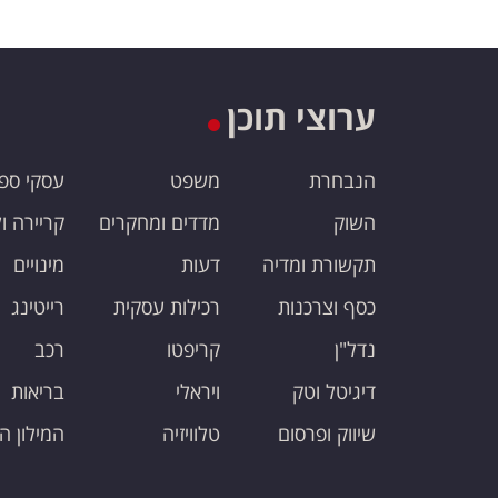
ערוצי תוכן
הנבחרת
משפט
עסקי ספ
השוק
מדדים ומחקרים
קריירה ו
תקשורת ומדיה
דעות
מינויים
כסף וצרכנות
רכילות עסקית
רייטינג
נדל"ן
קריפטו
רכב
דיגיטל וטק
ויראלי
בריאות
שיווק ופרסום
טלוויזיה
המילון ה