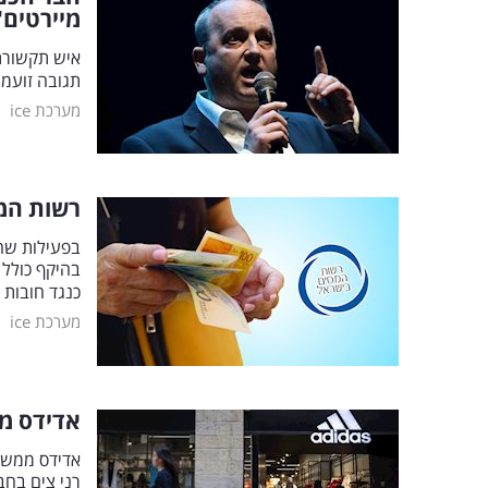
מיירטים"
איש תקשורת 
תגובה זועמ
|
מערכת ice
רשות המס
בפעילות שה
כנגד חובות 
|
מערכת ice
אדידס מת