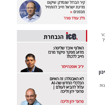
קיר הברזל שנסדק: שיקום
מדינת ישראל חייב להתחיל
מבפנים
ח"כ עודד פורר
ור
הנבחרת
ך
האלוף איבד שליטה:
מדוע מפקד פיקוד מרכז
חייב ללכת?
יריב אופנהיימר
נון
לא האבטלה: זה האיום
הכלכלי החדש שה-AI
ים. זה מה שקורה לערוץ 14 בעקבות
עלול להביא לעולם |
פרופ' ירון זליכה
פרופ' ירון זליכה