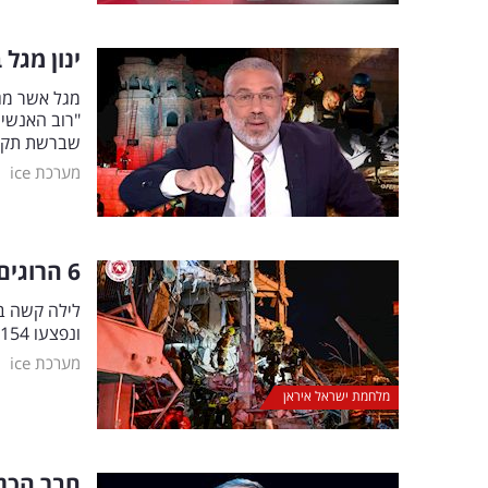
ינון מגל
"רוב האנשים
שברשת תקפו 
|
מערכת ice
6 הרוגים ו-154 פצועים מטילים בטמרה, בת ים ורחובות
ונפצעו 154 מטילים איראניים באמצע הלילה בבת ים וברחובות, ידיעה מתעדכנת
|
מערכת ice
מלחמת ישראל איראן
חבר הכנס