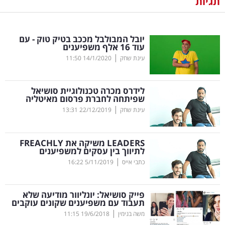
תגיות
נדל"ן
יובל המבולבל מככב בטיק טוק - עם
דיגיטל
עוד 16 אלף משפיענים
וטק
|
עינת שחק
14/1/2020
11:50
שיווק
לידרס מכרה טכנולוגיית סושיאל
ופרסום
שפיתחה לחברת פרסום מאיטליה
|
עינת שחק
22/12/2019
13:31
משפט
LEADERS
משיקה את
FREACHLY
מדדים
לתיווך בין עסקים למשפיענים
ומחקרים
|
כתבי אייס
5/11/2019
16:22
דעות
פייק סושיאל: יונליוור מודיעה שלא
תעבוד עם משפיענים שקונים עוקבים
רכילות
|
משה בנימין
19/6/2018
11:15
עסקית