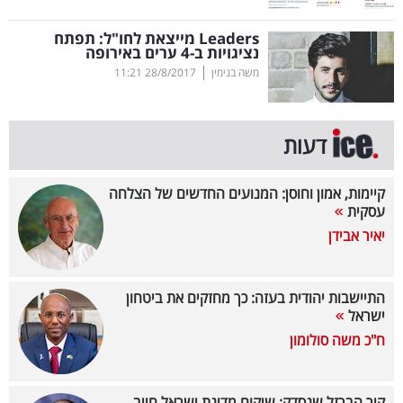
קריפטו
Leaders
מייצאת לחו"ל: תפתח
נציגויות ב-4 ערים באירופה
|
משה בנימין
28/8/2017
11:21
ויראלי
טלוויזיה
דעות
עסקי
ספורט
קיימות, אמון וחוסן: המנועים החדשים של הצלחה
עסקית
קריירה
יאיר אבידן
ולימודים
התיישבות יהודית בעזה: כך מחזקים את ביטחון
מינויים
ישראל
ח"כ משה סולומון
רייטינג
רכב
קיר הברזל שנסדק: שיקום מדינת ישראל חייב