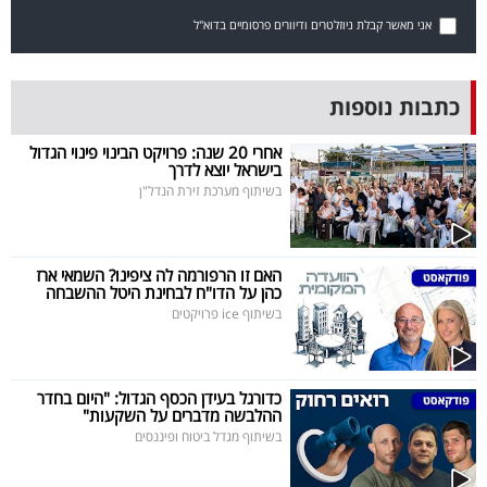
40
אני מאשר קבלת ניוזלטרים ודיוורים פרסומיים בדוא"ל
שיתופי
כתבות נוספות
פעולה
אחרי 20 שנה: פרויקט הבינוי פינוי הגדול
בישראל יוצא לדרך
בשיתוף מערכת זירת הנדל"ן
דרושים
האם זו הרפורמה לה ציפינו? השמאי ארז
ניוזלטרים
כהן על הדו"ח לבחינת היטל ההשבחה
בשיתוף ice פרויקטים
מייל
כדורגל בעידן הכסף הגדול: "היום בחדר
אדום
ההלבשה מדברים על השקעות"
בשיתוף מגדל ביטוח ופיננסים