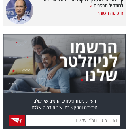
להתחיל מבפנים
בריאות
ח"כ עודד פורר
תרבות
ופנאי
תיירות
TOP-
5
המילון
הכלכלי
העידכונים והסיפורים החמים של עולם
פודקאסט
הכלכלה והתקשורת ישירות במייל שלכם
40
UNDER