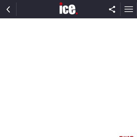
ראשי
הנבחרת
השוק
תקשורת
ומדיה
כסף
וצרכנות