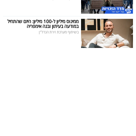
ממינוס מיליון ל-100 מיליון: היזם שהתחיל
במודעה בעיתון ובנה אימפריה
בשיתוף מערכת זירת הנדל"ן