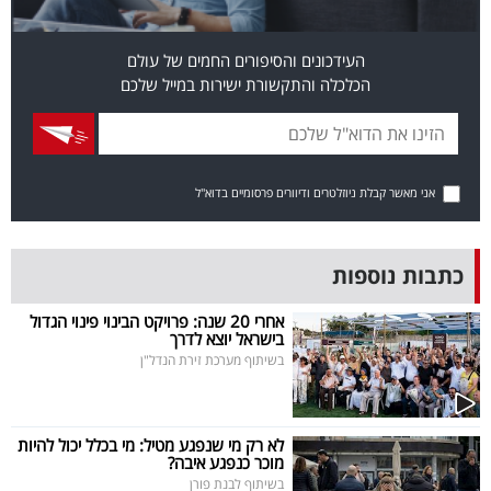
פרסמו
באייס
העידכונים והסיפורים החמים של עולם
הכלכלה והתקשורת ישירות במייל שלכם
עקבו
אחרינו:
אני מאשר קבלת ניוזלטרים ודיוורים פרסומיים בדוא"ל
כתבות נוספות
אחרי 20 שנה: פרויקט הבינוי פינוי הגדול
בישראל יוצא לדרך
בשיתוף מערכת זירת הנדל"ן
לא רק מי שנפגע מטיל: מי בכלל יכול להיות
מוכר כנפגע איבה?
בשיתוף לבנת פורן