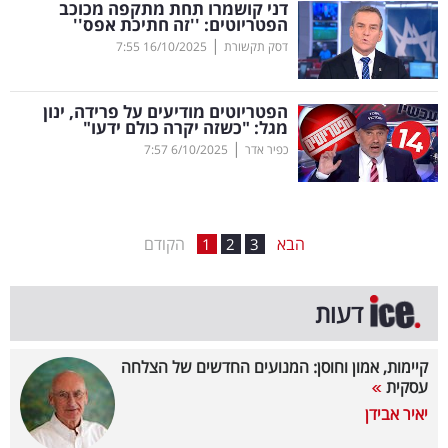
דני קושמרו תחת מתקפה מכוכב
הפטריוטים: ''זה חתיכת אפס''
בריאות
|
דסק תקשורת
16/10/2025
7:55
תרבות
ופנאי
הפטריוטים מודיעים על פרידה, ינון
מגל: "כשזה יקרה כולם ידעו"
|
כפיר אדר
6/10/2025
7:57
תיירות
TOP-
5
הבא
הקודם
1
2
3
המילון
דעות
הכלכלי
פודקאסט
קיימות, אמון וחוסן: המנועים החדשים של הצלחה
עסקית
40
יאיר אבידן
UNDER