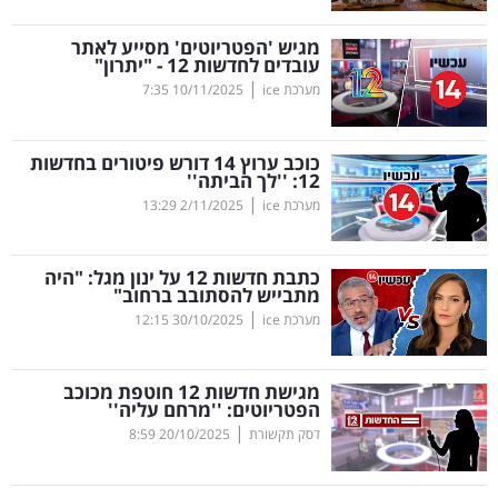
קריפטו
מגיש 'הפטריוטים' מסייע לאתר
עובדים לחדשות 12 - "יתרון"
|
מערכת ice
10/11/2025
7:35
ויראלי
טלוויזיה
כוכב ערוץ 14 דורש פיטורים בחדשות
12: ''לך הביתה''
עסקי
|
מערכת ice
2/11/2025
13:29
ספורט
כתבת חדשות 12 על ינון מגל: "היה
קריירה
מתבייש להסתובב ברחוב"
|
ולימודים
מערכת ice
30/10/2025
12:15
מינויים
מגישת חדשות 12 חוטפת מכוכב
הפטריוטים: ''מרחם עליה''
רייטינג
|
דסק תקשורת
20/10/2025
8:59
רכב