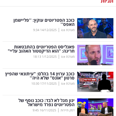
תגיות
נדל"ן
כוכב הפטריוטים עוקץ: ''פליישמן
דיגיטל
האפס''
וטק
|
מערכת ice
14/12/2025
9:34
שיווק
פאנליסט הפטריוטים בהתבטאות
ופרסום
חריגה: "הוא הדיקטטור האהוב עליי"
|
מערכת ice
1/12/2025
18:13
משפט
כוכב ערוץ 14 בהלם: "עיתונאי שהפיץ
מדדים
סרטון "אונס" שלא היה''
ומחקרים
|
מערכת ice
17/11/2025
10:30
דעות
ינון מגל לא לבד: כוכב נוסף של
הפטריוטים נפרד מישראל
רכילות
|
דסק תיירות
16/11/2025
9:45
עסקית