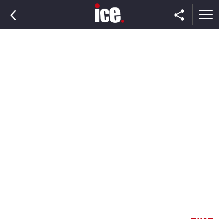
ראשי
הנבחרת
השוק
תקשורת
ומדיה
כסף
וצרכנות