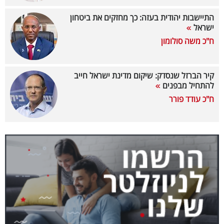
40
התיישבות יהודית בעזה: כך מחזקים את ביטחון
ישראל
ח"כ משה סולומון
שיתופי
פעולה
קיר הברזל שנסדק: שיקום מדינת ישראל חייב
להתחיל מבפנים
ח"כ עודד פורר
דרושים
ניוזלטרים
מייל
אדום