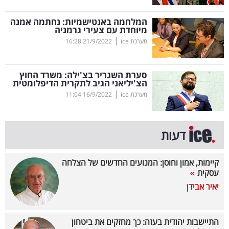
קריפטו
המלחמה באנטישמיות: נחתמה אמנה
מיוחדת עם צעירי גרמניה
|
מערכת ice
21/9/2022
16:28
ויראלי
טלוויזיה
סערת השגריר בצ'ילה: משרד החוץ
הצ'יליאני הגיב לתקרית הדיפלומטית
עסקי
|
מערכת ice
16/9/2022
11:04
ספורט
קריירה
דעות
ולימודים
קיימות, אמון וחוסן: המנועים החדשים של הצלחה
מינויים
עסקית
יאיר אבידן
רייטינג
רכב
התיישבות יהודית בעזה: כך מחזקים את ביטחון