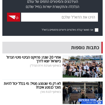
העידכונים והסיפורים החמים של עולם
40
הכלכלה והתקשורת ישירות במייל שלכם
שיתופי
פעולה
אני מאשר קבלת ניוזלטרים ודיוורים פרסומיים בדוא"ל
כתבות נוספות
דרושים
אחרי 20 שנה: פרויקט הבינוי פינוי הגדול
בישראל יוצא לדרך
ניוזלטרים
בשיתוף מערכת זירת הנדל"ן
מייל
לא רק מי שנפגע מטיל: מי בכלל יכול להיות
מוכר כנפגע איבה?
אדום
בשיתוף לבנת פורן