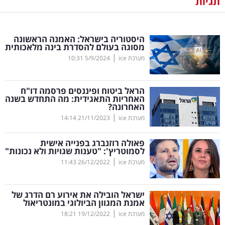
תגיות
נדל"ן
היסטוריה בישראל: האמנה הראשונה
דיגיטל
מסוגה בעולם להסדרת בינה מלאכותית
וטק
|
מערכת ice
5/9/2024
10:31
שיווק
הראל ביטוח ופיננסים פרסמה דו"ח
ופרסום
האחריות התאגידית: מה התחדש בשנה
האחרונה?
|
משפט
מערכת ice
21/11/2023
14:14
פאולה רוזנברג בפנייה אישית
מדדים
לסמוטריץ': "טענות שגויות ולא נכונות"
ומחקרים
|
מערכת ice
26/12/2022
11:43
דעות
ישראל הובילה את אירוע רם הדרג של
אמנת המגוון הביולוגי במונטריאול
רכילות
|
מערכת ice
19/12/2022
18:21
עסקית