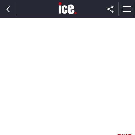
ראשי
הנבחרת
השוק
תקשורת
ומדיה
כסף
וצרכנות