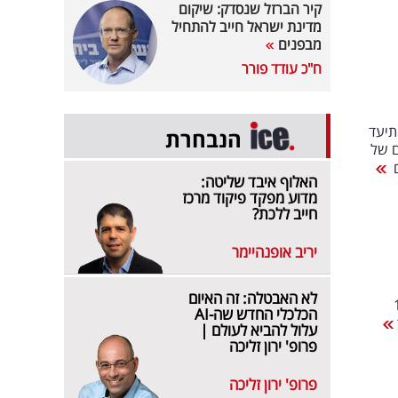
קיר הברזל שנסדק: שיקום
מדינת ישראל חייב להתחיל
מבפנים
ח"כ עודד פורר
תיעד
הנבחרת
ם של
ם
האלוף איבד שליטה:
מדוע מפקד פיקוד מרכז
חייב ללכת?
יריב אופנהיימר
לא האבטלה: זה האיום
 עם שי שטרן" בכאן 11
הכלכלי החדש שה-AI
עלול להביא לעולם |
פרופ' ירון זליכה
פרופ' ירון זליכה