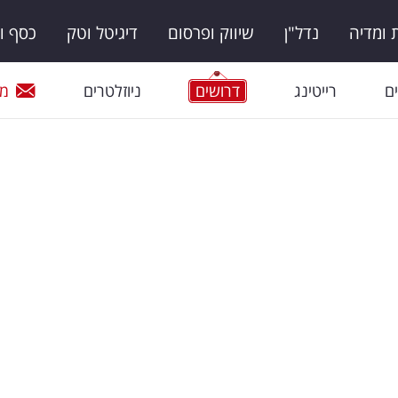
ומדיה
נדל"ן
שיווק ופרסום
דיגיטל וטק
כסף ו
ם
רייטינג
דרושים
ניוזלטרים
מי