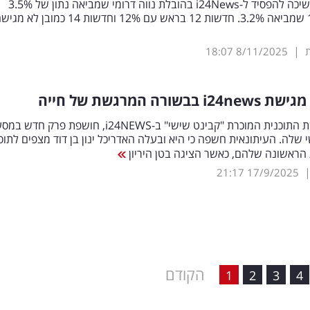
עם 2%, ממשיכה להפסיד ל-i24News בהובלת נווה דרומי שמביאה נתון של 3.5%
ולחדשות 11 שמביאה 3.2%. חדשות 12 בראש עם 12% וחדשות 14 כמובן לא 
|
18:07
8/11/2025
news
24
i
בבשורה המרגשת של חייה
דרומי, מגישת התוכנית המוכרת "קבינט שישי" ב-i24NEWS, חושפת פרק חדש ב
 שלה. העיתונאית חשפה כי היא ובעלה האדריכל ינון בן דוד מצפים לתו
ראשונה שלהם, כאשר הציגה בטן היריון
21:17
17/9/2025
הקודם
1
2
3
4