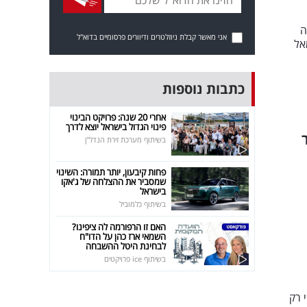
ה
אני מאשר קבלת ניוזלטרים ודיוורים פרסומיים בדוא"ל
אל
כתבות נוספות
אחרי 20 שנה: פרויקט הבינוי
פינוי הגדול בישראל יוצא לדרך
בשיתוף מערכת זירת הנדל"ן
פחות קיבעון, יותר תמורה: השינוי
שמסביר את ההצלחה של ג'אקו
בישראל
בשיתוף כלמוביל
האם זו הרפורמה לה ציפינו?
השמאי ארז כהן על הדו"ח
לבחינת היטל ההשבחה
בשיתוף ice פרויקטים
שישי רק