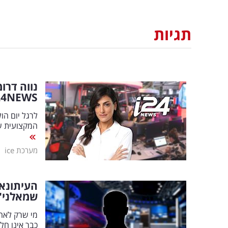
תגיות
נווה דרו
24
NEWS
המקצועית ש
|
מערכת ice
העיתונאי
שמאלני"
כבר אינו חל