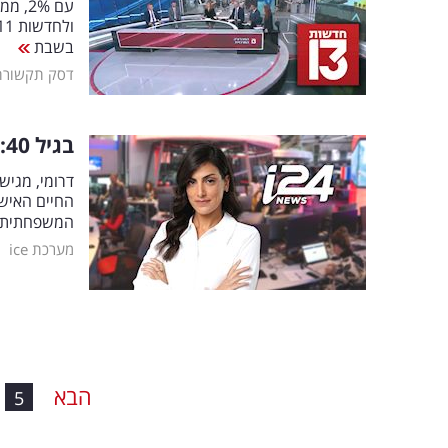
בשבת
דסק תקשורת
בגיל 40: מגישת
החיים האישי
המשפחתית ה
|
מערכת ice
הבא
5