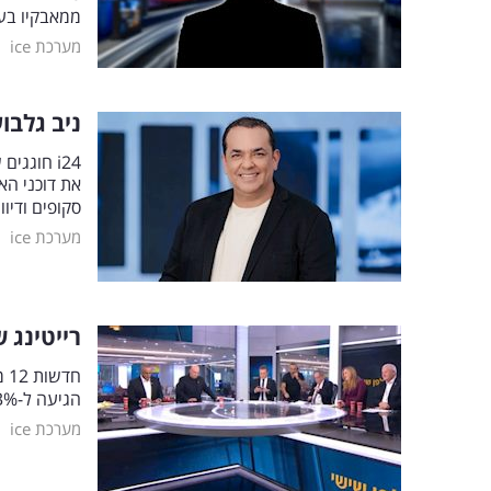
ממאבקיו בע
|
מערכת ice
ניב גלבו
i24 חוגג
את דוכני הא
סקופים ודיו
|
מערכת ice
רייטינג שישי: חדשות 
הגיעה ל-6.3% רייטינג כשהיא שמה את המתחרות מ-13 ומ-i24 news הרחק מאחור
|
מערכת ice