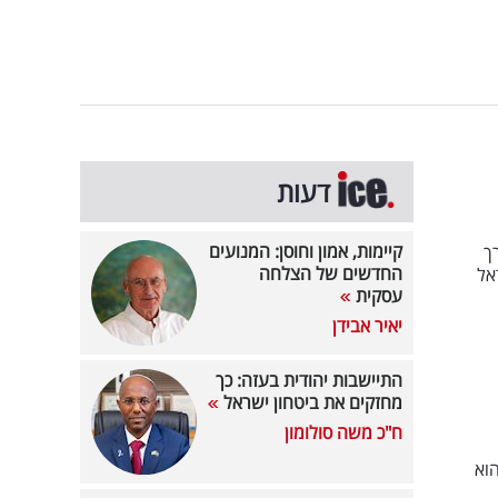
דעות
קיימות, אמון וחוסן: המנועים
ט על הדרך
החדשים של הצלחה
אל
עסקית
יאיר אבידן
התיישבות יהודית בעזה: כך
מחזקים את ביטחון ישראל
ח"כ משה סולומון
שף במהלך תוכנית בערוץ i24NEWS כי הוא