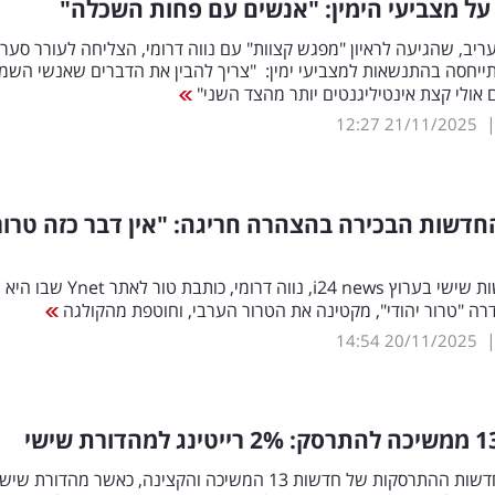
ן על מצביעי הימין: "אנשים עם פחות השכלה"
ריב, שהגיעה לראיון "מפגש קצוות" עם נווה דרומי, הצליחה לעורר סער
יחסה בהתנשאות למצביעי ימין: "צריך להבין את הדברים שאנשי השמ
אולי קצת אינטיליגנטים יותר מהצד השני"
12:27
21/11/2025
דשות הבכירה בהצהרה חריגה: "אין דבר כזה טרור
מגישת חדשות שישי בערוץ i24 news, נווה דרומי, כותבת טור לאתר Ynet שבו היא
ה "טרור יהודי", מקטינה את הטרור הערבי, וחוטפת מהקולגה
14:54
20/11/2025
%
רייטינג למהדורת שישי
ברייטינג החדשות ‏ההתרסקות של חדשות 13 המשיכה והקצינה, כאשר מהדורת 