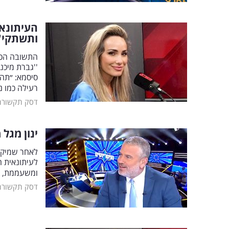
העיתונאי
ותשתקי''
התשובה הכי 
''גברת מיכנ
סיסמא: ״תהי
רעילה כמו נ
דסק תקשורת
ינון מגל
לאחר שמיקי 
לעיתונאית ה
ומשעממת, א
דסק תקשורת