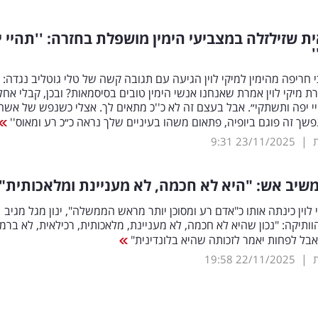
ת שזילזלה במצביעי הימין מושפלת בחזרה: ''תהיי 
חריפה מהימין למיקי לוין הגיעה עם תגובה קשה של טלי גוטליב נגדה:
רת מיקי לוין אמרת שאנחנו אנשי הימין טובים בסיסמאות? ובכן, קבלי אח
י יפה ותשתקי״. אבל בעצם זה לא כ''כ מתאים לך. אצלי כשנפש של אשה
פשך זה פוגם ביופיה, פתאום משהו בעיניים שלך נראה כ״כ רע ומאוס''
|
9:31
23/11/2025
 משיב אש: "היא לא חכמה, לא מעניינת ומלאכותית"
לוין כינתה אותו כ"אדם רע ומסוכן יותר מראש הממשלה", ינון מגל מגיב
וותיקה: "נכון שהיא לא חכמה, לא מעניינת, מלאכותית, רכילאית, לא ברמ
בל לפחות יאמר לזכותה שהיא בלונדינית"
|
19:58
22/11/2025