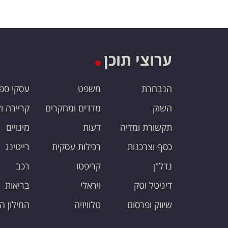
ערוצי תוכן
הנבחרת
משפט
עסקי ספ
השוק
מדדים ומחקרים
קריירה ו
תקשורת ומדיה
דעות
מינויים
כסף וצרכנות
רכילות עסקית
רייטינג
נדל"ן
קריפטו
רכב
דיגיטל וטק
ויראלי
בריאות
שיווק ופרסום
טלוויזיה
המילון ה