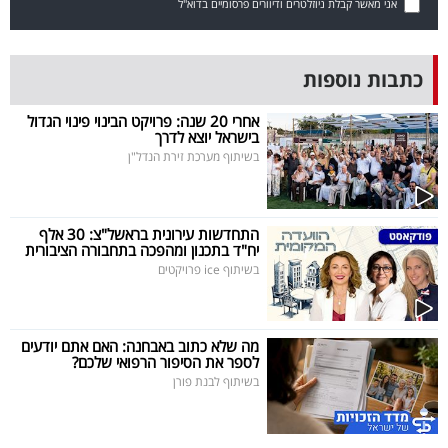
אני מאשר קבלת ניוזלטרים ודיוורים פרסומיים בדוא"ל
40
כתבות נוספות
שיתופי
אחרי 20 שנה: פרויקט הבינוי פינוי הגדול
פעולה
בישראל יוצא לדרך
בשיתוף מערכת זירת הנדל"ן
דרושים
התחדשות עירונית בראשל"צ: 30 אלף
יח"ד בתכנון ומהפכה בתחבורה הציבורית
ניוזלטרים
בשיתוף ice פרויקטים
מייל
מה שלא כתוב באבחנה: האם אתם יודעים
לספר את הסיפור הרפואי שלכם?
אדום
בשיתוף לבנת פורן