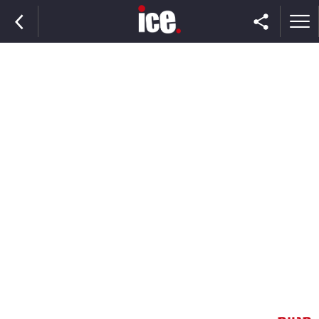
ראשי
הנבחרת
השוק
תקשורת
ומדיה
כסף
וצרכנות