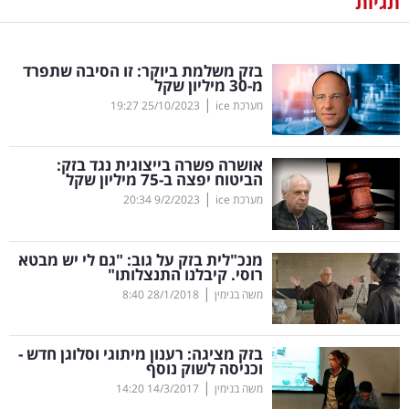
תגיות
נדל"ן
בזק משלמת ביוקר: זו הסיבה שתפרד
דיגיטל
מ-30 מיליון שקל
וטק
|
מערכת ice
25/10/2023
19:27
שיווק
אושרה פשרה בייצוגית נגד בזק:
ופרסום
הביטוח יפצה ב-75 מיליון שקל
|
מערכת ice
9/2/2023
20:34
משפט
מנכ"לית בזק על גוב: "גם לי יש מבטא
מדדים
רוסי. קיבלנו התנצלותו"
ומחקרים
|
משה בנימין
28/1/2018
8:40
דעות
בזק מציגה: רענון מיתוגי וסלוגן חדש -
וכניסה לשוק נוסף
רכילות
|
משה בנימין
14/3/2017
14:20
עסקית