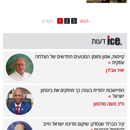
קריפטו
הבא
הקודם
1
2
3
ויראלי
טלוויזיה
דעות
עסקי
קיימות, אמון וחוסן: המנועים החדשים של הצלחה
ספורט
עסקית
יאיר אבידן
קריירה
ולימודים
התיישבות יהודית בעזה: כך מחזקים את ביטחון
ישראל
מינויים
ח"כ משה סולומון
רייטינג
קיר הברזל שנסדק: שיקום מדינת ישראל חייב
רכב
להתחיל מבפנים