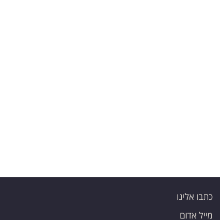
פרסמו
באייס
עקבו
אחרינו:
כתבו אלינו
מייל אדום