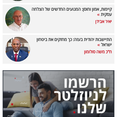
40
קיימות, אמון וחוסן: המנועים החדשים של הצלחה
עסקית
יאיר אבידן
שיתופי
פעולה
התיישבות יהודית בעזה: כך מחזקים את ביטחון
ישראל
ח"כ משה סולומון
דרושים
ניוזלטרים
מייל
אדום