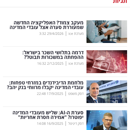
תגיות
נדל"ן
מעקב צמוד? האפליקציה החדשה
דיגיטל
שמעוררת סערה אצל עובדי המדינה
וטק
|
מערכת ice
29/4/2026
3:32
שיווק
דרמה בתלושי השכר בישראל:
ופרסום
ההפחתה במשכורות תבוטל?
|
מערכת ice
2/12/2025
16:32
משפט
מלחמת הדיבידנדים במזרחי טפחות:
מדדים
עובדי המדינה יקבלו מרווחי בנק יהב?
ומחקרים
|
דסק משפט
17/9/2025
22:48
דעות
סערת ה-
AI
: שליש מעובדי המדינה
יפוטרו? "אמירה חסרת אחריות"
רכילות
|
דסק דיגיטל
16/9/2025
14:08
עסקית