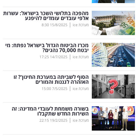
קריפטו
מהפכה בתלושי השכר בישראל: עשרות
אלפי עובדים עומדים להיפגע
|
מערכת ice
15/8/2025
8:30
ויראלי
טלוויזיה
מכרז הביטוח הגדול בישראל נפתח: מי
יבטח 70,000 נהגים?
עסקי
|
מערכת ice
14/7/2025
17:25
ספורט
הסוף לשביתה במערכת החינוך? זו
קריירה
האזהרה לגננות והמורים
|
ולימודים
מערכת ice
7/5/2025
15:00
מינויים
בשורה משמחת לעובדי המדינה: זה
השירות החדש שתקבלו
רייטינג
|
מערכת ice
19/2/2025
22:15
רכב