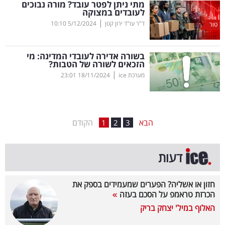
מתי ניתן לפטר עובד? מורה נבוכים
לעובדים במצוקה
בריאות
|
ד"ר עו"ד ירון קטן
5/12/2024
10:10
טור
תרבות
ופנאי
בשורה אדירה לעובדי המדינה: מי
הזכאים לשורה של הטבות?
|
מערכת ice
18/11/2024
23:01
תיירות
TOP-
5
הבא
הקודם
1
2
3
המילון
דעות
הכלכלי
פודקאסט
חזון או אשליה? הפערים שמעמידים בספק את
הכרזת טראמפ על הסכם בעזה
40
האלוף במיל' יצחק בריק
UNDER