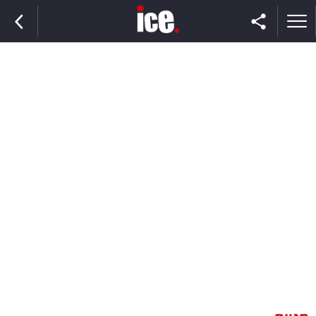
ראשי
הנבחרת
השוק
תקשורת
ומדיה
כסף
וצרכנות