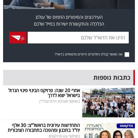
פרסמו
באייס
העידכונים והסיפורים החמים של עולם
הכלכלה והתקשורת ישירות במייל שלכם
עקבו
אחרינו:
אני מאשר קבלת ניוזלטרים ודיוורים פרסומיים בדוא"ל
כתבות נוספות
אחרי 20 שנה: פרויקט הבינוי פינוי הגדול
בישראל יוצא לדרך
בשיתוף מערכת זירת הנדל"ן
התחדשות עירונית בראשל"צ: 30 אלף
יח"ד בתכנון ומהפכה בתחבורה הציבורית
בשיתוף ice פרויקטים