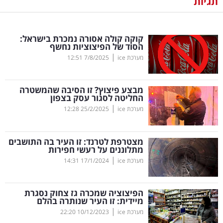
תגיות
נדל"ן
קוקה קולה אסורה נמכרת בישראל:
דיגיטל
הסוד של הפיצוציות נחשף
וטק
|
מערכת ice
7/8/2025
12:51
שיווק
מבצע פיצוץ? זו הסיבה שהמשטרה
ופרסום
החליטה לסגור עסק בצפון
|
מערכת ice
25/2/2025
12:28
משפט
מצטרפת לטרנד: זו העיר בה התושבים
מדדים
מתלוננים על רעשי חפירות
ומחקרים
|
מערכת ice
17/1/2024
14:31
דעות
הפיצוציה שמכרה גז צחוק נסגרת
מיידית: זו העיר שנותרה בהלם
רכילות
|
מערכת ice
10/12/2023
22:20
עסקית