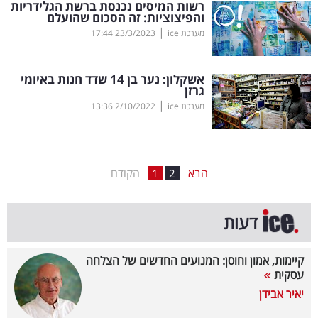
רשות המיסים נכנסת ברשת הגלידריות
והפיצוציות: זה הסכום שהועלם
בריאות
|
מערכת ice
23/3/2023
17:44
תרבות
ופנאי
אשקלון: נער בן 14 שדד חנות באיומי
גרזן
|
מערכת ice
2/10/2022
13:36
תיירות
TOP-
5
הבא
הקודם
1
2
המילון
דעות
הכלכלי
פודקאסט
קיימות, אמון וחוסן: המנועים החדשים של הצלחה
עסקית
40
יאיר אבידן
UNDER