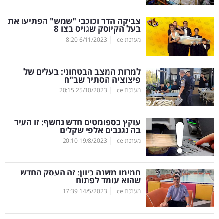
קריפטו
צביקה הדר וכוכבי "שמש" הפתיעו את
בעל הקיוסק שגויס בצו 8
|
מערכת ice
6/11/2023
8:20
ויראלי
טלוויזיה
למרות המצב הבטחוני: בעלים של
פיצוציה הסתיר שב"ח
עסקי
|
מערכת ice
25/10/2023
20:15
ספורט
עוקץ כספומטים חדש נחשף: זו העיר
קריירה
בה נגנבים אלפי שקלים
|
ולימודים
מערכת ice
19/8/2023
20:10
מינויים
חמימו משנה כיוון: זה העסק החדש
שהוא עומד לפתוח
רייטינג
|
מערכת ice
14/5/2023
17:39
רכב