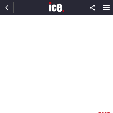
ראשי
הנבחרת
השוק
תקשורת
ומדיה
כסף
וצרכנות