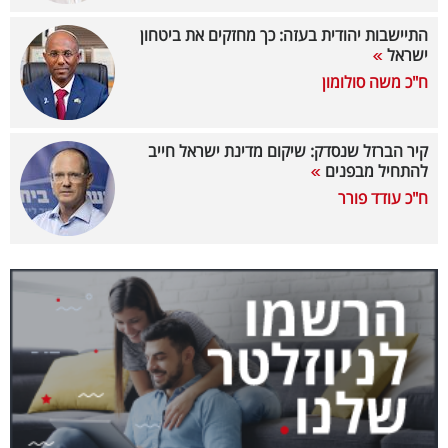
40
התיישבות יהודית בעזה: כך מחזקים את ביטחון
ישראל
ח"כ משה סולומון
שיתופי
פעולה
קיר הברזל שנסדק: שיקום מדינת ישראל חייב
להתחיל מבפנים
ח"כ עודד פורר
דרושים
ניוזלטרים
מייל
אדום