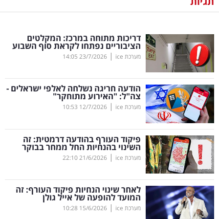
תגיות
נדל"ן
דריכות מתוחה במרכז: המקלטים
דיגיטל
הציבוריים נפתחו לקראת סוף השבוע
וטק
|
מערכת ice
23/7/2026
14:05
שיווק
הודעה חריגה נשלחה לאלפי ישראלים -
ופרסום
צה"ל: "האירוע מתוחקר"
|
מערכת ice
12/7/2026
10:53
משפט
פיקוד העורף בהודעה דרמטית: זה
מדדים
השינוי בהנחיות החל ממחר בבוקר
ומחקרים
|
מערכת ice
21/6/2026
22:10
דעות
לאחר שינוי הנחיות פיקוד העורף: זה
המועד להופעה של אייל גולן
רכילות
|
מערכת ice
15/6/2026
10:28
עסקית