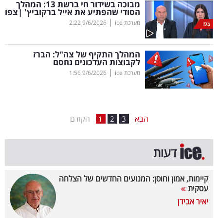
מבוכה בשידור חי ברשת 13: המהלך
הסודי שהפתיע את אייל ברקוביץ' |צפו
בריאות
|
מערכת ice
9/6/2026
2:22
צפו
תרבות
ופנאי
המהלך התקיף של צה"ל: הברז
לקבוצות העדכונים נחסם
|
מערכת ice
9/6/2026
1:56
תיירות
TOP-
5
הבא
הקודם
1
2
3
המילון
דעות
הכלכלי
פודקאסט
קיימות, אמון וחוסן: המנועים החדשים של הצלחה
עסקית
40
יאיר אבידן
UNDER