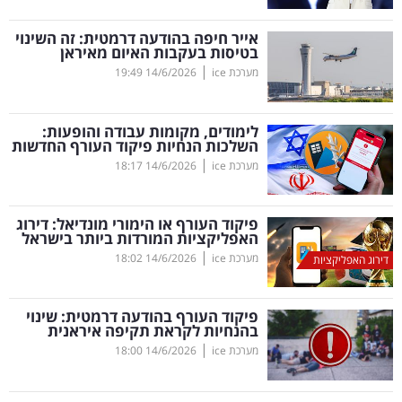
קריפטו
אייר חיפה בהודעה דרמטית: זה השינוי
בטיסות בעקבות האיום מאיראן
|
מערכת ice
14/6/2026
19:49
ויראלי
טלוויזיה
לימודים, מקומות עבודה והופעות:
השלכות הנחיות פיקוד העורף החדשות
עסקי
|
מערכת ice
14/6/2026
18:17
ספורט
פיקוד העורף או הימורי מונדיאל: דירוג
קריירה
האפליקציות המורדות ביותר בישראל
|
ולימודים
מערכת ice
14/6/2026
18:02
דירוג האפליקציות
מינויים
פיקוד העורף בהודעה דרמטית: שינוי
בהנחיות לקראת תקיפה איראנית
רייטינג
|
מערכת ice
14/6/2026
18:00
רכב