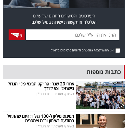
פרסמו
באייס
העידכונים והסיפורים החמים של עולם
הכלכלה והתקשורת ישירות במייל שלכם
עקבו
אחרינו:
אני מאשר קבלת ניוזלטרים ודיוורים פרסומיים בדוא"ל
כתבות נוספות
אחרי 20 שנה: פרויקט הבינוי פינוי הגדול
בישראל יוצא לדרך
בשיתוף מערכת זירת הנדל"ן
ממינוס מיליון ל-100 מיליון: היזם שהתחיל
במודעה בעיתון ובנה אימפריה
בשיתוף מערכת זירת הנדל"ן