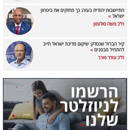
40
התיישבות יהודית בעזה: כך מחזקים את ביטחון
ישראל
ח"כ משה סולומון
שיתופי
פעולה
קיר הברזל שנסדק: שיקום מדינת ישראל חייב
להתחיל מבפנים
ח"כ עודד פורר
דרושים
ניוזלטרים
מייל
אדום