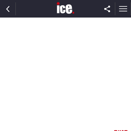
ראשי
הנבחרת
השוק
תקשורת
ומדיה
כסף
וצרכנות