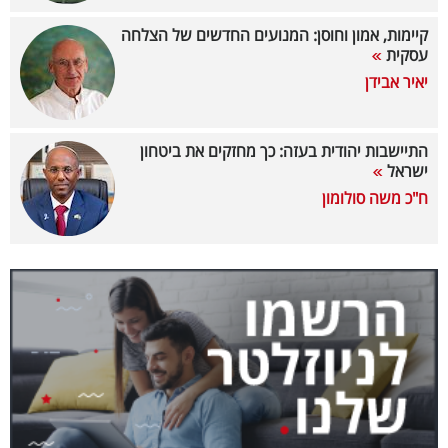
40
קיימות, אמון וחוסן: המנועים החדשים של הצלחה
עסקית
יאיר אבידן
שיתופי
פעולה
התיישבות יהודית בעזה: כך מחזקים את ביטחון
ישראל
ח"כ משה סולומון
דרושים
ניוזלטרים
מייל
אדום