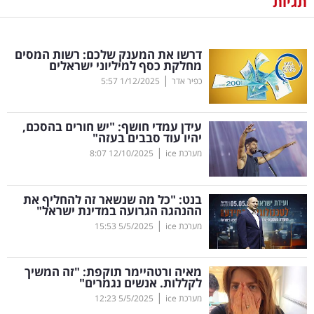
תגיות
נדל"ן
דרשו את המענק שלכם: רשות המסים
דיגיטל
מחלקת כסף למיליוני ישראלים
וטק
|
כפיר אדר
1/12/2025
5:57
שיווק
עידן עמדי חושף: "יש חורים בהסכם,
ופרסום
יהיו עוד סבבים בעזה"
|
מערכת ice
12/10/2025
8:07
משפט
בנט: "כל מה שנשאר זה להחליף את
מדדים
ההנהגה הגרועה במדינת ישראל"
ומחקרים
|
מערכת ice
5/5/2025
15:53
דעות
מאיה ורטהיימר תוקפת: "זה המשיך
לקללות. אנשים נגמרים"
רכילות
|
מערכת ice
5/5/2025
12:23
עסקית