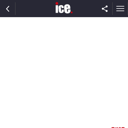
ראשי
הנבחרת
השוק
תקשורת
ומדיה
כסף
וצרכנות