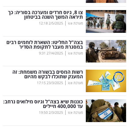
קריפטו
צו 8, גיוס חרדים ומערכה בסוריה: כך
תיראה המשך השנה בביטחון
|
מערכת ice
2/5/2025
12:18
ויראלי
טלוויזיה
בצה"ל החליטו: השארת לוחמים רבים
במסגרת מעבר לתקופת הסדיר
עסקי
|
מערכת ice
27/4/2025
9:31
ספורט
רשות המסים בבשורה משמחת: זה
קריירה
המענק שתוכלו לבקש מהיום
|
ולימודים
מערכת ice
23/3/2025
17:15
מינויים
כוננות שיא בצה"ל וגיוס מילואים נרחב:
עד 400,000 חיילים
רייטינג
|
מערכת ice
2/3/2025
19:50
רכב