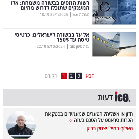
רשות המסים בבשורה משמחת: אלו
המענקים שתוכלו לדרוש מהיום
בריאות
|
מערכת ice
29/1/2025
18:19
תרבות
ופנאי
אל על בבשורה לישראלים: כרטיסי
טיסה עד 150$
|
ענת סימן טוב
5/10/2024
22:19
תיירות
TOP-
5
הבא
הקודם
1
2
3
המילון
דעות
הכלכלי
פודקאסט
חזון או אשליה? הפערים שמעמידים בספק את
הכרזת טראמפ על הסכם בעזה
40
האלוף במיל' יצחק בריק
UNDER