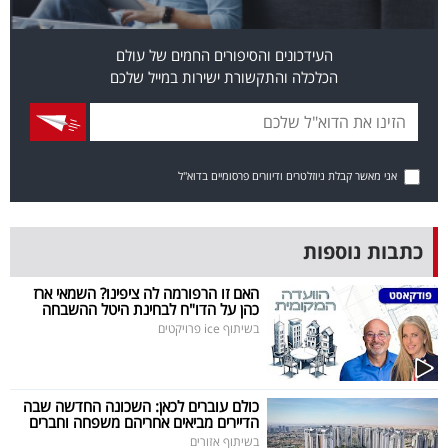
פרסמו
באייס
העידכונים והסיפורים החמים של עולם
הכלכלה והתקשורת ישירות במייל שלכם
עקבו
אחרינו:
אני מאשר קבלת ניוזלטרים ודיוורים פרסומיים בדוא"ל
כתבות נוספות
האם זו הרפורמה לה ציפינו? השמאי ארז
כהן על הדו"ח לבחינת היטל ההשבחה
בשיתוף ice פרויקטים
כולם עוברים לכאן: השכונה החדשה שבה
הדיירים מביאים אחריהם משפחה וחברים
בשיתוף אזורים