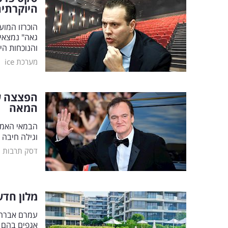
היוקרתי
גאה" נמצאים
והנוכחות הי
|
מערכת ice
המאה
וגילה חיבה 
|
דסק תרבות
מלון חדש
עמרם אברהם