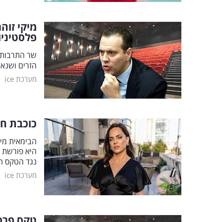
מיקי זוה
פלסטיניו
שר התרבות ו
הזרים ושנאת
|
מערכת ice
כוכבת חת
הבימאית מינ
היא פורשת 
נגד הטקס הח
|
מערכת ice