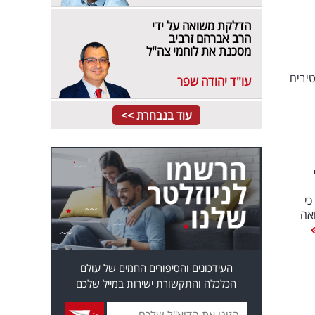
הדלקת משואה על ידי
הרב אברהם זרביב
מסכנת את לוחמי צה"ל
יבים
עו"ד יהודה שפר
עוד בנבחרת >>
כי
אה
העידכונים והסיפורים החמים של עולם
הכלכלה והתקשורת ישירות במייל שלכם