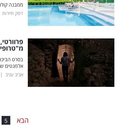
ממבנה קולנו
|
דסק תיירות
פרוורטי,
מ"טרופי
בסרט הביכור
אלמנטים של 
|
אביב עגיב
הבא
5