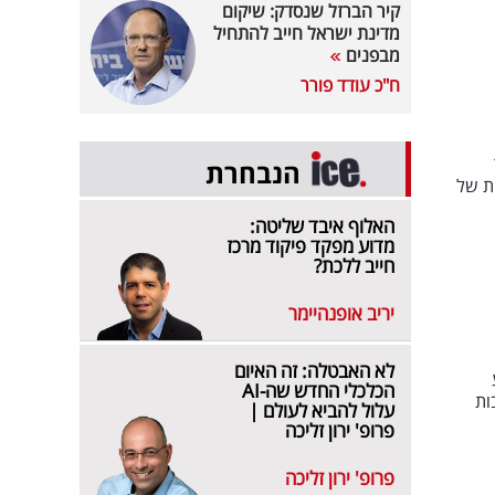
קיר הברזל שנסדק: שיקום
מדינת ישראל חייב להתחיל
מבפנים
ח"כ עודד פורר
הנבחרת
ת של
האלוף איבד שליטה:
מדוע מפקד פיקוד מרכז
חייב ללכת?
יריב אופנהיימר
לא האבטלה: זה האיום
הכלכלי החדש שה-AI
רבות
עלול להביא לעולם |
פרופ' ירון זליכה
פרופ' ירון זליכה