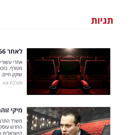
תגיות
לאחר 66 שנה: בית הקולנוע הוותיק יהרס ויהפוך למרכז בילוי
אחרי עשורים
מטורף. בזכו
שוקק חיים. 
|
מערכת ice
מיקי זוה
משרד התרבות
החדש עוסק ב
הישראלית ע