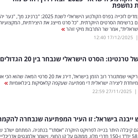
ת נחשפת
הוכרזו המועמדים לזכייה בפרס הקולנוע הישראלי לשנת 2025: "ברנינג מן", "נ
 ברשימת הסרטים היוקרתית. "כל סרט מייצג את היצירתיות, המקצועיות
שראלית", אמר שר התרבות מיקי זוהר
12:40
17/12/2025
הפצצה של טרנטינו: הסרט הישראלי שנבחר בי
הבמאי האמריקאי שמתגורר רוב הזמן בישראל, דירג את 20 סרטי המאה שהוא
מיוחדת ליצירה ישראלית די מפתיעה שעקפה קלאסיקות בינלאומיות
22:59
27/11/2025
 ייבנה בישראל: זו העיר המפתיעה שנבחרה להקמת
 קיבלה היתר בנייה לפרויקט היוקרה "אסתר" בנתניה. המתחם ישלב שנ
אגפים בהם 58 יח"ד ו-150 חדרי מלון, ממוקם על קו החוף, וישמר אלמנטים אדריכליי