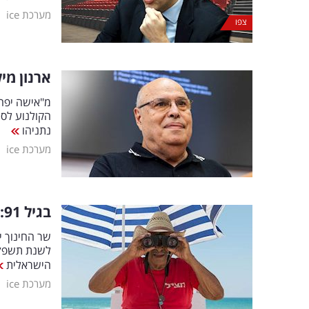
|
מערכת ice
צפו
ארנון מיל
מ"אישה יפה"
הקולנוע לסו
נתניהו
|
מערכת ice
בגיל 91: השחקן האהוב בישראל יזכה לכבוד הגדול בחייו
שר החינוך י
הישראלית
|
מערכת ice