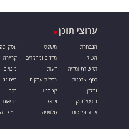
ערוצי תוכן
הנבחרת
משפט
עסקי ספ
השוק
מדדים ומחקרים
קריירה ו
תקשורת ומדיה
דעות
מינויים
כסף וצרכנות
רכילות עסקית
רייטינג
נדל"ן
קריפטו
רכב
דיגיטל וטק
ויראלי
בריאות
שיווק ופרסום
טלוויזיה
המילון ה