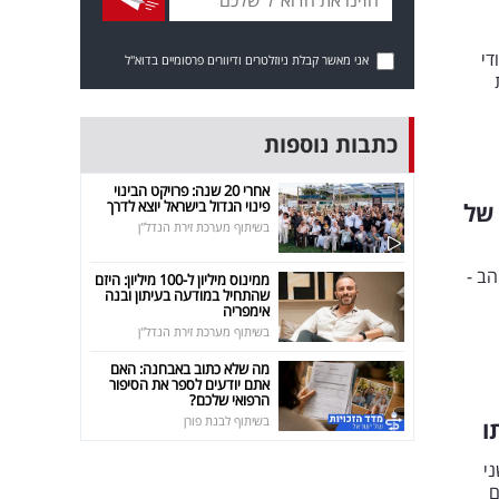
ער יהודי
אני מאשר קבלת ניוזלטרים ודיוורים פרסומיים בדוא"ל
כתבות נוספות
אחרי 20 שנה: פרויקט הבינוי
פינוי הגדול בישראל יוצא לדרך
ן 20 הגדולים של
בשיתוף מערכת זירת הנדל"ן
 הכי אוהב -
ממינוס מיליון ל-100 מיליון: היזם
שהתחיל במודעה בעיתון ובנה
אימפריה
בשיתוף מערכת זירת הנדל"ן
מה שלא כתוב באבחנה: האם
אתם יודעים לספר את הסיפור
הרפואי שלכם?
בשיתוף לבנת פורן
ו
י
ם