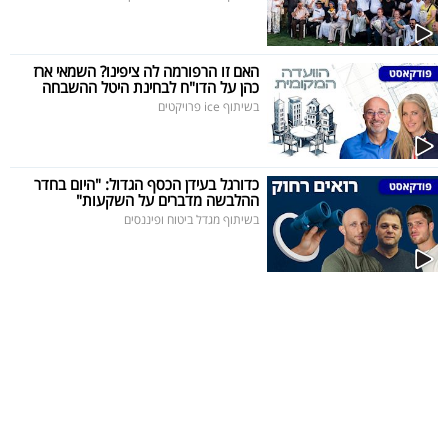
40
האם זו הרפורמה לה ציפינו? השמאי ארז
כהן על הדו"ח לבחינת היטל ההשבחה
שיתופי
בשיתוף ice פרויקטים
פעולה
כדורגל בעידן הכסף הגדול: "היום בחדר
ההלבשה מדברים על השקעות"
דרושים
בשיתוף מגדל ביטוח ופיננסים
ניוזלטרים
מייל
אדום