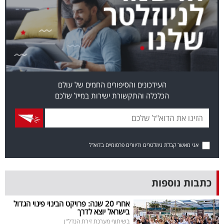
בריאות
תרבות
ופנאי
תיירות
העידכונים והסיפורים החמים של עולם
הכלכלה והתקשורת ישירות במייל שלכם
TOP-
5
המילון
אני מאשר קבלת ניוזלטרים ודיוורים פרסומיים בדוא"ל
הכלכלי
פודקאסט
כתבות נוספות
40
אחרי 20 שנה: פרויקט הבינוי פינוי הגדול
בישראל יוצא לדרך
UNDER
בשיתוף מערכת זירת הנדל"ן