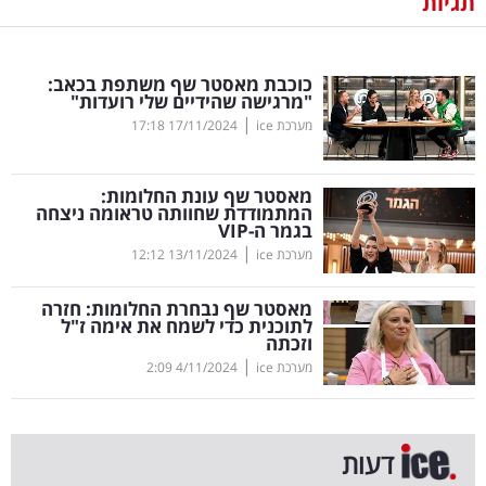
תגיות
נדל"ן
כוכבת מאסטר שף משתפת בכאב:
דיגיטל
"מרגישה שהידיים שלי רועדות"
וטק
|
מערכת ice
17/11/2024
17:18
שיווק
מאסטר שף עונת החלומות:
ופרסום
המתמודדת שחוותה טראומה ניצחה
בגמר ה-
VIP
|
משפט
מערכת ice
13/11/2024
12:12
מאסטר שף נבחרת החלומות: חזרה
מדדים
לתוכנית כדי לשמח את אימה ז"ל
ומחקרים
וזכתה
|
מערכת ice
4/11/2024
2:09
דעות
רכילות
דעות
עסקית