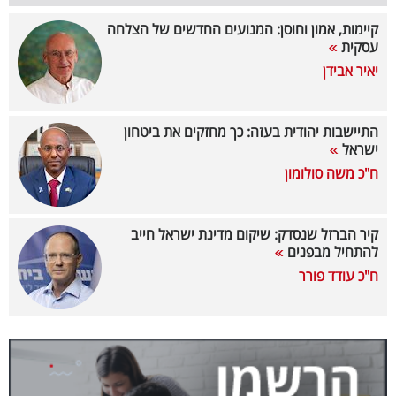
קיימות, אמון וחוסן: המנועים החדשים של הצלחה
קריפטו
עסקית
יאיר אבידן
ויראלי
טלוויזיה
התיישבות יהודית בעזה: כך מחזקים את ביטחון
ישראל
עסקי
ח"כ משה סולומון
ספורט
קריירה
קיר הברזל שנסדק: שיקום מדינת ישראל חייב
להתחיל מבפנים
ולימודים
ח"כ עודד פורר
מינויים
רייטינג
רכב