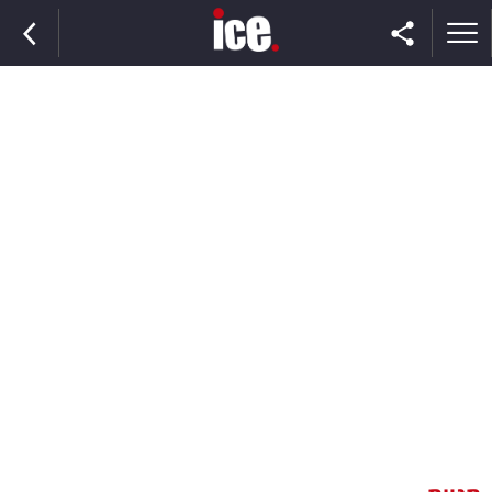
ראשי
הנבחרת
השוק
תקשורת
ומדיה
כסף
וצרכנות