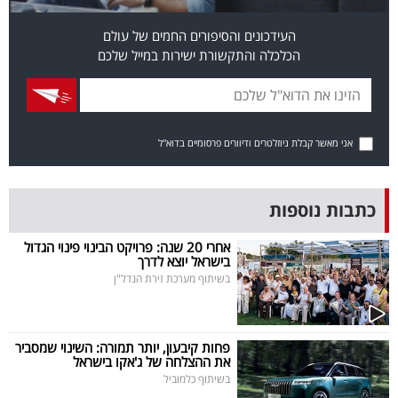
בריאות
העידכונים והסיפורים החמים של עולם
הכלכלה והתקשורת ישירות במייל שלכם
תרבות
ופנאי
תיירות
אני מאשר קבלת ניוזלטרים ודיוורים פרסומיים בדוא"ל
TOP-
5
כתבות נוספות
המילון
אחרי 20 שנה: פרויקט הבינוי פינוי הגדול
בישראל יוצא לדרך
הכלכלי
בשיתוף מערכת זירת הנדל"ן
פודקאסט
פחות קיבעון, יותר תמורה: השינוי שמסביר
40
את ההצלחה של ג'אקו בישראל
בשיתוף כלמוביל
UNDER