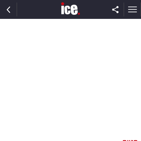
ראשי
הנבחרת
השוק
תקשורת
ומדיה
כסף
וצרכנות