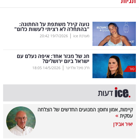
תגיות
נדל"ן
נועה קירל משתפת על החתונה:
דיגיטל
"בהתחלה לא רציתי לעשות כלום"
וטק
|
מערכת ice
19/7/2026
20:42
שיווק
חג של מגזר אחד: איפה נעלם עם
ופרסום
ישראל ביום ירושלים?
|
ח"כ מיכל וולדיגר
14/5/2026
18:05
טור
משפט
מדדים
דעות
ומחקרים
קיימות, אמון וחוסן: המנועים החדשים של הצלחה
דעות
עסקית
יאיר אבידן
רכילות
עסקית