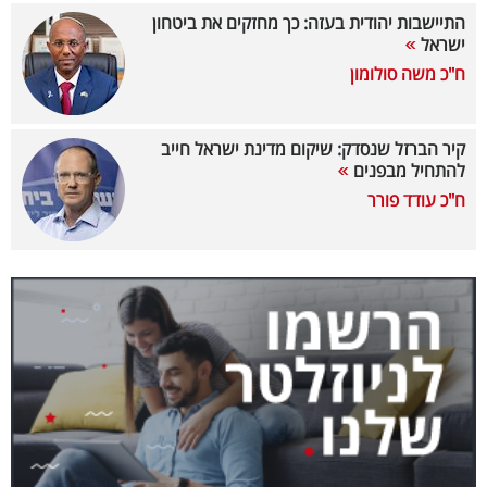
התיישבות יהודית בעזה: כך מחזקים את ביטחון
קריפטו
ישראל
ח"כ משה סולומון
ויראלי
טלוויזיה
קיר הברזל שנסדק: שיקום מדינת ישראל חייב
להתחיל מבפנים
עסקי
ח"כ עודד פורר
ספורט
קריירה
ולימודים
מינויים
רייטינג
רכב