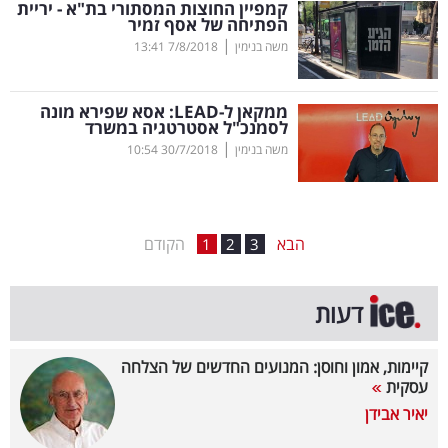
קמפיין החוצות המסתורי בת"א - יריית
הפתיחה של אסף זמיר
בריאות
|
משה בנימין
7/8/2018
13:41
תרבות
ופנאי
ממקאן ל-
LEAD
: אסא שפירא מונה
לסמנכ"ל אסטרטגיה במשרד
|
משה בנימין
30/7/2018
10:54
תיירות
TOP-
5
הבא
הקודם
1
2
3
המילון
דעות
הכלכלי
פודקאסט
קיימות, אמון וחוסן: המנועים החדשים של הצלחה
עסקית
40
יאיר אבידן
UNDER