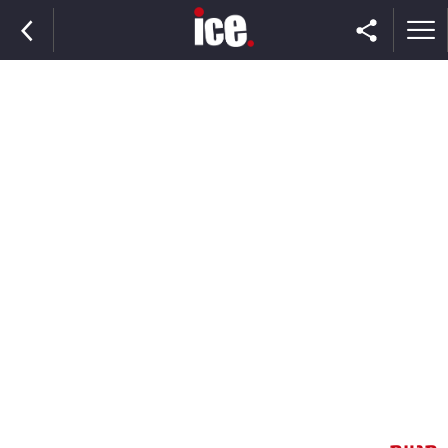
ראשי
הנבחרת
השוק
תקשורת
ומדיה
כסף
וצרכנות