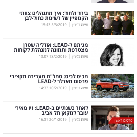
קריפטו
ביחד ולחוד: איך מתנהלים צוותי
הקמפיין של רשימת כחול-לבן
|
משה בנימין
5/3/2019
15:43
ויראלי
טלוויזיה
מגיתם ל-
LEAD
: אודליה שטרן
מצטרפת ותמונה למנהלת לקוחות
עסקי
|
משה בנימין
13/2/2019
13:07
ספורט
מכיס לכיס: סמל"ת מעבירה תקציבי
קריירה
פרסום מאדלר ל-
LEAD
|
ולימודים
משה בנימין
10/2/2019
14:33
מינויים
לאחר כשנתיים ב-
LEAD
: זיו מאירי
עובר למקאן תל אביב
רייטינג
|
משה בנימין
20/1/2019
16:31
פרסום ראשון
רכב