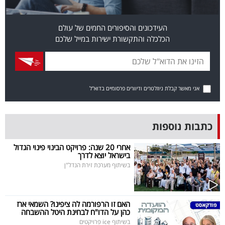
פרסמו
באייס
העידכונים והסיפורים החמים של עולם
הכלכלה והתקשורת ישירות במייל שלכם
עקבו
אחרינו:
אני מאשר קבלת ניוזלטרים ודיוורים פרסומיים בדוא"ל
כתבות נוספות
אחרי 20 שנה: פרויקט הבינוי פינוי הגדול
בישראל יוצא לדרך
בשיתוף מערכת זירת הנדל"ן
האם זו הרפורמה לה ציפינו? השמאי ארז
כהן על הדו"ח לבחינת היטל ההשבחה
בשיתוף ice פרויקטים