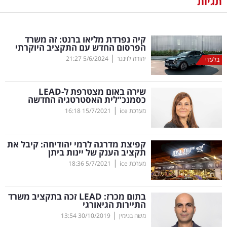
תגיות
נדל"ן
קיה נפרדת מליאו ברנט: זה משרד
דיגיטל
הפרסום החדש עם התקציב היוקרתי
וטק
|
יהודה לוינגר
5/6/2024
21:27
בלעדי
שיווק
שירה באום מצטרפת ל-
LEAD
ופרסום
כסמנכ"לית האסטרטגיה החדשה
|
מערכת ice
15/7/2021
16:18
משפט
קפיצת מדרגה לרמי יהודיחה: קיבל את
מדדים
תקציב הענק של יינות ביתן
ומחקרים
|
מערכת ice
5/7/2021
18:36
דעות
בתום מכרז:
LEAD
זכה בתקציב משרד
התיירות הגיאורגי
רכילות
|
משה בנימין
30/10/2019
13:54
עסקית