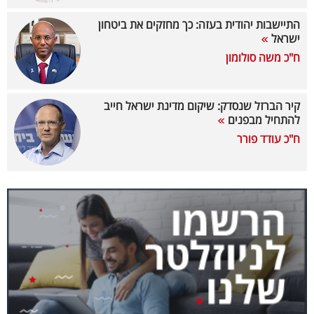
40
התיישבות יהודית בעזה: כך מחזקים את ביטחון
ישראל
ח"כ משה סולומון
שיתופי
פעולה
קיר הברזל שנסדק: שיקום מדינת ישראל חייב
להתחיל מבפנים
ח"כ עודד פורר
דרושים
ניוזלטרים
מייל
אדום