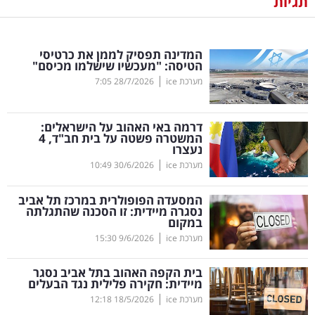
תגיות
נדל"ן
המדינה תפסיק לממן את כרטיסי
דיגיטל
הטיסה: "מעכשיו שישלמו מכיסם"
וטק
|
מערכת ice
28/7/2026
7:05
שיווק
דרמה באי האהוב על הישראלים:
ופרסום
המשטרה פשטה על בית חב"ד, 4
נעצרו
|
משפט
מערכת ice
30/6/2026
10:49
המסעדה הפופולרית במרכז תל אביב
מדדים
נסגרה מיידית: זו הסכנה שהתגלתה
ומחקרים
במקום
|
מערכת ice
9/6/2026
15:30
דעות
בית הקפה האהוב בתל אביב נסגר
מיידית: חקירה פלילית נגד הבעלים
רכילות
|
מערכת ice
18/5/2026
12:18
עסקית