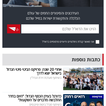
פרסמו
באייס
העידכונים והסיפורים החמים של עולם
הכלכלה והתקשורת ישירות במייל שלכם
עקבו
אחרינו:
אני מאשר קבלת ניוזלטרים ודיוורים פרסומיים בדוא"ל
כתבות נוספות
אחרי 20 שנה: פרויקט הבינוי פינוי הגדול
בישראל יוצא לדרך
בשיתוף מערכת זירת הנדל"ן
כדורגל בעידן הכסף הגדול: "היום בחדר
ההלבשה מדברים על השקעות"
בשיתוף מגדל ביטוח ופיננסים