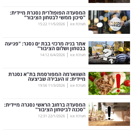
קריפטו
המסעדה הפופולרית נסגרת מיידית:
"סיכון ממשי לבטחון הציבור"
|
מערכת ice
11/5/2026
15:22
ויראלי
טלוויזיה
אתר בניה מרכזי בבת ים נסגר: "פגיעה
בבטחון ושלום הציבור"
עסקי
|
מערכת ice
6/4/2026
14:12
ספורט
השווארמה המפורסמת בת"א נסגרת
קריירה
מיידית: זו העבירה שביצעה
|
ולימודים
מערכת ice
11/3/2026
19:56
מינויים
המסעדה ברחוב הראשי נסגרה מיידית:
"סכנה לביטחון הציבור"
רייטינג
|
מערכת ice
22/1/2026
12:31
רכב