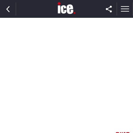
ראשי
הנבחרת
השוק
תקשורת
ומדיה
כסף
וצרכנות