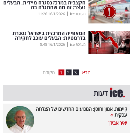
הקצביה במרכז נסגרה מיידית, הבעלים
נעצר: זה מה שהתגלה בה
בריאות
|
מערכת ice
16/1/2026
11:26
תרבות
ופנאי
המאפייה המרכזית בישראל נסגרת
בדרמטיות: הבעלים עוכב לחקירה
|
מערכת ice
16/1/2026
8:48
תיירות
TOP-
5
הבא
הקודם
1
2
3
המילון
דעות
הכלכלי
פודקאסט
קיימות, אמון וחוסן: המנועים החדשים של הצלחה
עסקית
40
יאיר אבידן
UNDER