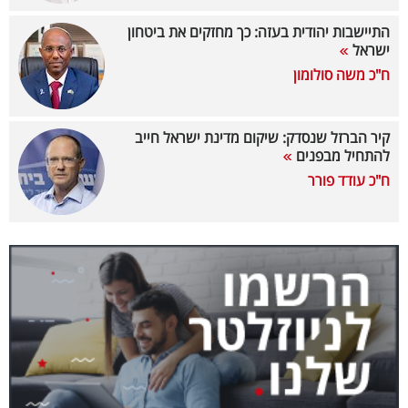
40
התיישבות יהודית בעזה: כך מחזקים את ביטחון
ישראל
ח"כ משה סולומון
שיתופי
פעולה
קיר הברזל שנסדק: שיקום מדינת ישראל חייב
להתחיל מבפנים
ח"כ עודד פורר
דרושים
ניוזלטרים
מייל
אדום