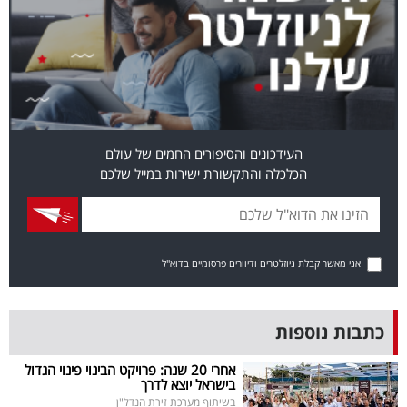
בריאות
תרבות
ופנאי
תיירות
העידכונים והסיפורים החמים של עולם
הכלכלה והתקשורת ישירות במייל שלכם
TOP-
5
המילון
אני מאשר קבלת ניוזלטרים ודיוורים פרסומיים בדוא"ל
הכלכלי
פודקאסט
כתבות נוספות
40
אחרי 20 שנה: פרויקט הבינוי פינוי הגדול
בישראל יוצא לדרך
UNDER
בשיתוף מערכת זירת הנדל"ן