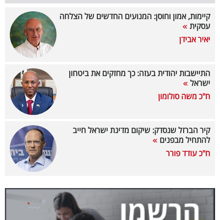
קיימות, אמון וחוסן: המנועים החדשים של הצלחה
קריפטו
עסקית
יאיר אבידן
ויראלי
טלוויזיה
התיישבות יהודית בעזה: כך מחזקים את ביטחון
ישראל
עסקי
ח"כ משה סולומון
ספורט
קריירה
קיר הברזל שנסדק: שיקום מדינת ישראל חייב
להתחיל מבפנים
ולימודים
ח"כ עודד פורר
מינויים
רייטינג
רכב