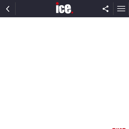
ראשי
הנבחרת
השוק
תקשורת
ומדיה
כסף
וצרכנות