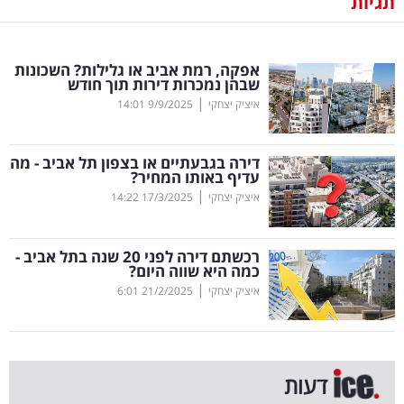
תגיות
נדל"ן
אפקה, רמת אביב או גלילות? השכונות
דיגיטל
שבהן נמכרות דירות תוך חודש
וטק
|
איציק יצחקי
9/9/2025
14:01
שיווק
דירה בגבעתיים או בצפון תל אביב - מה
ופרסום
עדיף באותו המחיר?
|
איציק יצחקי
17/3/2025
14:22
משפט
רכשתם דירה לפני 20 שנה בתל אביב -
מדדים
כמה היא שווה היום?
ומחקרים
|
איציק יצחקי
21/2/2025
6:01
דעות
רכילות
דעות
עסקית