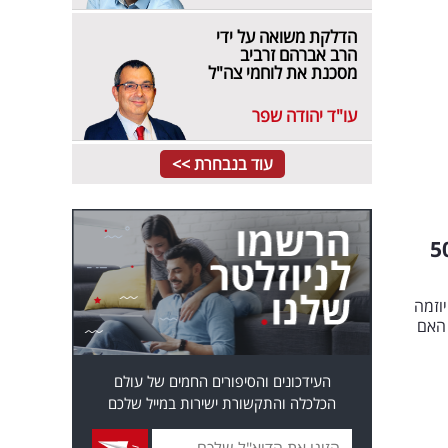
הדלקת משואה על ידי
הרב אברהם זרביב
מסכנת את לוחמי צה"ל
עו"ד יהודה שפר
עוד בנבחרת >>
 כך תמצאו מחשב נייד ב-500
וזמה
 האם
העידכונים והסיפורים החמים של עולם
הכלכלה והתקשורת ישירות במייל שלכם