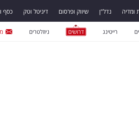
ומדיה
נדל"ן
שיווק ופרסום
דיגיטל וטק
כסף ו
ם
רייטינג
דרושים
ניוזלטרים
מי