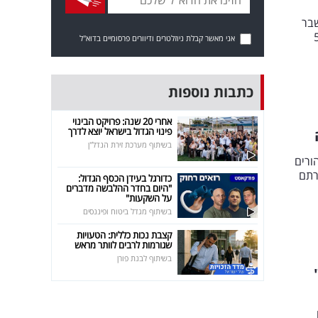
שבר
של כ-5,000
אני מאשר קבלת ניוזלטרים ודיוורים פרסומיים בדוא"ל
כתבות נוספות
אחרי 20 שנה: פרויקט הבינוי
פינוי הגדול בישראל יוצא לדרך
בשיתוף מערכת זירת הנדל"ן
ורים
רתם
כדורגל בעידן הכסף הגדול:
"היום בחדר ההלבשה מדברים
על השקעות"
בשיתוף מגדל ביטוח ופיננסים
קצבת נכות כללית: הטעויות
שגורמות לרבים לוותר מראש
בשיתוף לבנת פורן