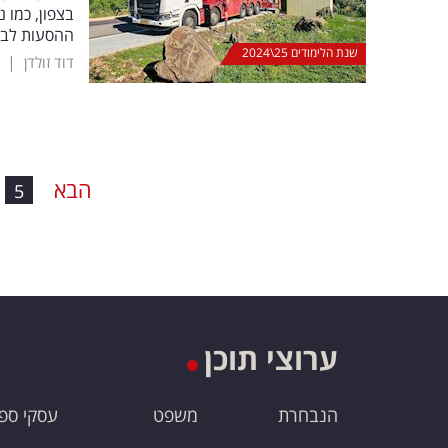
בצפון, כמו נ
ההסעות לבית
שנת הלימודים 25\2024
|
דוד זולדן
הבא
5
ערוצי תוכן
הנבחרת
משפט
עסקי ספ