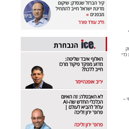
קיר הברזל שנסדק: שיקום
מדינת ישראל חייב להתחיל
מבפנים
ח"כ עודד פורר
הנבחרת
ק
כדי
האלוף איבד שליטה:
מדוע מפקד פיקוד מרכז
חייב ללכת?
יריב אופנהיימר
לא האבטלה: זה האיום
 –
הכלכלי החדש שה-AI
עלול להביא לעולם |
פרופ' ירון זליכה
פרופ' ירון זליכה