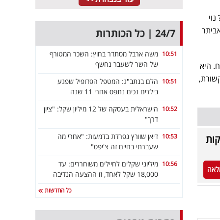
נוי
אביתר
24/7 | כל הכותרות
משה ארבל מסתדר בחוץ: השכר המטורף
10:51
של השר לשעבר נחשף
. היא
שורת,
הלם בנתב"ג: המטפל הפדופיל שפגע
10:51
בילדים נכים נתפס אחרי 11 שנה
הישראלית בעסקה של 12 מיליון שקל: "ציון
10:52
דרך"
דיאן שוורץ נפרדת בדמעות: "אחרי מה
10:53
קות
שעברתי בחיים זה צ'יפס"
מיליוני שקלים לחיילים משוחררים: עד
10:56
לאה
18,000 שקל לאחד, זו ההצעה הנדיבה
כל החדשות