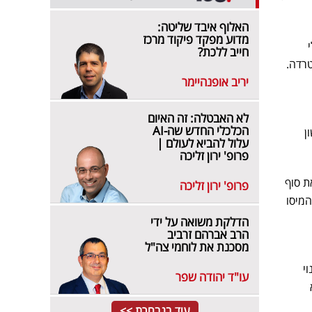
האלוף איבד שליטה:
מדוע מפקד פיקוד מרכז
חייב ללכת?
רדה.
יריב אופנהיימר
לא האבטלה: זה האיום
הכלכלי החדש שה-AI
ן
עלול להביא לעולם |
פרופ' ירון זליכה
ת סוף
פרופ' ירון זליכה
המיסו
הדלקת משואה על ידי
הרב אברהם זרביב
מסכנת את לוחמי צה"ל
י
עו"ד יהודה שפר
עוד בנבחרת >>