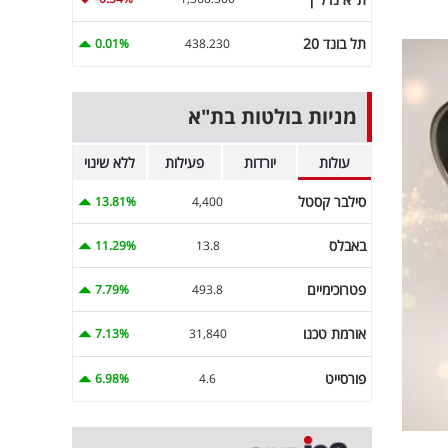
תל בונד 20
0.01%
438.230
מניות בולטות בת"א
עולות
יורדות
פעילות
ללא שינוי
סילבר קסטל
13.81%
4,400
באבלס
11.29%
13.8
פטרוכימיים
7.79%
493.8
אורמת טכנו
7.13%
31,840
פורסייט
6.98%
4.6