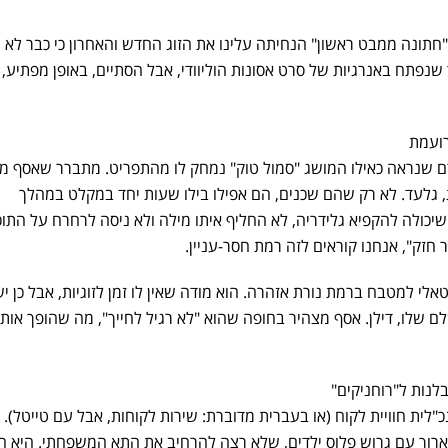
חתונה ממבט ראשון" הנחיתה עלינו את הזוג החדש והאחרון כי כבר לא 
 שנפתח באנרגיות של סרט אסונות הוליוודי, אבל הסתיים, באופן מפתיע,
רועמת
 גרוש, ואדם שנראה כאילו המושג "סמול טוק" נמחק לו מהתפריט. מתברר שאסף מ
ית, גלעד. לא רק שהם שכנים, הם אפילו בילו שעות יחד במקלט במהלך
כולה להקפיא גלידריה, לא החליף איתו מילה ולא ניסה לרחרח על התוכ
 חזק", אנחנו קוראים לזה רמת חסר-עניין.
י למטבח ברמת נורת אזהרה. הוא מודה שאין לו זמן לזוגיות, אבל כן יש
 שלו, דילן. אסף מצהיר בחופה שהוא "לא רגיל לחייך", מה שהופך אותו
נות ל"רוחניקים"
ני צעדה ניב (35), סמנכ"לית חוויית לקוח (או בעברית מדוברת: שירות לקוחות, אבל עם טייטל). 
רוך עם גרוש פלוס ילדים, שלא רצה להרחיב את התא המשפחתי. היא ח