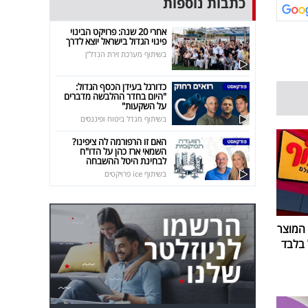
כתבות נוספות
אחרי 20 שנה: פרויקט הבינוי
פינוי הגדול בישראל יוצא לדרך
בשיתוף מערכת זירת הנדל"ן
כדורגל בעידן הכסף הגדול:
"היום בחדר ההלבשה מדברים
על השקעות"
בשיתוף מגדל ביטוח ופיננסים
האם זו הרפורמה לה ציפינו?
השמאי ארז כהן על הדו"ח
לבחינת היטל ההשבחה
בשיתוף ice פרויקטים
 המוצר