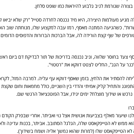
בצורה שגורמת לניב גלבוע להיראות כמו שופט סלחן.
מגיע מעולמות היצירה, היא מיד נכנסה לחרדה סטייל "רק שלא יביאו לי
רות". כשהגיעה המתנה מאסף, רמז עבה למקצוע שלו, מנוחתה שוב הוט
פים של שף קצת הורידה לה, אבל הברכות הברורות והדפוסים הדומים
 צעד בחוסר שלווה, וניב נכנסה בדריכות של תור לבדיקת דם ביום ראשו
כנר על הגג", החליט לצטט דווקא את "רטטוי".
יחה להסתיר את הלחץ, בזמן שאסף דווקא עף עליה. למרבה המזל, לקרא
וגג והתחיל קליק אמיתי והדדי בין השניים, כולל מחמאות וחום שקצת 
כש או שידוך מוצלח? ימים יגידו, אבל הפוטנציאל הרגשי שם.
רו
בלנו שיעור מאלף בצביעות אנושית אצל נוי ואביתר. אחרי שבפרק הקודם נו
א ממש לא הטייפקאסט שלה, הגלגל הסתובב. אביתר, בכנות עדינה ולא
לא הטייפקאסט שלו (למרות שהוא נמשך אליה ושמח בשידוך).