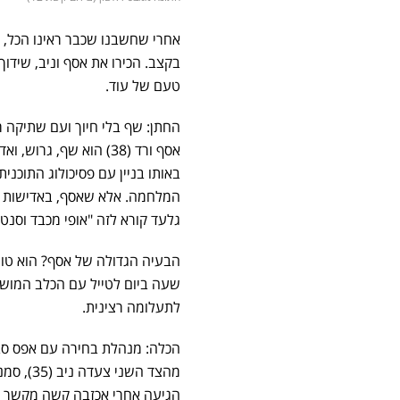
אחרי שחשבנו שכבר ראינו הכל, "
בקצב. הכירו את אסף וניב, שידוך
טעם של עוד.
החתן: שף בלי חיוך ועם שתיקה 
אסף ורד (38) הוא שף,
באותו בניין עם פסיכולוג התוכנ
המלחמה. אלא שאסף, באדישות שי
גלעד קורא לזה "אופי מכבד וסנטר
הבעיה הגדולה של אסף? הוא טוטאל
שעה ביום לטייל עם הכלב המושלם
לתעלומה רצינית.
הכלה: מנהלת בחירה עם אפס סבל
מהצד הש
הגיעה אחרי אכזבה קשה מקשר א