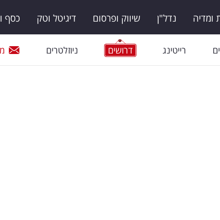
ומדיה
נדל"ן
שיווק ופרסום
דיגיטל וטק
כסף ו
ם
רייטינג
דרושים
ניוזלטרים
מי