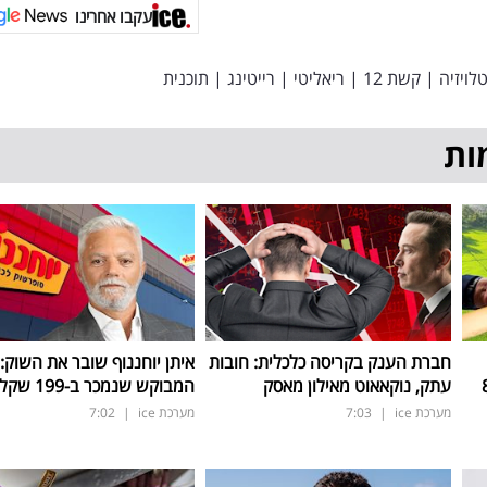
עקבו אחרינו
לויזיה
|
קשת 12
|
ריאליטי
|
רייטינג
|
תוכנית
ות
חברת הענק בקריסה כלכלית: חובות
איתן יוחננוף שובר את השוק:
ב-800
עתק, נוקאאוט מאילון מאסק
המבוקש שנמכר ב-199 שקל בלבד
מערכת ice
|
7:03
מערכת ice
|
7:02