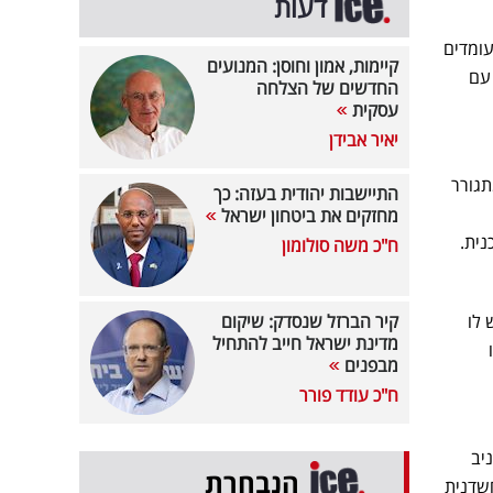
דעות
עומדים
קיימות, אמון וחוסן: המנועים
 עם
החדשים של הצלחה
עסקית
יאיר אבידן
תגורר
התיישבות יהודית בעזה: כך
מחזקים את ביטחון ישראל
נית.
ח"כ משה סולומון
 לו
קיר הברזל שנסדק: שיקום
מדינת ישראל חייב להתחיל
מבפנים
ח"כ עודד פורר
ניב
הנבחרת
שדנית