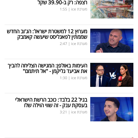
רצפה: רק ב-39.90 שקל
מערכת ice
|
1:55
מערוץ 12 למשטרת ישראל: הג'וב החדש
שממתין לפאנליסט שיעשה קאמבק
מערכת ice
|
2:47
העימות באולפן: המגישה הצליחה להביך
את אביעד גליקמן - "אל תיתמם"
מערכת ice
|
1:30
בגיל 22 בלבד: כוכב הרשת הישראלי
בעסקת ענק - זה שווי הוילה שלו
מערכת ice
|
3:21