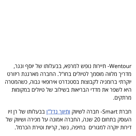
בריאות
תרבות
ופנאי
תיירות
TOP-
Wentour- תיירות נופש למרפא, בבעלותו של יוסף ונגר,
5
מדריך מלווה מוסמך לטיולים בחו"ל. החברה מארגנת ריזורט
יוקרתי ברומניה לקבוצות בסטנדרט אירופאי גבוה, כשהמטרה
המילון
היא לשפר את מדדי הבריאות בשילוב של טיולים במקומות
הכלכלי
מרתקים.
פודקאסט
חברת Smart- חברה לשיווק
ותיווך נדל"ן
בבעלותו של רן זיו
העוסק בתחום 20 שנה, החברה אמונה על מכירה ושיווק של
40
דירות יוקרה למגורים בחיפה, נשר, קריות וטירת הכרמל.
UNDER