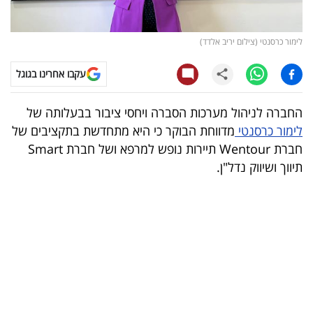
קריפטו
לימור כרסנטי (צילום יריב אלדד)
ויראלי
עקבו אחרינו בגוגל
טלוויזיה
החברה לניהול מערכות הסברה ויחסי ציבור בבעלותה של
עסקי
לימור כרסנטי
מדווחת הבוקר כי היא מתחדשת בתקציבים של
ספורט
חברת Wentour תיירות נופש למרפא ושל חברת Smart
תיווך ושיווק נדל"ן.
קריירה
ולימודים
מינויים
רייטינג
רכב