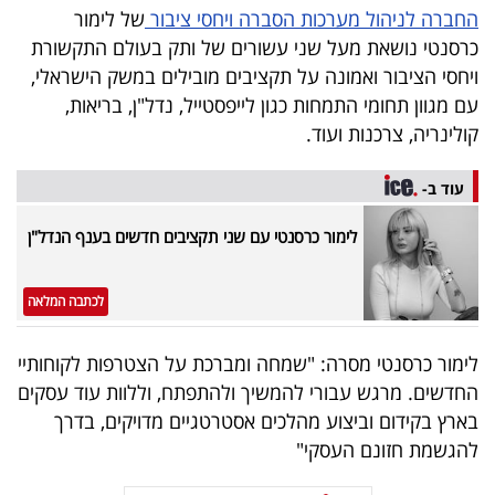
החברה לניהול מערכות הסברה ויחסי ציבור
של לימור
40
כרסנטי נושאת מעל שני עשורים של ותק בעולם התקשורת
ויחסי הציבור ואמונה על תקציבים מובילים במשק הישראלי,
עם מגוון תחומי התמחות כגון לייפסטייל, נדל"ן, בריאות,
שיתופי
קולינריה, צרכנות ועוד.
פעולה
עוד ב-
לימור כרסנטי עם שני תקציבים חדשים בענף הנדל"ן
דרושים
ניוזלטרים
לכתבה המלאה
לימור כרסנטי מסרה: "שמחה ומברכת על הצטרפות לקוחותיי
מייל
החדשים. מרגש עבורי להמשיך ולהתפתח, וללוות עוד עסקים
אדום
בארץ בקידום וביצוע מהלכים אסטרטגיים מדויקים, בדרך
להגשמת חזונם העסקי"