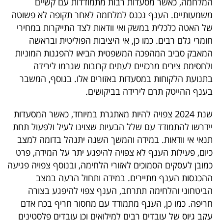
המלחמה, כאשר מסעדות רבות מתמודדות עם קשיים
משמעותיים. הענף נכנס למלחמה לאחר תקופה לא פשוטה
בריאות
של האטה כלכלית במשק ואי וודאות לצד התייקרות במחירי
תרבות
חומרי גלם רבים. כמו כן, אי היציבות הפוליטית ובראשה
המאבק סביב המהפכה המשפטית הביאו להפגנות המוניות
ופנאי
ולחסימת צירים מרכזיים לעתים קרובות שגרמו לירידה
תיירות
בתנועת הלקוחות במסעדות באזורים אלו. בנוסף, המשבר
בענף ההייטק תרם לירידה בביקושים.
TOP-
שנת 2024 צפויה להיות מאתגרת במיוחד, כאשר המסעדות
5
יידרשו להתמודד עם שלל הבעיות שצוינו לעיל ולפעול תחת
המילון
תנאי אי וודאות. במידה והמשך השנה יתנהל בדומה למצב
כיום, פעילות הענף לא צפויה להיפגע יתר על המידה, פרט
הכלכלי
כמובן לעסקים הסמוכים לאזורי הלחימה, ובנוסף צפויה פגיעה
פודקאסט
ההכנסות הענף מתיירים. במידה ותחול הרעה במצב
הביטחוני והלחימה תתרחב, הענף צפוי להיפגע בצורה
40
חריפה. כמו כן, הענף מתמודד עם מחסור חריף בכח אדם
UNDER
עקב גיוס של עובדים רבים למילואים וכן עובדים פלסטינים