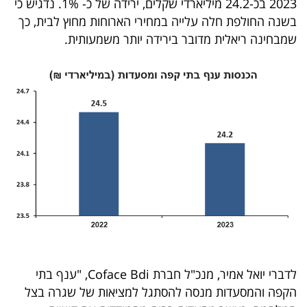
2023 בכ-24.2 מיליארדי שקלים, ירידה של כ- 1%. נדגיש כי
בשנה החולפת חלה עלייה במחירי הארוחות מחוץ לבית, כך
קריפטו
שמבחינה ריאלית מדובר בירידה יותר משמעותית.
ויראלי
טלוויזיה
עסקי
ספורט
קריירה
ולימודים
מינויים
רייטינג
​לדברי יואל אמיר, מנכ"ל חברת Coface Bdi, "ענף בתי
הקפה והמסעדות מנסה להסתגל למציאות של שגרה בצל
רכב