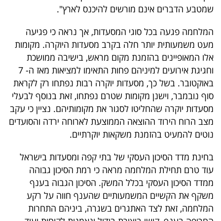
שמטבע הדברים אינם מורשים להיכנס לארץ".
40
המלחמה פגעה בכל סוגי המסעדות, אך נראה כי פגיעה
מעט משמעותית יותר חלה בקרב מסעדות היוקרה. מקומות
שיתופי
אלו המאופיינים בהזמנת מקום מראש, בישיבה ממושכת
פעולה
וחגיגת אירועים למיניהם פחות התאימו למציאות מאז ה- 7
באוקטובר. בשל כך, מסעדות יוקרה רבות נפתחו רק לקראת
סוף נובמבר, וישנן מקומות שטרם נפתחו, זאת בנוסף לבעלי
מסעדות יוקרה שהחליטו לסגור את מקומותיהם. נציין כי עקב
דרושים
מצב הרוח הירוד ההוצאה הממוצעת לארוחה ירדה והסועדים
ניוזלטרים
נוטים להמעיט בהזמנת משקאות יוקרתיים.
בחינת מדד הסיכון העסקי של בתי קפה ומסעדות בישראל
עוד טרם תחילת המלחמה מראה כי רמת הסיכון גבוהה
מייל
ממדד הסיכון העסקי בכלל המשק. הסיכון הגבוה בענף
אדום
משקף את הקשיים המשמעותיים שהענף חווה על רקע
המלחמה, זאת לצד האתגרים בשגרה, ביניהם התחרות
החריפה בענף, קושי ביצירת בידול ונאמנות לקוחות ועוד.