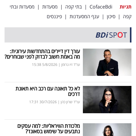
תגיות
CofaceBdi
|
בתי קפה
|
מסעדות
|
מסעדות ובתי
קפה
|
סיכון
|
ענף המסעדנות
|
פיננסים
BDi
SP
O
T
עורך דין דיירים בהתחדשות עירונית:
מה באמת חשוב לבדוק לפני שבוחרים?
עו"ד זיו גרומן
|
5/8/2026
15:38
לא כל תאונה עם רכב היא תאונת
דרכים
עו"ד שרון כהן
|
30/7/2026
17:31
מלכודת הוויראליות: למה עסקים
נתבעים על שימוש בסאונד?