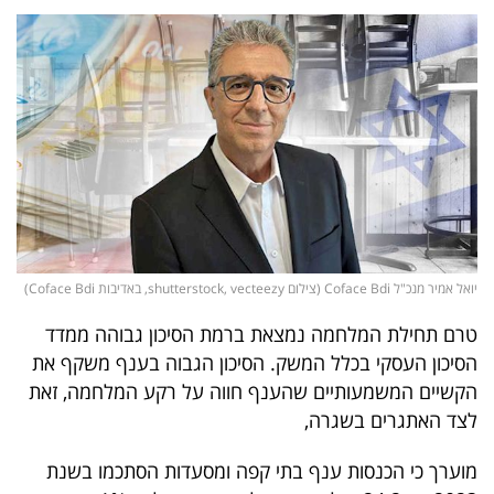
נדל"ן
דיגיטל
וטק
שיווק
ופרסום
משפט
יואל אמיר מנכ"ל Coface Bdi (צילום shutterstock, vecteezy, באדיבות Coface Bdi)
מדדים
טרם תחילת המלחמה נמצאת ברמת הסיכון גבוהה ממדד
ומחקרים
הסיכון העסקי בכלל המשק. הסיכון הגבוה בענף משקף את
הקשיים המשמעותיים שהענף חווה על רקע המלחמה, זאת
דעות
לצד האתגרים בשגרה,
רכילות
מוערך כי הכנסות ענף בתי קפה ומסעדות הסתכמו בשנת
עסקית