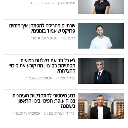
מערכת ice
|
23/7/2026
18:30
שנתיים מהריסה למפתח: איך מזהים
פרויקט שיעמוד בזמנים?
גילעד גודר
|
23/7/2026
18:18
לא כל תביעת רשלנות רפואית
מסתיימת בפיצוי: מה קובע את סיכויי
ההצלחה?
עו"ד רן שפירא
|
23/7/2026
17:56
רגע היסטורי להתחדשות העירונית
בנווה עופר: הפינוי בינוי הראשון
בשכונה
עורך דין אברהם בבג'נוב
|
15/7/2026
15:20