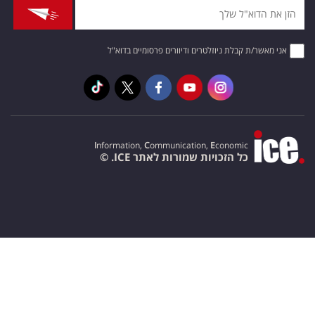
אני מאשר/ת קבלת ניוזלטרים ודיוורים פרסומיים בדוא"ל
I
nformation,
C
ommunication,
E
conomic
כל הזכויות שמורות לאתר ICE. ©