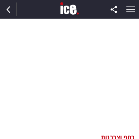
ראשי
הנבחרת
השוק
תקשורת
ומדיה
כסף
וצרכנות
כסף וצרכנות