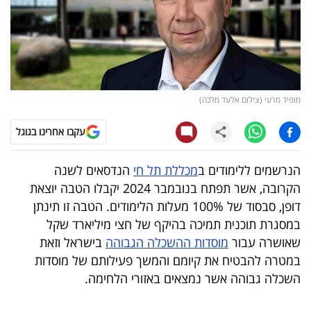
קריפטו
ויראלי
טלוויזיה
מופיד מרעי (צילום אלעד מלכה)
עסקי
עקבו אחרינו בגוגל
ספורט
הנרשמים ללימודים ב
מכללת תל חי
הנדסאים לשנה
קריירה
הקרובה, אשר תפתח בנובמבר 2024 יקבלו הטבה יוצאת
ולימודים
דופן, סבסוד של 100% מעלות הלימודים. הטבה זו תינתן
במסגרת תוכנית תמיכה בהיקף של חצי מיליארד שקל
מינויים
שאושרה עבור
מוסדות ההשכלה הגבוהה
בישראל וזאת
במטרה להבטיח את קיומם והמשך פעילותם של מוסדות
רייטינג
השכלה גבוהה אשר נמצאים באזורי הלחימה.
רכב