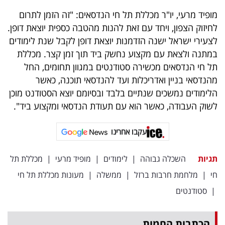
40
מופיד מרעי, יו"ר מכללת תל חי הנדסאים: "זה הזמן לתרום
לחיזוק הצפון, ויחד עם זאת להנות מהטבה כספית יוצאת דופן.
לצעירי ישראל ישנה הזדמנות יוצאת דופן לקבל שנת לימודים
שיתופי
במתנה ולצאת עם מקצוע נחשק ביד תוך זמן קצר. מכללת
פעולה
תל חי הנדסאים מכשירה סטודנטים במגוון תחומים, החל
מהנדסאי בניין ואדריכלות ועד להנדסאי תוכנה, כאשר
הלימודים נמשכים שנתיים בלבד ובסיומם יוצא הסטודנט מוכן
לשוק העבודה, כאשר הוא עם תעודת הנדסאי ומקצוע ביד".
דרושים
עקבו אחרינו
ניוזלטרים
תגיות
השכלה גבוהה
|
לימודים
|
מופיד מרעי
|
מכללת תל
מייל
חי
|
מלחמת חרבות ברזל
|
ממשלה
|
מעונות מכללת תל חי
אדום
|
סטודנטים
הכתבות החמות