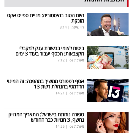
פרסמו
באייס
היום הטוב בהיסטוריה: מניית ספייס אקס
מזנקת
עקבו
רוי שיינמן
|
8:14
אחרינו:
ביטוח לאומי בבשורת ענק למקבלי
הקצבאות: הכסף יעבור בעוד 3 ימים
מערכת ice
|
7:12
אסף רפפורט ממשיך במהפכה: זה המינוי
הדרמטי בהנהלת רשת 13
מערכת ice
|
14:21
ספורה נוחתת בישראל: התאריך המדויק
נחשף, 3 חנויות כבר החודש
מערכת ice
|
14:55