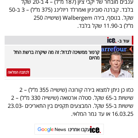
ענבים מובחר של יקבי ציון (187 מ”ל) – 4 ב-20 שקל
פרסמו
בלבד. קברנה סוביניון ואמרלד ריזלינג (375 מ”ל) – 3 ב-50
באייס
שקל. בנוסף, בירה Walbergem (שישייה 250
מ”ל) ב-11.90 שקל בלבד.
עקבו
אחרינו:
עוד ב-
קרפור ממשיכה לגדול: זה מה שיקרה ברשת החל
מהיום
לכתבה המלאה
כמו כן ניתן למצוא בירה קורונה (שישייה 355 מ”ל) – 2
שישיות ב-65 שקל. סטלה ארטואה (שישייה 330 מ”ל) – 2
שישיות ב-55 שקל. המבצעים תקפים בין התאריכים 23.03-
16.03.25 או עד גמר המלאי.
עקבו אחרינו