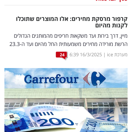
נדל"ן
קרפור מרסקת מחירים: אלו המוצרים שתוכלו
דיגיטל
לקנות מהיום
וטק
מיין, דרך בירות ועד משקאות חריפים מהמותגים הגדולים
הרשת מורידה מחירים משמעותית החל מהיום ועד ה-23.3
שיווק
מערכת ice
|
16/3/2025
6:39
24
ופרסום
משפט
מדדים
ומחקרים
דעות
רכילות
עסקית