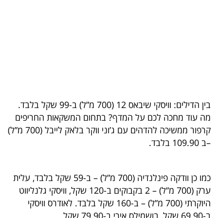
בריאות
תרבות
ופנאי
תיירות
TOP-
בין הדילים: וויסקי שיבאס 12 (700 מ”ל) ב-99 שקל בלבד.
5
מה עוד מחכה לכם על המדף? בתחום המשקאות החריפים
קרפור ממשיכה להדהים עם ג’וני ווקר בלאק לייבל (700 מ”ל)
המילון
–ב 109.90 בלבד.
הכלכלי
פודקאסט
כמו כן וודקה פינלנדיה (700 מ”ל) – ב-59 שקל בלבד, עלית
ערק (700 מ”ל) – 2 בקבוקים ב-120 שקל, וויסקי גלנליווט
40
היוקרתי (700 מ”ל) – ב-160 שקל בלבד. לאודרס וויסקי
UNDER
ב-69.90 שקל, בושמילס אירי ב-79.90 שקל.