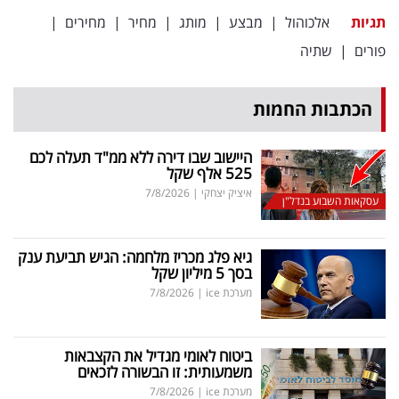
תגיות
אלכוהול
|
מבצע
|
מותג
|
מחיר
|
מחירים
|
פורים
|
שתיה
הכתבות החמות
היישוב שבו דירה ללא ממ"ד תעלה לכם
525 אלף שקל
איציק יצחקי
|
7/8/2026
עסקאות השבוע בנדל"ן
גיא פלג מכריז מלחמה: הגיש תביעת ענק
בסך 5 מיליון שקל
מערכת ice
|
7/8/2026
ביטוח לאומי מגדיל את הקצבאות
משמעותית: זו הבשורה לזכאים
מערכת ice
|
7/8/2026