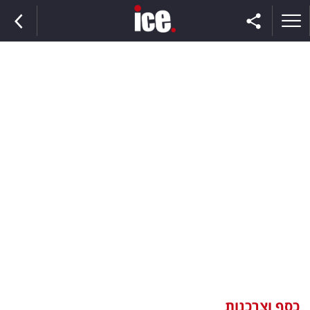
ראשי
הנבחרת
השוק
תקשורת
ומדיה
כסף
וצרכנות
כסף וצרכנות