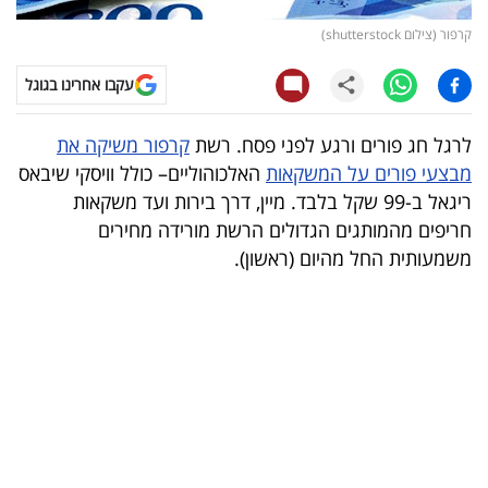
קרפור (צילום shutterstock)
קריפטו
עקבו אחרינו בגוגל
ויראלי
לרגל חג פורים ורגע לפני פסח. רשת
קרפור משיקה את
טלוויזיה
מבצעי פורים על המשקאות
האלכוהוליים– כולל וויסקי שיבאס
עסקי
ריגאל ב-99 שקל בלבד. מיין, דרך בירות ועד משקאות
חריפים מהמותגים הגדולים הרשת מורידה מחירים
ספורט
משמעותית החל מהיום (ראשון).
קריירה
ולימודים
מינויים
רייטינג
רכב