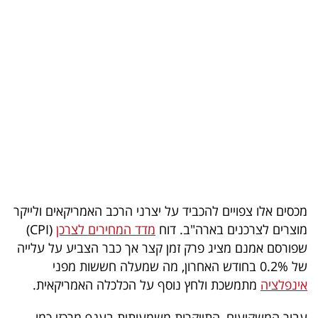
בריאות
תרבות
ופנאי
תיירות
TOP-
5
המילון
מכסים אלו צפויים להכביד על יצרני הרכב האמריקאים ולייקר
הכלכלי
מוצרים לצרכנים בארה"ב. דוח
מדד המחירים לצרכן
(CPI)
שפורסם אמנם מציג פרק זמן קצר אך כבר הצביע על עלייה
פודקאסט
של 0.2% בחודש האחרון, מה שמעלה חששות מפני
אינפלציה
מתמשכת ולחץ נוסף על הכלכלה האמריקאית.
40
UNDER
עבור המשקיעים, התייקרות משמעותית בענף מרכזי כמו