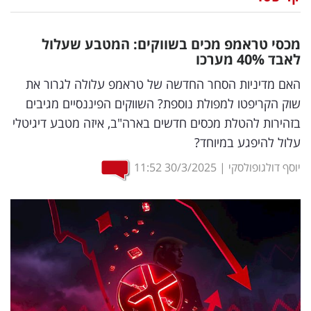
נדל"ן
מכסי טראמפ מכים בשווקים: המטבע שעלול
דיגיטל
לאבד 40
%
מערכו
וטק
האם מדיניות הסחר החדשה של טראמפ עלולה לגרור את
שוק הקריפטו למפולת נוספת? השווקים הפיננסיים מגיבים
שיווק
בזהירות להטלת מכסים חדשים בארה"ב, איזה מטבע דיגיטלי
ופרסום
עלול להיפגע במיוחד?
משפט
יוסף דולגופולסקי
|
30/3/2025
11:52
מדדים
ומחקרים
דעות
רכילות
עסקית