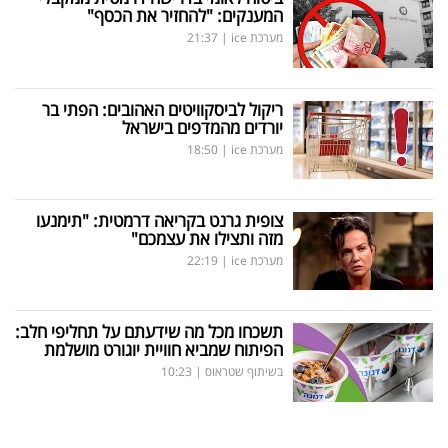
המענקים: "להחזיר את הכסף"
מערכת ice
|
21:37
ריקול לביסקוויטים האהובים: הפתי בר
יורדים מהמדפים בישראל
מערכת ice
|
18:50
צופית גרנט בקריאה דרמטית: "תימנעו
מזה ותצילו את עצמכם"
מערכת ice
|
22:19
תשכחו מכל מה שידעתם על תחליפי חלב:
הפיתוח שמביא חוויית יוגורט מושלמת
בשיתוף שטראוס
|
10:23