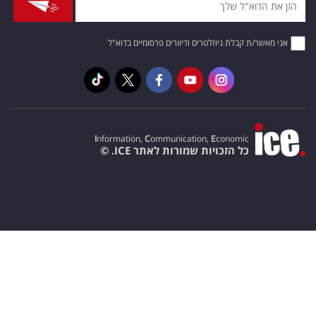
אני מאשר/ת קבלת ניוזלטרים ודיוורים פרסומיים בדוא"ל
I
nformation,
C
ommunication,
E
conomic
כל הזכויות שמורות לאתר ICE. ©