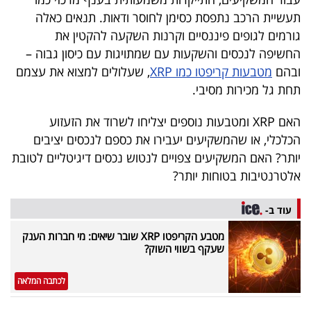
40
תעשיית הרכב נתפסת כסימן לחוסר ודאות. תנאים כאלה
גורמים לגופים פיננסיים וקרנות השקעה להקטין את
החשיפה לנכסים והשקעות עם שמתויגות עם כיסון גבוה –
שיתופי
ובהם
מטבעות קריפטו כמו XRP
, שעלולים למצוא את עצמם
פעולה
תחת גל מכירות מסיבי.
האם XRP ומטבעות נוספים יצליחו לשרוד את הזעזוע
הכלכלי, או שהמשקיעים יעבירו את כספם לנכסים יציבים
דרושים
יותר? האם המשקיעים צפויים לנטוש נכסים דיגיטליים לטובת
אלטרנטיבות בטוחות יותר?
ניוזלטרים
עוד ב-
מטבע הקריפטו XRP שובר שיאים: מי חברות הענק
מייל
שעקף בשווי השוק?
אדום
לכתבה המלאה