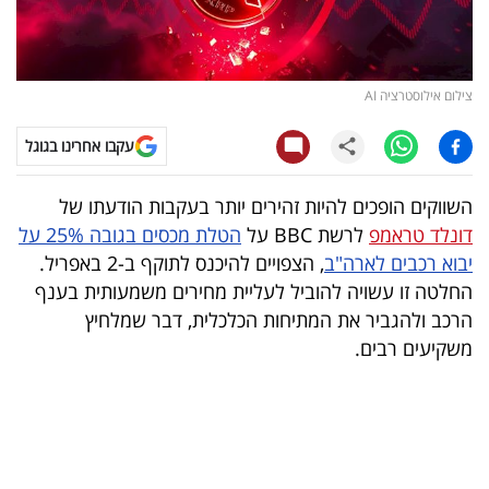
קריפטו
ויראלי
צילום אילוסטרציה AI
טלוויזיה
עקבו אחרינו בגוגל
עסקי
השווקים הופכים להיות זהירים יותר בעקבות הודעתו של
ספורט
דונלד טראמפ
לרשת BBC על
הטלת מכסים בגובה 25% על
יבוא רכבים לארה"ב
, הצפויים להיכנס לתוקף ב-2 באפריל.
קריירה
החלטה זו עשויה להוביל לעליית מחירים משמעותית בענף
ולימודים
הרכב ולהגביר את המתיחות הכלכלית, דבר שמלחיץ
משקיעים רבים.
מינויים
רייטינג
רכב