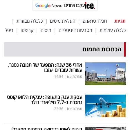
פרסמו
עקבו אחרינו
באייס
תגיות
דונלד טראמפ
|
העלאת מיסים
|
כלכלה מבוזרת
|
עקבו
כלכלה עולמית
|
מטבעות דיגיטליים
|
מיסים
|
קריפטו
|
ריפל
אחרינו:
הכתבות החמות
אחרי 36 שנה: המפעל של תנובה נסגר,
עשרות עובדים יעזבו
מערכת ice
|
14:54
עסקת ענק בתעופה: ענקית הלואו קוסט
נמכרת ב-7.7 מיליארד דולר
מערכת ice
|
22:36
ביטוח לאומי בדרישה דרמטית ממקבלי