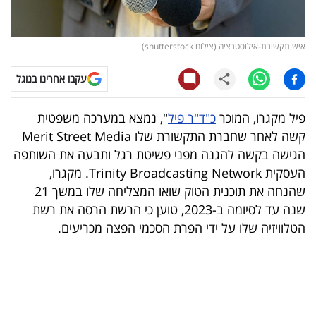
קריפטו
איש תקשורת-אילוסטרציה (צילום shutterstock)
ויראלי
עקבו אחרינו בגוגל
טלוויזיה
פיל מקגרו, המוכר
כ"ד"ר פיל
", נמצא במערכה משפטית
עסקי
קשה לאחר שחברת התקשורת שלו Merit Street Media
ספורט
הגישה בקשה להגנה מפני פשיטת רגל ותבעה את השותפה
העסקית Trinity Broadcasting Network. מקגרו,
קריירה
שהנחה את תוכנית הטוק שואו המצליחה שלו במשך 21
ולימודים
שנה עד לסיומה ב-2023, טוען כי הרשת הרסה את רשת
הטלוויזיה שלו על ידי הפרת הסכמי הפצה מכריעים.
מינויים
רייטינג
רכב