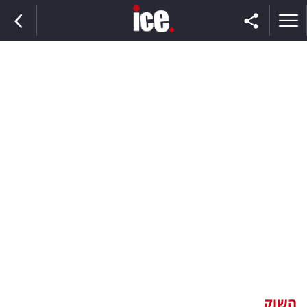
ראשי
הנבחרת
השוק
תקשורת
ומדיה
כסף
וצרכנות
השוק