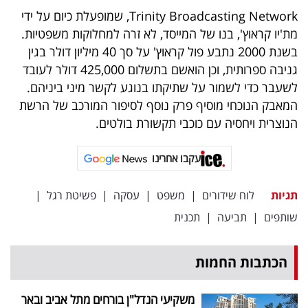
פרסמו
Trinity Broadcasting Network, שמופעלת כיום על ידי
באייס
מת'יו קראוץ', בנו של המייסד, לא זרה למחלוקות משפטיות.
בשנת 2000 נתבע פול קראוץ' על סך 40 מיליון דולר בגין
עקבו
גניבה ספרותית, וכן הואשם בתשלום 425,000 דולר לעובד
אחרינו:
לשעבר כדי לשמור על שתיקתו בנוגע לקשר מיני ביניהם.
המאבק הנוכחי מוסיף פרק נוסף לסיפור המורכב של הרשת
הנוצרית ויחסיה עם כוכבי תקשורת בולטים.
עקבו אחרינו
תגיות
לוח שידורים
|
משפט
|
עסקה
|
פשיטת רגל
|
שותפים
|
תביעה
|
תכנית
הכתבות החמות
משקיעי הנדל"ן בורחים מתל אביב ובאר