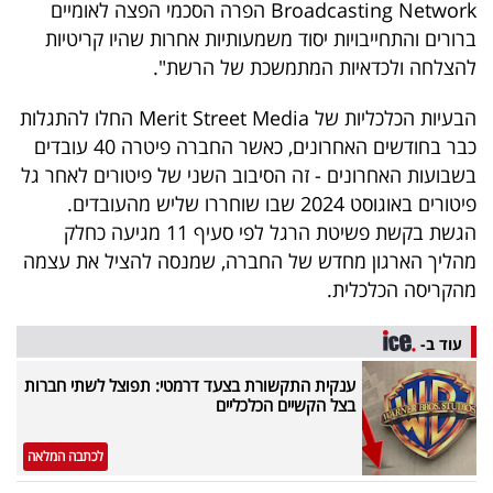
Broadcasting Network הפרה הסכמי הפצה לאומיים
40
ברורים והתחייבויות יסוד משמעותיות אחרות שהיו קריטיות
להצלחה ולכדאיות המתמשכת של הרשת".
שיתופי
הבעיות הכלכליות של Merit Street Media החלו להתגלות
פעולה
כבר בחודשים האחרונים, כאשר החברה פיטרה 40 עובדים
בשבועות האחרונים - זה הסיבוב השני של פיטורים לאחר גל
פיטורים באוגוסט 2024 שבו שוחררו שליש מהעובדים.
הגשת בקשת פשיטת הרגל לפי סעיף 11 מגיעה כחלק
דרושים
מהליך הארגון מחדש של החברה, שמנסה להציל את עצמה
מהקריסה הכלכלית.
ניוזלטרים
עוד ב-
מייל
ענקית התקשורת בצעד דרמטי: תפוצל לשתי חברות
בצל הקשיים הכלכליים
אדום
לכתבה המלאה