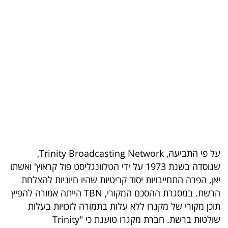
בריאות
תרבות
ופנאי
תיירות
TOP-
5
המילון
על פי התביעה, Trinity Broadcasting Network,
הכלכלי
שנוסדה בשנת 1973 על ידי הטלוונגליסט פול קראוץ' ואשתו
יאן, הפרה התחייבויות יסוד קריטיות שהיו חיוניות להצלחת
פודקאסט
הרשת. במסגרת ההסכם המקורי, TBN הייתה אמורה להפיץ
40
תוכן מקורי של מקגרו ללא עלות בתמורה לזכויות בעלות
שולטות ברשת. חברת מקגרו טוענת כי "Trinity
UNDER