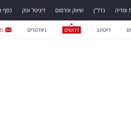
ומדיה
נדל"ן
שיווק ופרסום
דיגיטל וטק
כסף ו
ם
רייטינג
דרושים
ניוזלטרים
מי