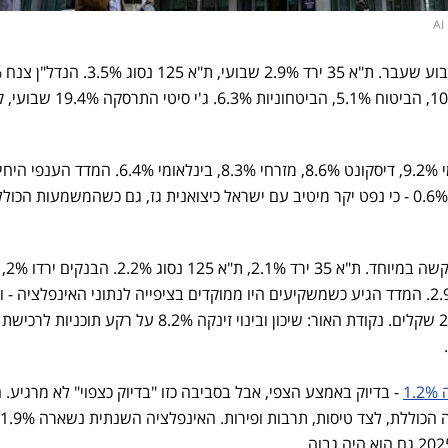
הבנקים נפלו 9.1%, הבנייה 10.3%, הביטוח 5.1%, הביטחוניות 6.3%. ג'י
בבנקים - פועלים ירד 10%, לאומי 9.2%, דיסקונט 8.6%, מזרחי 8.3%, בינלאומי 6.4%. המדד הענפי
שסיים בעלייה: נפט וגז, שהוסיף 0.6% - כי נפט יקר מיטיב עם ישראל כיצואנית גז, גם כשהמשמעות הכו
ביום שישי עצ
2%, הביטוח 2.7%, הקלינטק 2.9%. המדד הגיע כשמשקיעים היו ממוקדים בציפייה לנתוני האינפלציה 
פרסומם הדולר עלה 0.7% ל-2.92 שקלים. נקודת האור: שיכון ובינוי זינקה 8.2% על רקע תוכ
1
- בדיוק באמצע הצפי, אבל בסביבה כזו "בדיוק כצפוי" לא מרגיע. 