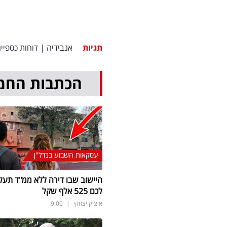
תגיות
אנבידיה
|
דוחות כספיי
הכתבות החמ
עסקאות השבוע בנדל"ן
היישוב שבו דירה ללא ממ"ד תעל
לכם 525 אלף שקל
איציק יצחקי
|
9:00