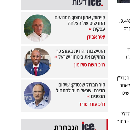
דעות
קיימות, אמון וחוסן: המנועים
שבוע קשה עבר על הבורסה בשבוע שעבר. ת"א 35 ירד 2.9% שבועי, ת"א 125 נסוג 3.5%. הנדל"ן צנח 9.4%,
החדשים של הצלחה
 סיטי התרסקה 19.4% שבועי, קרסו
עסקית
יאיר אבידן
 היחיד
התיישבות יהודית בעזה: כך
ללת
מחזקים את ביטחון ישראל
ח"כ משה סולומון
מו התמונה הייתה קשה במיוחד. ת"א 35 ירד 2.1%, ת"א 125 נסוג 2.2%. הבנקים ירדו 2%, הנדל"ן
קיר הברזל שנסדק: שיקום
- ולאחר
מדינת ישראל חייב להתחיל
ניות לרכישת שיכון
מבפנים
ח"כ עודד פורר
הדלק
לבדו תרם כמעט מחצית מהעלייה הכוללת, לצד טיסות, תרבות ופירות. האינפלציה השנתית נשארה 1.9% - בתוך
הנבחרת