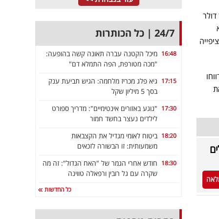
 ציפיות להכנסות של 79.17 מיליארד דולר
24/7 | כל הכותרות
יפייה
מיכל הקטנה עברה תאונה קשה בהופעה:
16:48
"מכה מטורפת, הפה התמלא דם"
וחו
גיא פלג מכריז מלחמה: הגיש תביעת ענק
17:15
את
בסך 5 מיליון שקל
"נוגע באזורים אינטימיים": מדריך ספורט
17:30
לילדים נעצר בחשד חמור
ביטוח לאומי מגדיל את הקצבאות
18:20
משמעותית: זו הבשורה לזכאים
ים
חודש אחרי הגמר של "האח הגדול": זה מה
18:30
שקרה עם גל רובין ורפאלה טווינה
לאה
כל החדשות