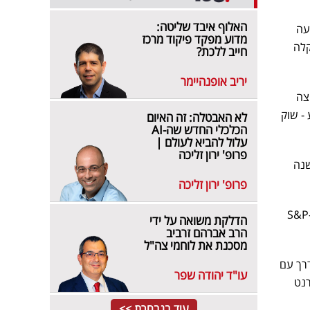
האלוף איבד שליטה:
ודשי פי ארבעה
מדוע מפקד פיקוד מרכז
קלה
חייב ללכת?
יריב אופנהיימר
צה
- שוק
לא האבטלה: זה האיום
הכלכלי החדש שה-AI
עלול להביא לעולם |
פרופ' ירון זליכה
ת על רקע שני גורמים. הראשון - אגרות החוב. תשואת האג"ח ל-30 שנה
פרופ' ירון זליכה
ירד 1.5%, ה-S&P
הדלקת משואה על ידי
הרב אברהם זרביב
מסכנת את לוחמי צה"ל
דרך עם
עו"ד יהודה שפר
 לגבי איראן", שי נשמע מאופק יותר. הנפט עלה 2%, ברנט
עוד בנבחרת >>