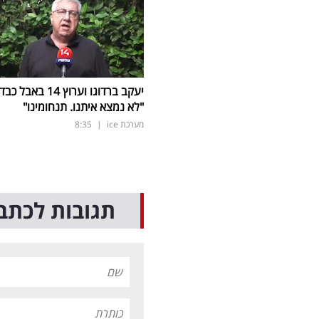
יעקב ברדוגו וערוץ 14 באבל כב
"לא נמצא איתנו. תנחומינו"
מערכת ice
|
8:35
תגובות לכתב