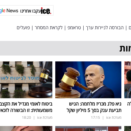
עקבו אחרינו
ם
|
הבורסה לניירות ערך
|
טראמפ
|
לקראת המסחר
|
פועלים
ות
ה
גיא פלג מכריז מלחמה: הגיש
ביטוח לאומי מגדיל את הקצב
תביעת ענק בסך 5 מיליון שקל
משמעותית: זו הבשורה לזכאי
מערכת ice
|
17:15
מערכת ice
|
18:20