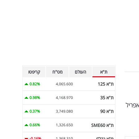
ת"א
העולם
מט"ח
קריפטו
ת"א 125
0.82%
4,065.600
ת"א 35
0.98%
4,168.970
 האינפלציה של אפריל
ת"א 90
0.37%
3,749.080
ת"א SME60
0.66%
1,326.650
ת"א נדל"ן
-0.16%
1,368.310