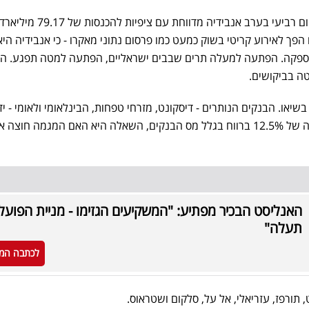
השבוע - שני מוקדים מרכזיים. ביום רביעי בערב אנבידיה מדווחת עם
מניה. הדוח הפך לאירוע קריטי בשוק כמעט כמו פרסום נתוני מאקרו - כי אנבידיה היא
שרשרת האספקה. הפתעה למעלה תרים שבבים ישראליים, הפתעה למטה תפגע. הצ
ה בביקושים.
יאו. הבנקים הנותרים - דיסקונט, מזרחי טפחות, הבינלאומי ולאומי - ידו
כולם. אחרי שפועלים הציגה ירידה של 12.5% ברווח בגלל מס הבנקים, השאלה היא האם המגמה חוצה 
האנליסט הבכיר מפתיע: "המשקיעים הגזימו - מניית הפועל
תעלה"
לכתבה המ
 תורפז, עזריאלי, אל על, סלקום ושטראוס.