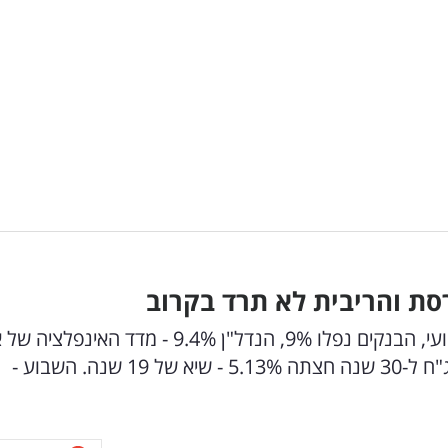
ת והריבית לא תרד בקרוב
השבוע שעבר נסגר באדום: ת"א 35 ירד 2.9% שבועי, הבנקים נפלו 9%, הנדל"ן 9.4% - מדד
הרחיק את הורדת הריבית. בוול סטריט תשואת האג"ח ל-30 שנה חצתה 5.13% - שיא של 19 שנה. השבוע -