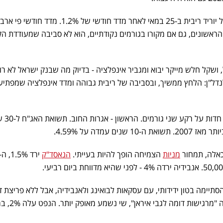
אבל קשה לראות כיצד בנק ישראל יוריד ריבית ב-25 במאי לאחר מדד חודשי של 1.2%. מדד ח
אשונים, גם אם מקורו בגורמים נקודתיים, הוא לא סביבה שמעודדת ה
שקל חלש מייקר יבוא ומגביר אינפלציה - בדיוק מה שבנק ישראל לא רו
ל"ן: הלחץ ממשיך, ובסביבה של ריבית גבוהה ומדד אינפלציה שמפתיע 
ביום שישי היו ירידות חדו
כאלה, תמחור
מניות
הצמיחה הופך להיות בעייתי.
הנאסד"ק
תיימה בטון ידידותי, עם עסקאות לבואינג ולאנבידיה, אבל ללא פריצת 
איראן. טראמפ אמר שסין ואמריקה "מרגישות דומה