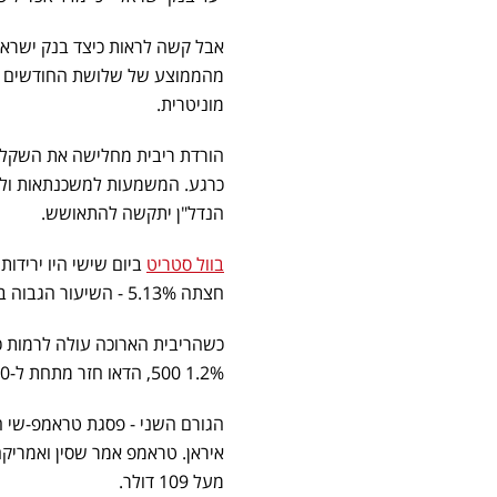
מהממוצע של שלושת החודשים הר
מוניטרית.
הורדת ריבית מחלישה את השקל, ו
כרגע. המשמעות למשכנתאות ולנד
הנדל"ן יתקשה להתאושש.
בוול סטריט
חצתה 5.13% - השיעור הגבוה ביותר מאז 2007. תשואת ה-10 שנים עמדה על 4.59%.
כשהריבית הארוכה עולה לרמות 
500 1.2%, הדאו חזר מתחת ל-50,000. אנבידיה ירדה 4% - לפני שהיא מדווחת ביום רביעי.
הגורם השני - פסגת טראמפ-שי הס
מעל 109 דולר.