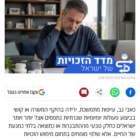
נדל"ן
דיגיטל
וטק
שיווק
ופרסום
משפט
צילום באדיבות לבנת פורן
מדדים
עקבו אחרינו בגוגל
ומחקרים
כאבי גב, עייפות מתמשכת, ירידה בהיקף המשרה או קושי
דעות
בביצוע פעולות יומיומיות שגרתיות נתפסים אצל יותר ויותר
ישראלים כחלק טבעי מההתבגרות או כתוצאה בלתי נמנעת
רכילות
של החיים. אלא שלפי מומחים בתחום מימוש הזכויות
עסקית