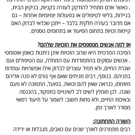
פרסמו
.
כאשר אדם מתחיל להזדקק לעזרה בקניות, בניקיון הבית,
באייס
בניידות, בליווי לטיפולים או בפעולות יומיומיות אחרות – גם
אם מדובר בעזרה חלקית בלבד – ייתכן שכדאי לבדוק האם
עקבו
קיימות זכויות בתחום הסיעוד או בתחומים נוספים
.
אחרינו:
אז למה אנשים מפספסים את הזכויות שלהם
?
הסיבה המרכזית היא שרוב הזכויות אינן ניתנות באופן אוטומטי
.
אנשים עסוקים בהתמודדות עם המחלה, עם הטיפולים ועם
שגרת החיים, ולא תמיד עוצרים לבדוק אילו אפשרויות עומדות
בפניהם. בנוסף, רבים מניחים שאם אף גורם לא פנה אליהם
מיוזמתו, כנראה שאין להם זכאות. בפועל, התמונה לא פעם
שונה. לכן מומלץ לשים לב לשינויים בתפקוד, בהכנסה
ובאיכות החיים, ולא פחות חשוב: לשמור על תיעוד רפואי
מסודר לאורך זמן.
השורה התחתונה:
רבים מתמרנים לאורך שנים עם כאבים, מגבלות או ירידה