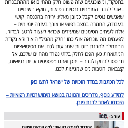
בתפקוד, ומשוכנעים שזה פשוט חלק מהחיים או מההתבגרות
.
אבל לדברי המומחים בזכויות רפואיות, דווקא השינויים
שאנשים נוטים לקבל כמובן מאליו: ירידה בהכנסה, קושי
בעבודה, החמרה במצב רפואי או צורך בעזרה יומיומית –
אלה לעיתים הסימנים שמעידים שכדאי לעצור לרגע ולבדוק
.
לפעמים מה שנראה אולי כמו "חלק מהגיל" הוא דווקא נקודת
ההתחלה להבנת הזכויות שמגיעות לכם
.
אם הסיטואציות
המתוארות כאן הפכו לחלק בלתי נפרד מהחיים שלכם, אל
תהססו לבדוק ולברר – ייתכן ואתם מפספסים זכויות רפואיות,
קצבאות והטבות מס שמגיעות לכם.
לכל הכתבות במדד הזכויות של ישראל לחצו כאן
למידע נוסף, מדריכים והכוונה בנושא מימוש זכויות רפואיות –
היכנסו לאתר לבנת פורן
.
עוד ב-
המדריך לוועדה רפואית: למה אנשים יוצאים