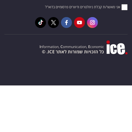
אני מאשר/ת קבלת ניוזלטרים ודיוורים פרסומיים בדוא"ל
I
nformation,
C
ommunication,
E
conomic
כל הזכויות שמורות לאתר ICE. ©