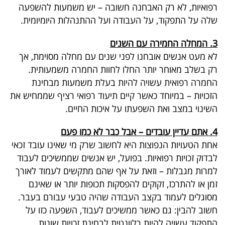
רפואיות, לא רק האבחנה חשובה – יש משמעות להשפעה
בריאות
שלה על התפקוד, על העבודה ועל ההתנהלות היומיומית
.
תרבות
3. המחלה החמירה עם השנים
ופנאי
לא מעט אנשים אובחנו לפני שנים עם מחלה מסוימת, אך
רק בשלב מאוחר יותר החלו לחוות החמרה משמעותית
.
תיירות
החמרה רפואית עשויה להיות בעלת משמעות מבחינת
הזכויות – במיוחד כאשר קיים תיעוד רפואי רציף שממחיש את
TOP-
השינוי במצב ואת השפעתו על איכות החיים
.
5
4. אתם עדיין עובדים – אבל כבר לא כמו פעם
המילון
אחת הטעויות הנפוצות היא לחשוב שרק מי שאינו עובד זכאי
הכלכלי
לבדוק זכויות רפואיות
.
בפועל, יש אנשים שממשיכים לעבוד
למרות מגבלות – וזאת על אף שהם מתקשים לעמוד לאורך
פודקאסט
זמן או להתרכז, זקוקים להפסקות תכופות יותר או שאינם
מסוגלים לעמוד בקצב העבודה שהיה טבעי עבורם בעבר
.
40
חשוב להבין: גם כאשר ממשיכים לעבוד, השפעה כזו על
UNDER
התפקוד עשויה להיות רלוונטית לבחינת זכויות שונות
.