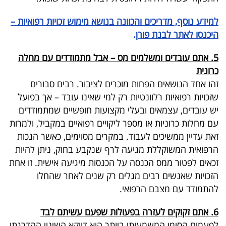
40
למידע נוסף, מדריכים והכוונה בנושא מימוש זכויות רפואיות –
היכנסו לאתר לבנת פורן
.
שיתופי
5. אתם עובדים ומשלמים מס – אבל מתמודדים עם מחלה
פעולה
כרונית
זהו אחד הנושאים הפחות מוכרים לציבור
.
רבים סבורים
שזכויות רפואיות רלוונטיות רק למי שאינו עובד – אך בפועל
יש עובדים, עצמאים ובעלי מקצועות חופשיים שמתמודדים
דרושים
עם מחלות כרוניות או מספר ליקויים רפואיים במקביל, ולמרות
ניוזלטרים
זאת עדיין ממשיכים לעבוד
.
במקרים מסוימים, כאשר הנכות
הרפואית המשוקללת מגיעה לרף שנקבע בחוק, ניתן להיות
זכאים לפטור ממס הכנסה על הכנסות מיגיעה אישית
.
זו אחת
מייל
הזכויות שאנשים רבים מגלים רק שנים לאחר שהחלו
להתמודד עם מצבם הרפואי.
אדום
6. אתם זקוקים לעזרה בפעולות שפעם עשיתם לבד
לפעמים הסימן המשמעותי ביותר הוא דווקא השינוי ההדרגתי