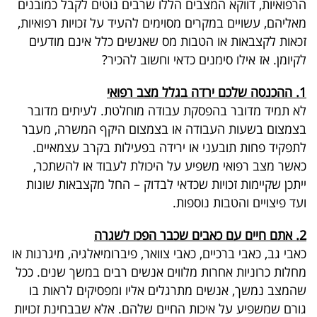
הרפואיות, דווקא המצבים הללו שרבים נוטים לקבל כמובנים
מאליהם, עשויים במקרים מסוימים להעיד על זכויות רפואיות,
קריפטו
זכאות לקצבאות או הטבות מס שאנשים כלל אינם מודעים
לקיומן
.
אז אילו סימנים כדאי וחשוב להכיר?
ויראלי
1. ההכנסה שלכם ירדה בגלל מצב רפואי
טלוויזיה
לא תמיד מדובר בהפסקת עבודה מוחלטת. לעיתים מדובר
עסקי
בצמצום בשעות העבודה או בצמצום היקף המשרה, מעבר
לתפקיד פחות תובעני או ירידה בפעילות בקרב עצמאיים
.
ספורט
כאשר מצב רפואי משפיע על היכולת לעבוד או להשתכר,
קריירה
ייתכן שקיימות זכויות שכדאי לבדוק – החל מקצבאות שונות
ועד פיצויים והטבות נוספות
.
ולימודים
2. אתם חיים עם כאבים שכבר הפכו לשגרה
מינויים
כאבי גב, כאבי ברכיים, כאבי צוואר, פיברומיאלגיה, מיגרנות או
רייטינג
מחלות כרוניות אחרות מלווים אנשים רבים במשך שנים
.
ככל
שהמצב נמשך, אנשים מתרגלים אליו ומפסיקים לראות בו
רכב
גורם שמשפיע על איכות החיים שלהם. אלא שבבחינת זכויות