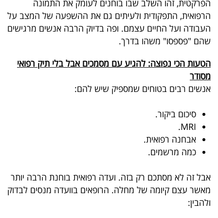
הפרקטית, זהו השלב שבו בוחנים לעומק את התמונה
הרפואית, התפקודית ולעיתים גם את ההשפעה של המצב על
קריפטו
העבודה ועל החיים עצמם. ופה בדיוק הרבה אנשים מרגישים
שהם "פספסו" משהו בדרך
.
ויראלי
הטעות הכי נפוצה: להגיע עם מסמכים אבל בלי תיק רפואי
טלוויזיה
מסודר
עסקי
אנשים רבים בטוחים שמספיק שיש להם
:
ספורט
סיכום ביקור.
קריירה
.
MRI
אבחנה רפואית.
ולימודים
כמה מרשמים.
מינויים
אבל זה לא מסתכם רק בזה. ועדה רפואית בוחנת הרבה יותר
רייטינג
מאשר עצם קיומה של מחלה. הרופאים בוועדה מנסים לבדוק
ולהבין
:
רכב