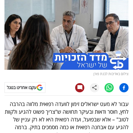
נדל"ן
דיגיטל
וטק
שיווק
ופרסום
משפט
צילום באדיבות לבנת פורן
מדדים
עקבו אחרינו בגוגל
ומחקרים
עבור לא מעט ישראלים זימון לוועדה רפואית מלווה בהרבה
דעות
לחץ, חוסר ודאות ובעיקר תחושה ש"צריך פשוט להגיע ולקוות
לטוב" – אלא שבפועל, ועדה רפואית היא לא רק עניין של
רכילות
להגיע עם אבחנה רפואית או כמה מסמכים בתיק. ברמה
עסקית