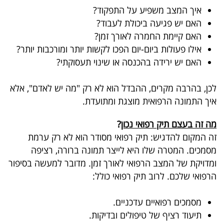
איך המצב משפיע על התפקוד?
בריאות
האם יש פגיעה ביכולת לעבוד?
האם קיימת החמרה לאורך זמן?
תרבות
אילו פעולות ביום-יום הפכו לקשות יותר ומורכבות יותר?
ופנאי
האם יש ירידה בהכנסה או שינוי תעסוקתי?
תיירות
לכן, בהרבה מקרים, ההבדל הוא לא רק "מה יש לאדם", אלא
TOP-
איך התמונה הרפואית מוצגת ומתועדת.
5
מה זה בעצם תיק רפואי נכון
?
זה המקום להדגיש: תיק רפואי מסודר הוא לא רק ערמת
המילון
מסמכים
.
המטרה שלו היא לייצר תמונה ברורה, רציפה
הכלכלי
ומדויקת של המצב הרפואי לאורך זמן
.
מדובר למעשה בסיפור
הרפואי שלכם. לרוב תיק רפואי כולל
:
פודקאסט
מסמכים רפואיים עדכניים.
40
תיעוד רציף של טיפולים ובדיקות.
UNDER