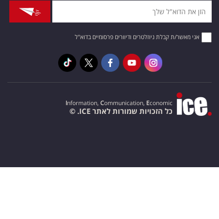
אני מאשר/ת קבלת ניוזלטרים ודיוורים פרסומיים בדוא"ל
I
nformation,
C
ommunication,
E
conomic
כל הזכויות שמורות לאתר ICE. ©