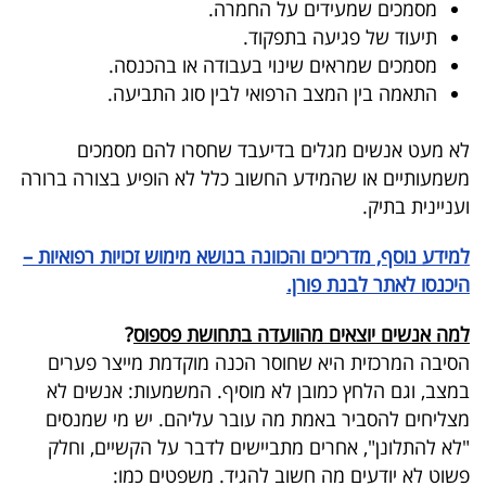
מסמכים שמעידים על החמרה.
40
תיעוד של פגיעה בתפקוד.
מסמכים שמראים שינוי בעבודה או בהכנסה.
התאמה בין המצב הרפואי לבין סוג התביעה.
שיתופי
פעולה
לא מעט אנשים מגלים בדיעבד שחסרו להם מסמכים
משמעותיים או שהמידע החשוב כלל לא הופיע בצורה ברורה
ועניינית בתיק
.
דרושים
למידע נוסף, מדריכים והכוונה בנושא מימוש זכויות רפואיות –
היכנסו לאתר לבנת פורן.
ניוזלטרים
למה אנשים יוצאים מהוועדה בתחושת פספוס
?
הסיבה המרכזית היא שחוסר הכנה מוקדמת מייצר פערים
מייל
במצב, וגם הלחץ כמובן לא מוסיף. המשמעות: אנשים לא
אדום
מצליחים להסביר באמת מה עובר עליהם
.
יש מי שמנסים
"לא להתלונן", אחרים מתביישים לדבר על הקשיים, וחלק
פשוט לא יודעים מה חשוב להגיד. משפטים כמו
: