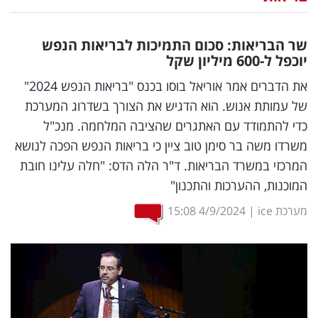
נדל"ן
שר הבריאות: סכום התמיכות לבריאות הנפש
דיגיטל
יוכפל ל-600 מיליון שקל
וטק
את הדברים אמר אוריאל בוסו בכנס "בריאות הנפש 2024"
של עמותת אנוש. הוא הדגיש את הצורך בשדרוג המערכת
שיווק
כדי להתמודד עם האתגרים שהציבה המלחמה. מנכ"ל
ופרסום
משרדו משה בר סימן טוב ציין כי בריאות הנפש הפכה לנושא
המרכזי במשרד הבריאות. ד"ר הלה הדס: "חלה עלינו חובת
משפט
המוכנות, ההערכות והתכנון"
מדדים
מערכת ice
|
4/9/2024
15:08
ומחקרים
דעות
רכילות
עסקית