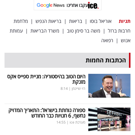
עקבו אחרינו
תגיות
אוריאל בוסו
|
בריאות
|
בריאות הנפש
|
מלחמת
חרבות ברזל
|
משה בר סימן טוב
|
משרד הבריאות
|
עמותת
אנוש
|
רפואה
הכתבות החמות
היום הטוב בהיסטוריה: מניית ספייס אקס
מזנקת
רוי שיינמן
|
8:14
ספורה נוחתת בישראל: התאריך המדויק
נחשף, 6 חנויות כבר החודש
מערכת ice
|
14:55