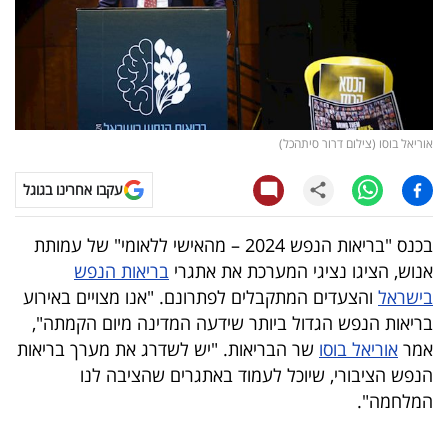
קריפטו
ויראלי
טלוויזיה
אוריאל בוסו (צילום דרור סיתהכל)
עסקי
עקבו אחרינו בגוגל
ספורט
בכנס "בריאות הנפש 2024 – מהאישי ללאומי" של עמותת
קריירה
אנוש, הציגו נציגי המערכת את אתגרי
בריאות הנפש
ולימודים
בישראל
והצעדים המתקבלים לפתרונם. "אנו מצויים באירוע
בריאות הנפש הגדול ביותר שידעה המדינה מיום הקמתה",
מינויים
אמר
אוריאל בוסו
שר הבריאות. "יש לשדרג את מערך בריאות
הנפש הציבורי, שיוכל לעמוד באתגרים שהציבה לנו
רייטינג
המלחמה".
רכב