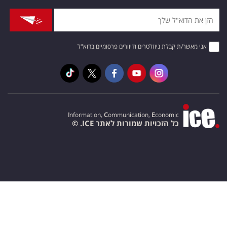
אני מאשר/ת קבלת ניוזלטרים ודיוורים פרסומיים בדוא"ל
I
nformation,
C
ommunication,
E
conomic
כל הזכויות שמורות לאתר ICE. ©