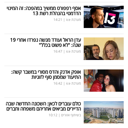
אסף רפפורט ממשיך במהפכה: זה המינוי
הדרמטי בהנהלת רשת 13
מערכת ice
|
14:21
עדן הראל ועודד מנשה נפרדו אחרי 19
שנה: "לא פשוט בכלל"
מערכת ice
|
16:47
אופק אדנק והדס מסורי במשבר קשה:
התיעוד שמסמן סוף לזוגיות
מערכת ice
|
16:42
כולם עוברים לכאן: השכונה החדשה שבה
הדיירים מביאים אחריהם משפחה וחברים
בשיתוף אזורים
|
10:12