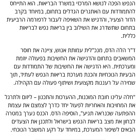
פרסמו
הנפש הפכה לנושא המרכזי במשרד הבריאות. הוא התייחס
להתמודדות עם האתגרים הגדלים בתחום, במיוחד בקרב
באייס
הדור הצעיר, והדגיש את השאיפה לעבור לרפורמה הרביעית
בתחום שתשדרג את השילוב בין בריאות נפש לבריאות
עקבו
כללית.
אחרינו:
ד"ר הלה הדס, מנכ"לית עמותת אנוש, ציינה את חוסר
המשאבים בתחום והדגישה את החשיבות בפעולה יוזמת
ומערכתית. היא הדגישה את החשיבות של התמודדות עם
הבעיות הנוכחיות והכנת מערכת בריאות הנפש לעתיד, תוך
שמירה על רעננות מקצועית ושיתוף פעולה עם הקהילה.
"חלה עלינו חובת המוכנות, ההערכות והתכנון – ליזום ולתרגל
את המחויבות והאחריות לפעול יחד כדרך לצמצם את עצמת
ההפתעה שכנראה תגיע", הוסיפה הדס. הכנס נערך במטרה
לבחון את מצב בריאות הנפש בישראל ולתכנן את הצעדים
הבאים לשיפור המערכת, במיוחד על רקע המשבר הנוכחי.