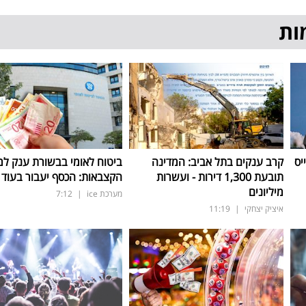
ות
יס
קרב ענקים בתל אביב: המדינה
ביטוח לאומי בבשורת ענק למ
תובעת 1,300 דירות - ועשרות
הקצבאות: הכסף יעבור בעוד 3 ימים
מיליונים
מערכת ice
|
7:12
איציק יצחקי
|
11:19