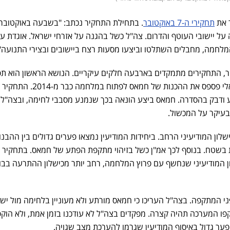
ר את
תחקירי ה-7 באוקטובר
. בתחילת התחקיר נכתב: "בשבעה באוקטובר,
יישובי העוטף והדרום. צה"ל כשל בהגנה על אזרחי ישראל. אוגדת ע
חמה, מחבלים השתלטו וביצעו מסעות רצח ביישובים ובצירי התנועה"
ר, התחקירים מתמקדים בארבעה חלקים עיקריים. הנושא הראשון הוא ת
הקונספציה, איך המודיעין הישראלי פספס את ההכנות של חמאס לפתוח 
ע ודבק בהסדרה. חמאס ביצע הונאה בכך שנמנע מסבבי לחימה, ובצה"ל
 בעיקר על המכשול.
ון המודיעיני הרחב. ביחידות המודיעין נמצאו פערים גדולים בין ההבנו
ת בשטח. בנוסף לכך אמ"ן כשל בזיהוי מתקפת הפתע של חמאס. בתחקיר
ן המודיעיני שנחשף עם פרוץ המלחמה, רחב יותר מכישלון ההתרעה בבו
 המתקפה. בצה"ל העריכו כי חמאס מורתע ולא מעוניין בלחימה מול ישר
פו המערכה תהיה קצרה. מפקדים בצה"ל לא עודכנו בזמן אמת, ולא הוקפ
 פער גדול באיסוף המודיעין שגרמו להערכת מצב שגויה.