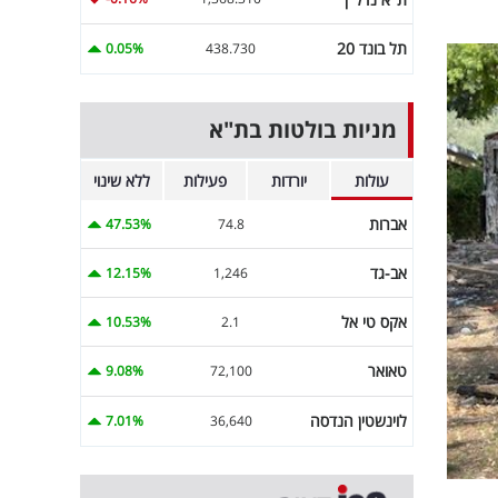
תל בונד 20
0.05%
438.730
מניות בולטות בת"א
עולות
יורדות
פעילות
ללא שינוי
אברות
47.53%
74.8
אב-גד
12.15%
1,246
אקס טי אל
10.53%
2.1
טאואר
9.08%
72,100
לוינשטין הנדסה
7.01%
36,640