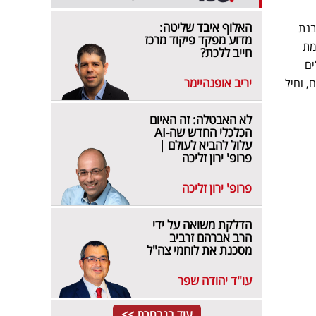
האלוף איבד שליטה:
בנת
מדוע מפקד פיקוד מרכז
מת
חייב ללכת?
 הכוחות, כשהערכה היא ש-767 חיילים
יריב אופנהיימר
ם, וחיל
לא האבטלה: זה האיום
הכלכלי החדש שה-AI
עלול להביא לעולם |
פרופ' ירון זליכה
פרופ' ירון זליכה
הדלקת משואה על ידי
הרב אברהם זרביב
מסכנת את לוחמי צה"ל
עו"ד יהודה שפר
עוד בנבחרת >>