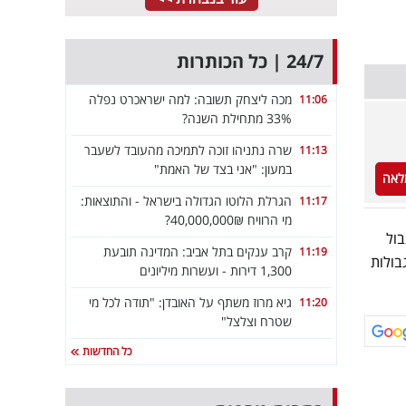
24/7 | כל הכותרות
מכה ליצחק תשובה: למה ישראכרט נפלה
11:06
33% מתחילת השנה?
שרה נתניהו זוכה לתמיכה מהעובד לשעבר
11:13
במעון: "אני בצד של האמת"
לאה
הגרלת הלוטו הגדולה בישראל - והתוצאות:
11:17
מי הרוויח 40,000,000₪?
 לגבול
קרב ענקים בתל אביב: המדינה תובעת
11:19
בולות
1,300 דירות - ועשרות מיליונים
גיא מרוז משתף על האובדן: "תודה לכל מי
11:20
שטרח וצלצל"
כל החדשות