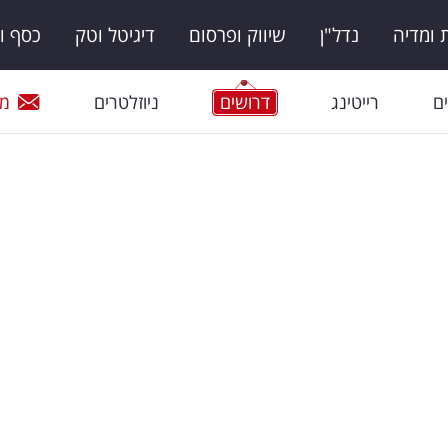
ומדיה
נדל"ן
שיווק ופרסום
דיגיטל וטק
כסף ו
ם
רייטינג
דרושים
ניוזלטרים
מי