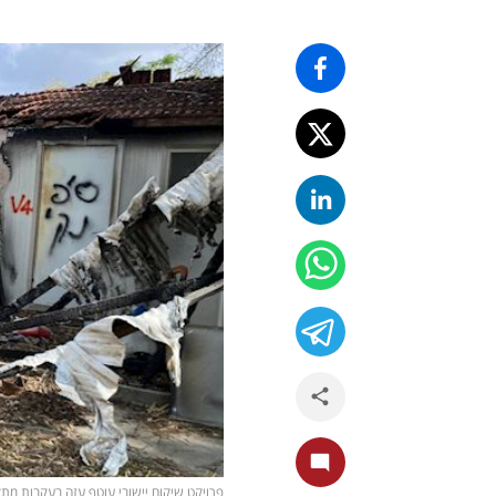
פרויקט שיקום יישובי עוטף עזה בעקבות מתקפת ה-7 באוקטובר (צילום קבוצת ט