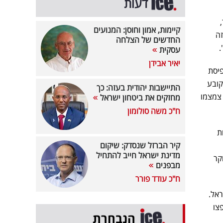
דעות
קיימות, אמון וחוסן: המנועים
זה
החדשים של הצלחה
.
עסקית
יאיר אבידן
פיסת
במלחמה כבר מ-2014. התחקיר קובע
התיישבות יהודית בעזה: כך
 צמצמו
מחזקים את ביטחון ישראל
ח"כ משה סולומון
ת
קיר הברזל שנסדק: שיקום
מדינת ישראל חייב להתחיל
קר
מבפנים
ח"כ עודד פורר
אל.
צו
הנבחרת