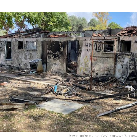
לאור כראדי)