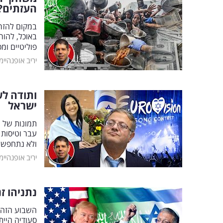
העזתים?
במקום להזרי
באוכל, להו
פוליטיים ומ
יריב אופנהיימ
ותודה לש
ישראל
תמונות של ר
עבר וטיסות ש
ולא נתחפש ל
יריב אופנהיימ
נתניהו ז
השבוע הזה י
סעודיה היית