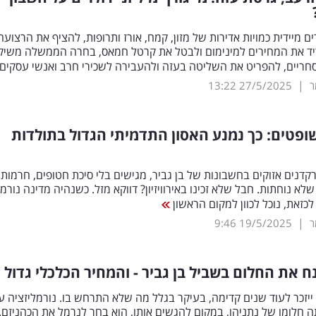
ם מיידית כמויות אדירות של מזון, קמח, אורז ותרופות, להציף את הרצועה
ריד את המחירים למינימום ולבטל את קרטל חמאס, בחרה הממשלה משיק
סחריים, להפריט את השליטה בעזה ולהעבירה לשכירי חרב ואנשי עסקים
|
ר
27/5/2025
13:22
ופטים: כך נמנע האסון התדמיתי הגדול בתולדות
קדנים אזוקים בחשבונות של בן גביר, מגישים בלי סיכת חטופים, חרמות 
לא נוחתות. חבל שלא זכינו באירוויזיון? דווקא מזל. כשנהיה מדינה נורמ
כזאת, נוכל לכוון למקום הראשון
|
ר
19/5/2025
9:46
נח את החלום בשביל בן גביר - והמחיר הכלכלי גדול
יזכר לעוד שנים קדימה, בעיקר בגלל מה שלא התרחש בו. נורמליזציה ע
ה חלומו של נתניהו, במקום להגשים אותו, הוא בחר לנרמל את הכהניזם. 