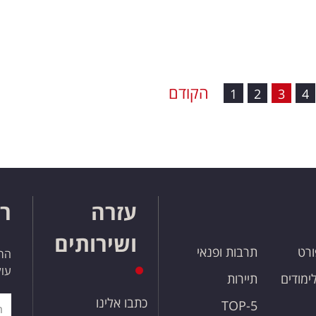
הקודם
1
2
3
4
עזרה
רו
ושירותים
ורט
תרבות ופנאי
הרש
עול
לימודים
תיירות
כתבו אלינו
TOP-5