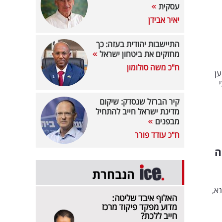
עסקית
יאיר אבידן
התיישבות יהודית בעזה: כך
מחזקים את ביטחון ישראל
ח"כ משה סולומון
ען
קיר הברזל שנסדק: שיקום
מדינת ישראל חייב להתחיל
מבפנים
ח"כ עודד פורר
ה
הנבחרת
א,
האלוף איבד שליטה:
מדוע מפקד פיקוד מרכז
חייב ללכת?