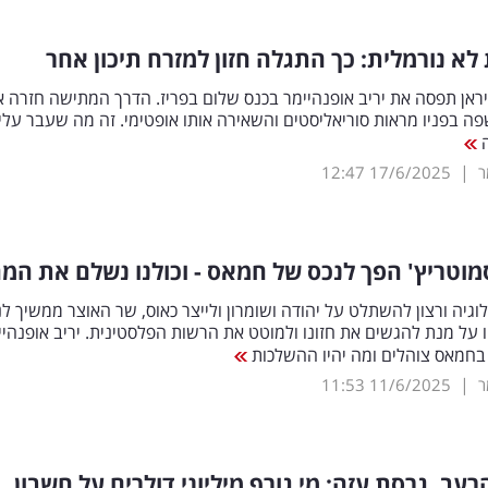
 לא נורמלית: כך התגלה חזון למזרח תיכון אחר
אן תפסה את יריב אופנהיימר בכנס שלום בפריז. הדרך המתישה חזרה 
פה בפניו מראות סוריאליסטים והשאירה אותו אופטימי. זה מה שעבר עליו
ה
|
ר
17/6/2025
12:47
וטריץ' הפך לנכס של חמאס - וכולנו נשלם את המח
לוגיה ורצון להשתלט על יהודה ושומרון ולייצר כאוס, שר האוצר ממשיך ל
ו על מנת להגשים את חזונו ולמוטט את הרשות הפלסטינית. יריב אופנהיי
בחמאס צוהלים ומה יהיו ההשלכות
|
ר
11/6/2025
11:53
עב, גרסת עזה: מי גורף מיליוני דולרים על חשבון