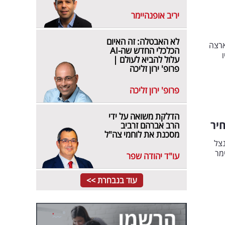
יריב אופנהיימר
לא האבטלה: זה האיום
ארצה
הכלכלי החדש שה-AI
עלול להביא לעולם |
פרופ' ירון זליכה
פרופ' ירון זליכה
הדלקת משואה על ידי
יר
הרב אברהם זרביב
מסכנת את לוחמי צה"ל
נצל
מר
עו"ד יהודה שפר
עוד בנבחרת >>