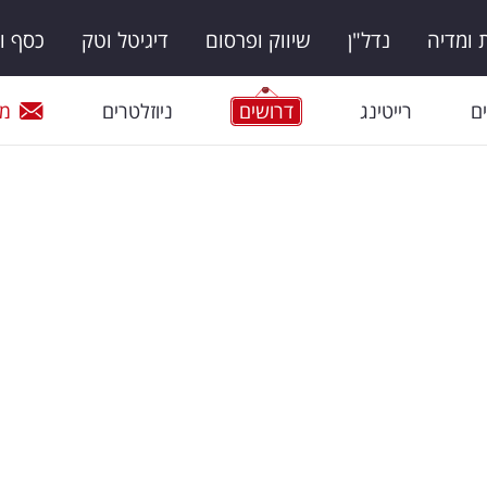
ומדיה
נדל"ן
שיווק ופרסום
דיגיטל וטק
כסף ו
ם
רייטינג
דרושים
ניוזלטרים
מי