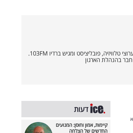
מקדם מאבקים ציבוריים ופוליטיים בכלי התקשורת, פאנליסט מוכר בערוצי טלוויזיה, פובליציסט ומגיש ברדיו 103FM.
 חבר בהנהלת הארגון
דעות
א
קיימות, אמון וחוסן: המנועים
החדשים של הצלחה