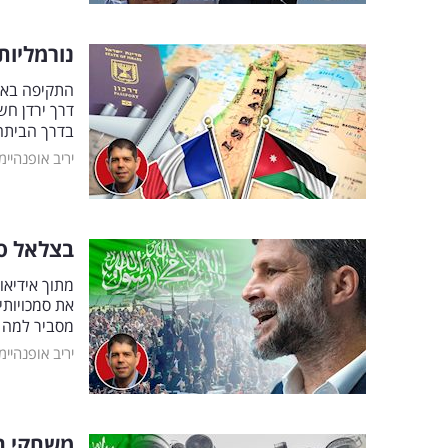
נורמליות
התקיפה באיר
דרך ירדן חש
בדרך הבית
יריב אופנהיימ
בצלאל סמ
מתוך אידיאו
את סמכויותי
מסביר למה 
יריב אופנהיימ
משחקי הר