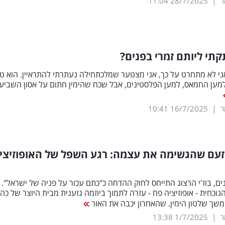
|
ר
28/7/2025
11:04
קתי ליותם זמרי בפנים?
אני לא מתחרט על כך, אני מצטער שמלכתחילה נעתרתי להתראיין. הוא ט
מען החמאס, למען הפלסטינים, אבל שכח שהימין חתום על אסון השביעי
|
ר
16/7/2025
10:41
זעם שהגשימה את עצמה: רגע השפל של האופוזיצי
ם, בוז'י הרצוג התייחס לחוק ההדחה כ"כתם עכור על פניה של ישראל".
הנוכחית - אופוזיציה פח - עזרה לתמוך ביוזמה גזענית מבית היוצר של כהנ
שך שלטון הימין. שהאחרון יכבה את האור
|
ר
1/7/2025
13:38