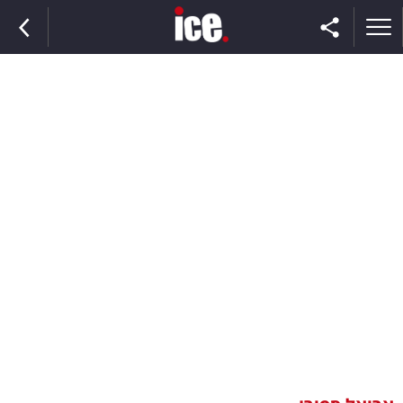
ראשי
הנבחרת
השוק
תקשורת
ומדיה
כסף
וצרכנות