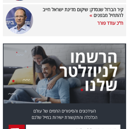
קיר הברזל שנסדק: שיקום מדינת ישראל חייב
קריפטו
להתחיל מבפנים
ח"כ עודד פורר
ויראלי
טלוויזיה
עסקי
ספורט
קריירה
ולימודים
מינויים
רייטינג
העידכונים והסיפורים החמים של עולם
הכלכלה והתקשורת ישירות במייל שלכם
רכב