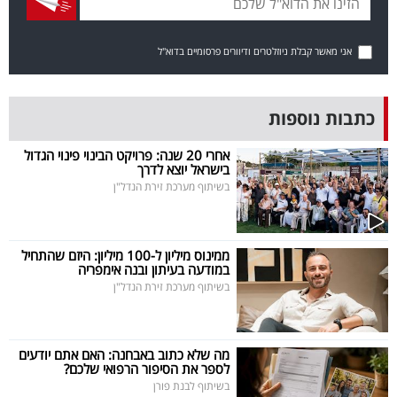
בריאות
אני מאשר קבלת ניוזלטרים ודיוורים פרסומיים בדוא"ל
תרבות
ופנאי
כתבות נוספות
תיירות
אחרי 20 שנה: פרויקט הבינוי פינוי הגדול
בישראל יוצא לדרך
TOP-
בשיתוף מערכת זירת הנדל"ן
5
המילון
ממינוס מיליון ל-100 מיליון: היזם שהתחיל
במודעה בעיתון ובנה אימפריה
הכלכלי
בשיתוף מערכת זירת הנדל"ן
פודקאסט
מה שלא כתוב באבחנה: האם אתם יודעים
40
לספר את הסיפור הרפואי שלכם?
UNDER
בשיתוף לבנת פורן