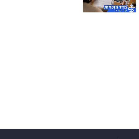
40
שיתופי
פעולה
דרושים
ניוזלטרים
מייל
אדום