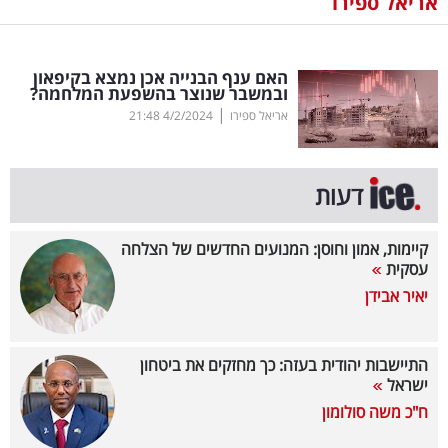
אריאל ספירו
נדל"ן
האם ענף הבנייה אכן נמצא בקיפאון
דיגיטל
ובמשבר שנוצר בהשפעת המלחמה?
וטק
|
אריאל ספירו
4/2/2024
21:48
שיווק
ופרסום
דעות
משפט
קיימות, אמון וחוסן: המנועים החדשים של הצלחה
עסקית
מדדים
יאיר אבידן
ומחקרים
דעות
התיישבות יהודית בעזה: כך מחזקים את ביטחון
ישראל
רכילות
ח"כ משה סולומון
עסקית