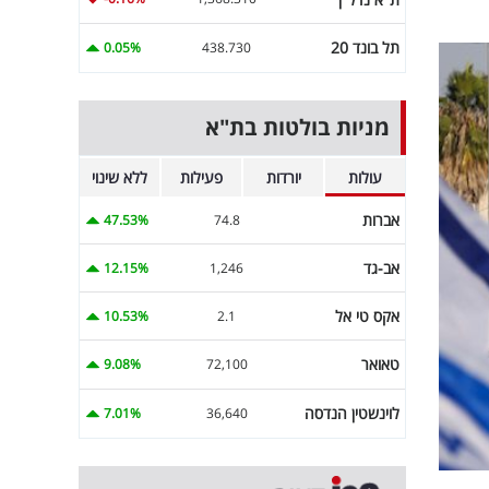
תל בונד 20
0.05%
438.730
מניות בולטות בת"א
עולות
יורדות
פעילות
ללא שינוי
אברות
47.53%
74.8
אב-גד
12.15%
1,246
אקס טי אל
10.53%
2.1
טאואר
9.08%
72,100
לוינשטין הנדסה
7.01%
36,640