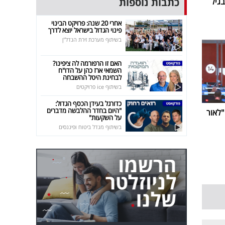
כתבות נוספות
גיל
אחרי 20 שנה: פרויקט הבינוי
פינוי הגדול בישראל יוצא לדרך
בשיתוף מערכת זירת הנדל"ן
האם זו הרפורמה לה ציפינו?
השמאי ארז כהן על הדו"ח
לבחינת היטל ההשבחה
בשיתוף ice פרויקטים
כדורגל בעידן הכסף הגדול:
"היום בחדר ההלבשה מדברים
ביבי נפרדת מערוץ 14: "לאור
על השקעות"
בשיתוף מגדל ביטוח ופיננסים