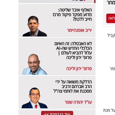
מחר
האלוף איבד שליטה:
מדוע מפקד פיקוד מרכז
לאה
חייב ללכת?
יריב אופנהיימר
קביל
לא האבטלה: זה האיום
הכלכלי החדש שה-AI
עלול להביא לעולם |
פרופ' ירון זליכה
פרופ' ירון זליכה
מר
הדלקת משואה על ידי
הרב אברהם זרביב
מסכנת את לוחמי צה"ל
עו"ד יהודה שפר
על מנת
עוד בנבחרת >>