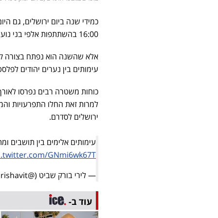
כמידי שנה ביום ירושלים, גם הי
16:00 בהשתתפות אלפי בני נוער, משפחות ומבקרים רבים שהגיעו לחגוג את היום המיוחד.
אלא שהשנה הוא נפתח בצורה קצ
עימותים בין נערים יהודים לפלס
כוחות משטרה רבים נפרסו לאורך
למרות זאת החלו התפרעויות והמ
ירושלים לסדרם.
עימותים אלימים בין תושבים ומ
c.twitter.com/GNmi6wk67T
— לירי בורק שביט (@lirishavit)
עוד ב-