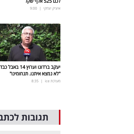
לכם 525 אלף שקל
איציק יצחקי
|
9:00
יעקב ברדוגו וערוץ 14 באבל כב
"לא נמצא איתנו. תנחומינו"
מערכת ice
|
8:35
תגובות לכתב