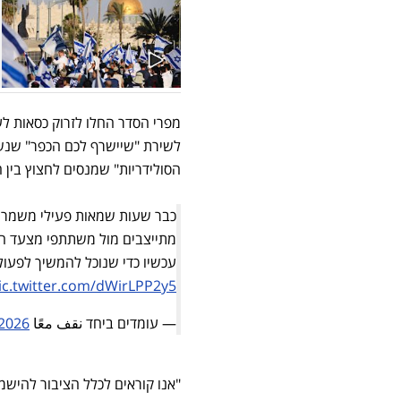
מפרי הסדר החלו לזרוק כסאות לע
לשירת "שיישרף לכם הכפר" שנש
הסולידריות" שמנסים לחצוץ בין ה
כבר שעות שמאות פעילי משמר ה
מתייצבים מול משתתפי מצעד הד
עכשיו כדי שנוכל להמשיך לפעול
ic.twitter.com/dWirLPP2y5
— עומדים ביחד نقف معًا Standing Together🟣 (@omdimbeyachad)
 2026
"אנו קוראים לכלל הציבור להישמע