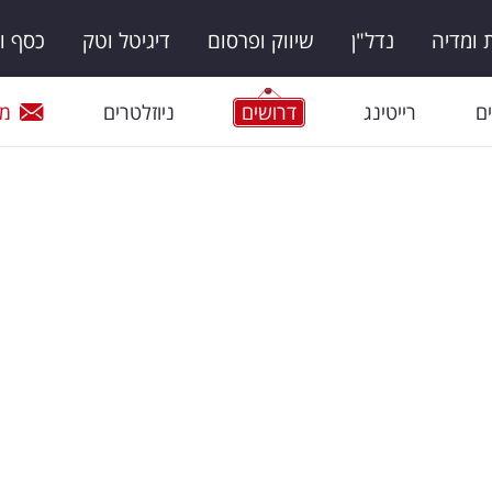
ומדיה
נדל"ן
שיווק ופרסום
דיגיטל וטק
כסף ו
ם
רייטינג
דרושים
ניוזלטרים
מי