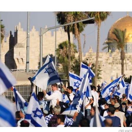
ש 90)