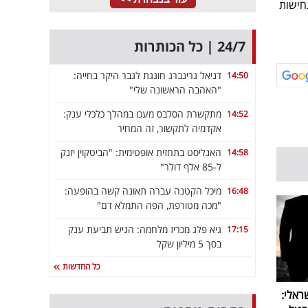
חישות
24/7 | כל הכותרות
דניאל גרינברג חוגגת לגבר היקר בחייה:
14:50
"האהבה הראשונה שלי"
מתקשרת הסלבס מעכו במהלך כלכלי ענק:
14:52
אקדמיה לתקשור, זה המחיר
האנליסט בתחזית אופטימית: "הביטקוין יזנק
14:58
ל-85 אלף דולר"
מיכל הקטנה עברה תאונה קשה בהופעה:
16:48
"מכה מטורפת, הפה התמלא דם"
גיא פלג מכריז מלחמה: הגיש תביעת ענק
17:15
בסך 5 מיליון שקל
כל החדשות
ראלי: