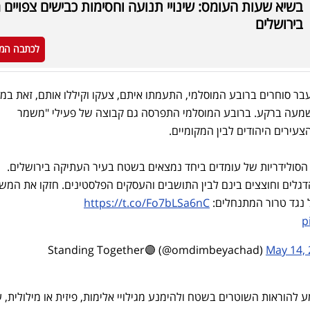
בשיא שעות העומס: שינויי תנועה וחסימות כבישים צפויים 
בירושלים
לכתבה המ
בר סוחרים ברובע המוסלמי, התעמתו איתם, צעקו וקיללו אותם, זאת במ
מעה ברקע. ברובע המוסלמי התפרסה גם קבוצה של פעילי "משמר
צעירים היהודים לבין המקומיים.
סולידריות של עומדים ביחד נמצאים בשטח בעיר העתיקה בירושלים.
גלים וחוצצים בינם לבין התושבים והעסקים הפלסטינים. חזקו את המש
 נגד טרור המתנחלים:
https://t.co/Fo7bLSa6nC
p
May 14,
 להוראות השוטרים בשטח ולהימנע מגילויי אלימות, פיזית או מילולית, 