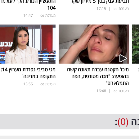
תביעת ענק בסך 5 מיליון שקל
התעשיין הנודע הלך לעולמו ב
104
מערכת ice
|
17:15
מערכת ice
|
14:47
ד:
מיכל הקטנה עברה תאונה קשה
מגי ט
בהופעה: "מכה מטורפת, הפה
התקופה במדינה"
התמלא דם"
מערכת ice
|
13:55
מערכת ice
|
16:48
ה
(0)
: