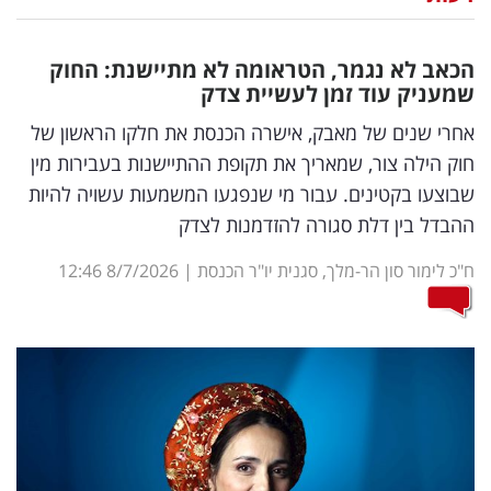
נדל"ן
הכאב לא נגמר, הטראומה לא מתיישנת: החוק
דיגיטל
שמעניק עוד זמן לעשיית צדק
וטק
אחרי שנים של מאבק, אישרה הכנסת את חלקו הראשון של
חוק הילה צור, שמאריך את תקופת ההתיישנות בעבירות מין
שיווק
שבוצעו בקטינים. עבור מי שנפגעו המשמעות עשויה להיות
ופרסום
ההבדל בין דלת סגורה להזדמנות לצדק
משפט
ח"כ לימור סון הר-מלך, סגנית יו"ר הכנסת
|
8/7/2026
12:46
מדדים
ומחקרים
דעות
רכילות
עסקית