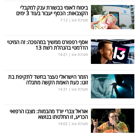
ביטוח לאומי בבשורת ענק למקבלי
הקצבאות: הכסף יעבור בעוד 3 ימים
מערכת ice
|
7:12
אסף רפפורט ממשיך במהפכה: זה המינוי
הדרמטי בהנהלת רשת 13
מערכת ice
|
14:21
הזמר הישראלי נעצר בחשד לתקיפת בת
זוגו: כעת האמת הקשה מתגלה
מערכת ice
|
14:31
אוראל צברי יורד מהבמות: מצבו הרפואי
הכריע, זו החלטתו בנושא
מערכת ice
|
14:02