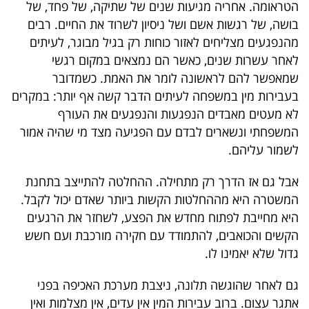
הטראומה. אחריה מגיעות שנים של שתיקה, של פחד, של
40
בושה, של רגשות אשם ושל ניסיון לשרוד את החיים. רבים
מהנפגעים מצליחים לאזור כוחות רק בגיל מבוגר, לעיתים
לאחר עשרות שנים, כאשר הם נמצאים במקום רגשי
שיתופי
שמאפשר להם לראשונה לומר את האמת. כשמדובר
פעולה
בעבירות מין במשפחה לעיתים הדבר קשה אף יותר: במקרים
לא מעטים מאבדים הנפגעות והנפגעים את העורף
המשפחתי ונשארים לבדם עם הפגיעה מצד מי שהיה אמור
לשמור עליהם.
דרושים
אבל גם אז הדרך רק מתחילה. ההחלטה להתייצב בתחנת
ניוזלטרים
המשטרה היא מההחלטות הקשות ביותר שאדם יכול לקבל.
היא מחייבת לפתוח מחדש את הפצע, לשחזר את הרגעים
הקשים והכואבים, להתמודד עם חקירה מורכבת ועם חשש
מייל
גדול שלא יאמינו לו.
אדום
גם לאחר שהוגשה תלונה, ניצבת מערכת האכיפה בפני
אתגר עצום. ברוב עבירות המין אין עדים, אין מצלמות ואין