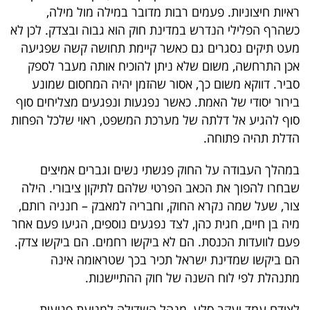
פרסמו
ראיות חיצוניות. פעמים רבות מדובר במילה מול מילה,
באייס
כשהרף הפלילי הנדרש במדינת חוק הוא גבוה ובצדק. לכן לא
מעט תיקים נסגרים גם כאשר קיימת תחושה קשה שפגיעה
עקבו
אכן התרחשה, משום שלא ניתן להוכיח אותה מעבר לספק
סביר. דווקא משום כך, אסור שהזמן יהיה המחסום שמונע
אחרינו:
בירור יסודי של האמת. כאשר נפגעות ונפגעים מצליחים סוף
סוף להגיע אל דלתה של מערכת המשפט, ראוי שלכל הפחות
הדלת תהיה פתוחה.
במהלך העבודה על החוק פגשתי נשים וגברים אמיצים
שבחרו להפוך את הכאב הפרטי שלהם לתיקון ציבורי. הילה
צור, שעל שמה נקרא החוק, וחבריה למאבק – חנניה רותם,
מיה בן חיים, חגית כהן, לצד נפגעים נוספים, הגיעו פעם אחר
פעם לוועדות הכנסת. הם לא ביקשו רחמים. הם ביקשו צדק.
הם ביקשו שמדינת ישראל תכיר בכך שטראומה אינה
מתנהלת לפי לוח השנה של חוק ההתיישנות.
לצידם עמד יעקב סלע, מנהל השדולה למניעת פגיעות