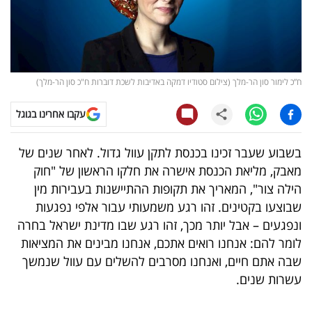
קריפטו
ויראלי
ח”כ לימור סון הר-מלך (צילום סטודיו דמקה באדיבות לשכת דוברות ח"כ סון הר-מלך)
טלוויזיה
עקבו אחרינו בגוגל
עסקי
ספורט
בשבוע שעבר זכינו בכנסת לתקן עוול גדול. לאחר שנים של
מאבק, מליאת הכנסת אישרה את חלקו הראשון של "חוק
קריירה
הילה צור", המאריך את תקופות ההתיישנות בעבירות מין
ולימודים
שבוצעו בקטינים. זהו רגע משמעותי עבור אלפי נפגעות
ונפגעים – אבל יותר מכך, זהו רגע שבו מדינת ישראל בחרה
מינויים
לומר להם: אנחנו רואים אתכם, אנחנו מבינים את המציאות
שבה אתם חיים, ואנחנו מסרבים להשלים עם עוול שנמשך
רייטינג
עשרות שנים.
רכב