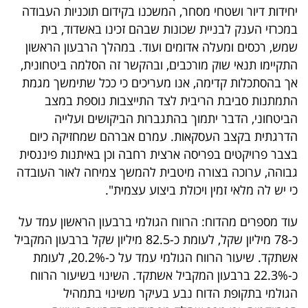
יחידות דיור ושטחי מסחר, המשכנו בקידום תוכניות העבודה
במכרזי הענק לבניית שכונות שבהם זכינו באשדוד, בית
שמש, רכסים ומעלה אדומים ועוד. במהלך הרבעון הראשון
התקיימו תנאי שוק מורכבים, ובהקשר זה הסלמה ביטחונית,
אך בהסתכלות קדימה, אנו מעריכים כי ככל שתימשך מגמת
התמתנות סביבת הריבית לצד התייצבות נוספת במצב
הביטחוני, הדבר יתמוך בהתגברות הביקושים ועלייה
הדרגתית בקצב העסקאות. עמרם אברהם שמחזיקה כיום
בצבר פרויקטים בפריסה ארצית רחבה וכן באיתנות פיננסית
גבוהה, ערוכה בצורה מיטבית להמשך צמיחה לאור העובדה
כי יש לה מלאי זמין ויכולת ביצוע עצמית".
עוד מספרים מהדוח: הרווח הגולמי ברבעון הראשון עמד על
כ-78 מיליון שקל, לעומת כ-82.5 מיליון שקל ברבעון המקביל
אשתקד. שיעור הרווח הגולמי עמד על כ-20.2%, לעומת
כ-22.3% ברבעון המקביל אשתקד. השינוי בשיעור הרווח
הגולמי בתקופת הדוח נבע בעיקר משינוי בתמהיל