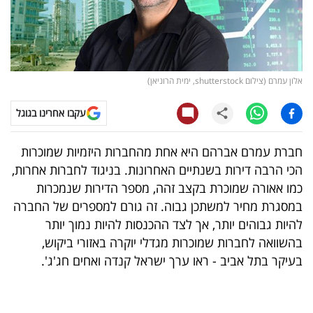
קריפטו
ויראלי
אלון עמרם (צילום shutterstock, ימית הרוניאן)
טלוויזיה
עקבו אחרינו בגוגל
עסקי
ספורט
חברת עמרם אברהם היא אחת מהחברות היזמיות שמוכרות
הכי הרבה דירות בשנתיים האחרונות. בניגוד לחברות אחרות,
קריירה
כמו אאורה שמוכרת בקצב זהה, מספר הדירות שנמכרות
ולימודים
במסגרת מחיר למשתכן גבוה. זה גורם למספרים של החברה
להיות גבוהים יותר, אך לצד ההכנסות להיות נמוך יותר
מינויים
בהשוואה לחברות שמוכרות מגדלי יוקרה באזורי ביקוש,
בעיקר בתל אביב - ראו ערך ישראל קנדה ואחים חג'ג'.
רייטינג
רכב