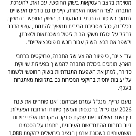
מסוימת בקצב העסקאות בשוק החופשי. עם זאת, להערכת
החברה, לצד ההאטה האמורה, קיימים גם גורמים העשויים
לתמוך בשיפור הדרגתי ובהתעוררות השוק החופשי בהמשך.
בכלל זה, ככל שסביבת הריבית תמשיך להתמתן, עשוי הדבר
להקל על יכולת משקי הבית ליטול משכנתאות ולשרתן,
ולשפר את תנאי השוק עבור רוכשים פוטנציאליים".
עוד ציינה, כי פיזור ההיצע של החברה, פרויקטים ברחבי
הארץ, תומכים ביכולת החברה להמשיך בפעילות שיווקית
סדירה, למתן את השפעת התנודתיות בשוק החופשי ולשמור
על יציבות יחסית בהיקפי המכירות גם בתקופות מאתגרות
בענף.
נועם גרייף, מנכ"ל עמרם אברהם: "אנו פותחים את שנת
2026 עם גידול בהכנסות והמשך פיתוח והרחבת הפעילות.
בין היתר השלמנו את עסקת סינקו, המקדמת אלפי יחידות
דיור בתחום ההתחדשות העירונית, חתמנו על הסכמים
משמעותיים בשכונת ארמון הנציב בירושלים להקמת 1,088