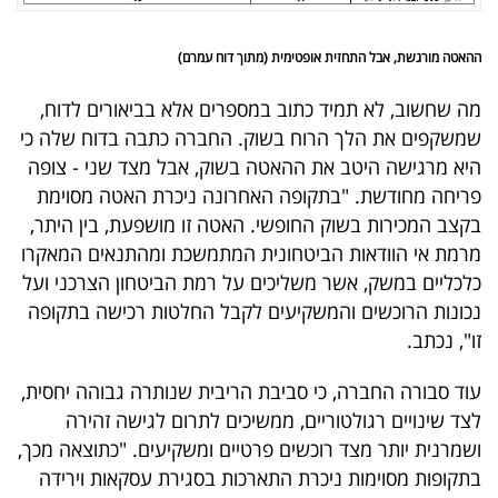
פרסמו
באייס
ההאטה מורגשת, אבל התחזית אופטימית (מתוך דוח עמרם)
עקבו
מה שחשוב, לא תמיד כתוב במספרים אלא בביאורים לדוח,
אחרינו:
שמשקפים את הלך הרוח בשוק. החברה כתבה בדוח שלה כי
היא מרגישה היטב את ההאטה בשוק, אבל מצד שני - צופה
פריחה מחודשת. "בתקופה האחרונה ניכרת האטה מסוימת
בקצב המכירות בשוק החופשי. האטה זו מושפעת, בין היתר,
מרמת אי הוודאות הביטחונית המתמשכת ומהתנאים המאקרו
כלכליים במשק, אשר משליכים על רמת הביטחון הצרכני ועל
נכונות הרוכשים והמשקיעים לקבל החלטות רכישה בתקופה
זו", נכתב.
עוד סבורה החברה, כי סביבת הריבית שנותרה גבוהה יחסית,
לצד שינויים רגולטוריים, ממשיכים לתרום לגישה זהירה
ושמרנית יותר מצד רוכשים פרטיים ומשקיעים. "כתוצאה מכך,
בתקופות מסוימות ניכרת התארכות בסגירת עסקאות וירידה