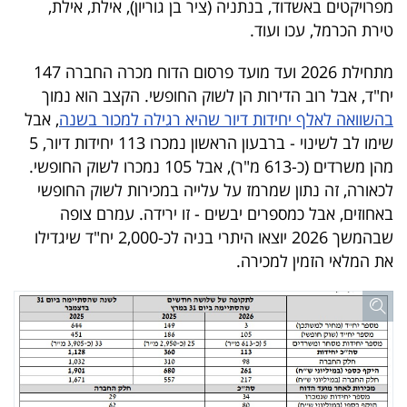
מפרויקטים באשדוד, בנתניה (ציר בן גוריון), אילת, אילת,
40
טירת הכרמל, עכו ועוד.
מתחילת 2026 ועד מועד פרסום הדוח מכרה החברה 147
שיתופי
יח"ד, אבל רוב הדירות הן לשוק החופשי. הקצב הוא נמוך
פעולה
בהשוואה לאלף יחידות דיור שהיא רגילה למכור בשנה
, אבל
שימו לב לשינוי - ברבעון הראשון נמכרו 113 יחידות דיור, 5
מהן משרדים (כ-613 מ"ר), אבל 105 נמכרו לשוק החופשי.
לכאורה, זה נתון שמרמז על עלייה במכירות לשוק החופשי
דרושים
באחוזים, אבל כמספרים יבשים - זו ירידה. עמרם צופה
שבהמשך 2026 יוצאו היתרי בניה לכ-2,000 יח"ד שיגדילו
ניוזלטרים
את המלאי הזמין למכירה.
מייל
אדום