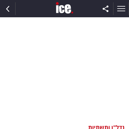
ראשי
הנבחרת
השוק
תקשורת
ומדיה
כסף
וצרכנות
נדל"ן ותשתיות