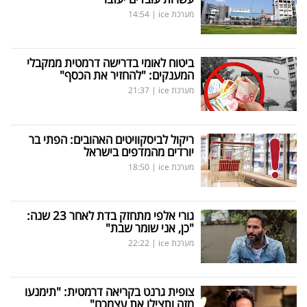
מערכת ice
|
14:54
ביטוח לאומי בדרישה דרמטית ממקבלי
המענקים: "להחזיר את הכסף"
מערכת ice
|
21:37
ריקול לביסקוויטים האהובים: הפתי בר
יורדים מהמדפים בישראל
מערכת ice
|
18:50
גורי אלפי מתחזק בדת לאחר 23 שנה:
"כן, אני שומר שבת"
מערכת ice
|
22:22
צופית גרנט בקריאה דרמטית: "תימנעו
מזה ותצילו את עצמכם"