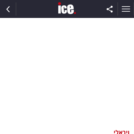
ראשי
הנבחרת
השוק
תקשורת
ומדיה
כסף
וצרכנות
ויראלי