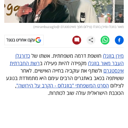
קריפטו
ויראלי
מאור בוזגלו ומירן בוזגלו (צילום מסך מאינסטגרם @miranbuzaglo)
טלוויזיה
עקבו אחרינו בגוגל
עסקי
מירן בוזגלו
חושפת דרמה משפחתית. אשתו של
כדורגלן
ספורט
העבר מאור בוזגלו
מקפידה להיות פעילה ב
רשת החברתית
אינסטגרם
ולשתף את עוקביה בחייה האישיים. לאחר
קריירה
ששיתפה בכאב באתגרים הרבים עימם היא מתמודדת בנוגע
ולימודים
לצילום
הסרט המשפחתי "בוזגלוס - הקרב על הירושה"
,
הכוכבת הישראלית עולה שוב לכותרות.
מינויים
רייטינג
רכב