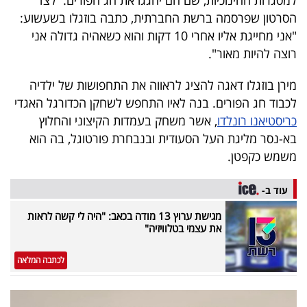
למסגרות החינוכיות, שם הם יחגגו את חג הפורים. לצד
פרסמו
הסרטון שפרסמה ברשת החברתית, כתבה בוזגלו בשעשוע:
באייס
"אני מחייגת אליו אחרי 10 דקות והוא כשאהיה גדולה אני
רוצה להיות מאור".
עקבו
אחרינו:
מירן בוזגלו דאגה להציג לראווה את התחפושות של ילדיה
לכבוד חג הפורים. בנה לאיו התחפש לשחקן הכדורגל האגדי
כריסטיאנו רונלדו
, אשר משחק בעמדות הקיצוני והחלוץ
בא-נסר מליגת העל הסעודית ובנבחרת פורטוגל, בה הוא
משמש כקפטן.
עוד ב-
מגישת ערוץ 13 מודה בכאב: "היה לי קשה לראות
את עצמי בטלוויזיה"
לכתבה המלאה