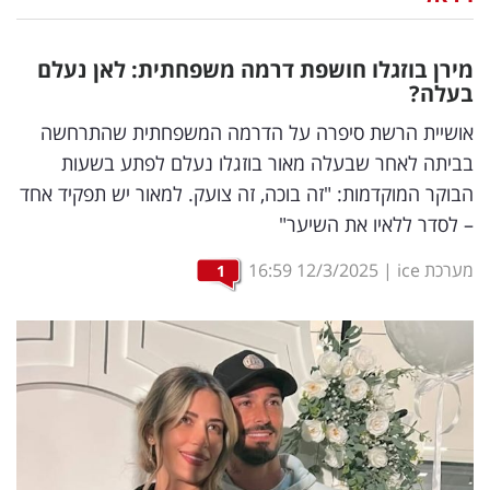
נדל"ן
מירן בוזגלו חושפת דרמה משפחתית: לאן נעלם
דיגיטל
בעלה?
וטק
אושיית הרשת סיפרה על הדרמה המשפחתית שהתרחשה
בביתה לאחר שבעלה מאור בוזגלו נעלם לפתע בשעות
שיווק
הבוקר המוקדמות: "זה בוכה, זה צועק. למאור יש תפקיד אחד
ופרסום
– לסדר ללאיו את השיער"
משפט
מערכת ice
|
12/3/2025
16:59
1
מדדים
ומחקרים
דעות
רכילות
עסקית