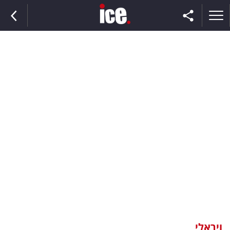
ראשי
הנבחרת
השוק
תקשורת
ומדיה
כסף
וצרכנות
ויראלי