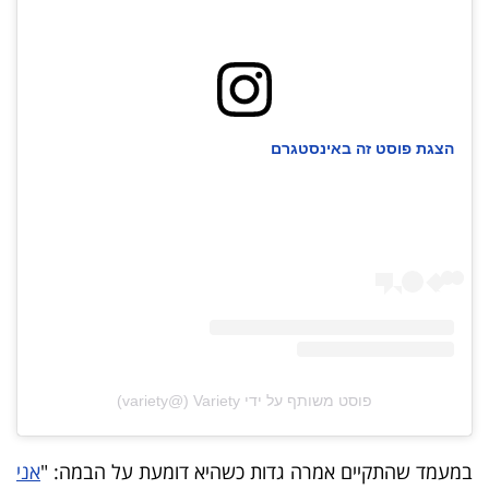
פרסמו
באייס
עקבו
אחרינו:
הצגת פוסט זה באינסטגרם
פוסט משותף על ידי ‏‎Variety‎‏ (@‏‎variety‎‏)
במעמד שהתקיים אמרה גדות כשהיא דומעת על הבמה: "
אני