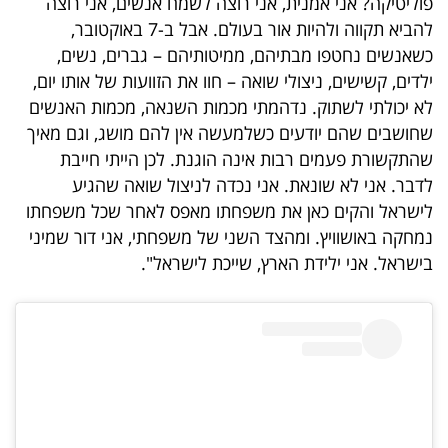
פוליטיקה? אני אמנית, אני רוצה לשמח אנשים, אני רוצה
40
להביא תקווה ולהיות אור בעולם. אבל ב-7 באוקטובר,
כשאנשים נחטפו מבתיהם, ממיטותיהם – גברים, נשים,
ילדים, קשישים, ניצולי שואה – חוו את הזוועות של אותו יום,
שיתופי
לא יכולתי לשתוק. נדהמתי מכמות השנאה, מכמות האנשים
פעולה
שחושבים שהם יודעים כשלמעשה אין להם מושג, וגם מאיך
שהתקשורת פעמים רבות אינה הוגנת. לכן הייתי חייבת
לדבר. אני לא שונאת. אני נכדה לניצול שואה שהגיע
לישראל והקים כאן את משפחתו מאפס לאחר שכל משפחתו
דרושים
נמחקה באושוויץ. ומהצד השני של משפחתי, אני דור שמיני
בישראל. אני ילידת הארץ, שייכת לישראל".
ניוזלטרים
מייל
אדום