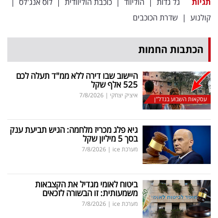
תגיות
גל גדות
|
הוליווד
|
כוכבת הוליוודית
|
לוס אנג'לס
|
קולנוע
|
שדרת הכוכבים
הכתבות החמות
היישוב שבו דירה ללא ממ"ד תעלה לכם
525 אלף שקל
איציק יצחקי
|
7/8/2026
עסקאות השבוע בנדל"ן
גיא פלג מכריז מלחמה: הגיש תביעת ענק
בסך 5 מיליון שקל
מערכת ice
|
7/8/2026
ביטוח לאומי מגדיל את הקצבאות
משמעותית: זו הבשורה לזכאים
מערכת ice
|
7/8/2026