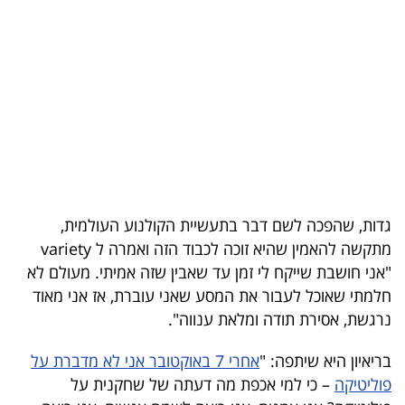
בריאות
תרבות
ופנאי
תיירות
TOP-
5
גדות, שהפכה לשם דבר בתעשיית הקולנוע העולמית,
מתקשה להאמין שהיא זוכה לכבוד הזה ואמרה ל variety
המילון
"אני חושבת שייקח לי זמן עד שאבין שזה אמיתי. מעולם לא
הכלכלי
חלמתי שאוכל לעבור את המסע שאני עוברת, אז אני מאוד
נרגשת, אסירת תודה ומלאת ענווה".
פודקאסט
בריאיון היא שיתפה: "
אחרי 7 באוקטובר אני לא מדברת על
40
פוליטיקה
– כי למי אכפת מה דעתה של שחקנית על
UNDER