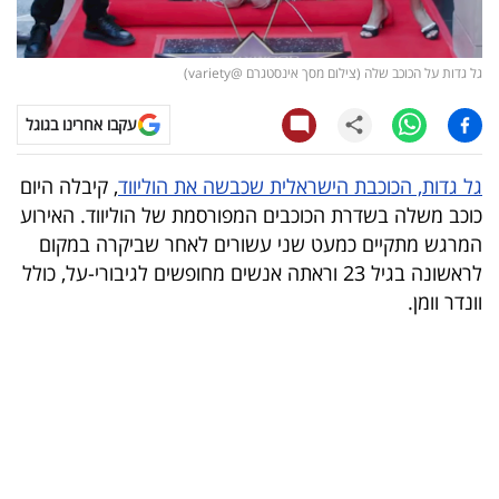
קריפטו
גל גדות על הכוכב שלה (צילום מסך אינסטגרם @variety)
ויראלי
עקבו אחרינו בגוגל
טלוויזיה
גל גדות, הכוכבת הישראלית שכבשה את הוליווד
, קיבלה היום
עסקי
כוכב משלה בשדרת הכוכבים המפורסמת של הוליווד. האירוע
ספורט
המרגש מתקיים כמעט שני עשורים לאחר שביקרה במקום
לראשונה בגיל 23 וראתה אנשים מחופשים לגיבורי-על, כולל
קריירה
וונדר וומן.
ולימודים
מינויים
רייטינג
רכב