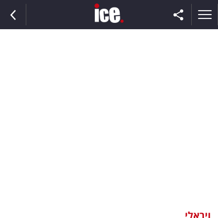
ראשי
הנבחרת
השוק
תקשורת
ומדיה
כסף
וצרכנות
ויראלי