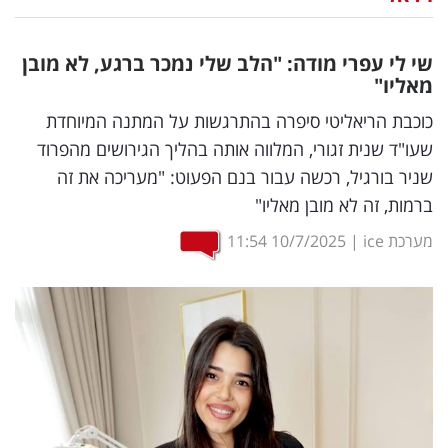
נדל"ן
שי לי עפרי מודה: "הלב שלי נמכר ברגע, לא מובן
דיגיטל
מאליו"
וטק
כוכבת הריאליטי סיפרה בהתרגשות על המתנה המיוחדת
שעו"ד שנית זגורי, המלווה אותה בהליך הגירושים מהפרוד
שיווק
שניר בורגיל, רכשה עבור בנם הפעוט: "מעריכה את זה
ופרסום
ברמות, זה לא מובן מאליו"
משפט
מערכת ice
|
10/7/2025
11:54
מדדים
ומחקרים
דעות
רכילות
עסקית