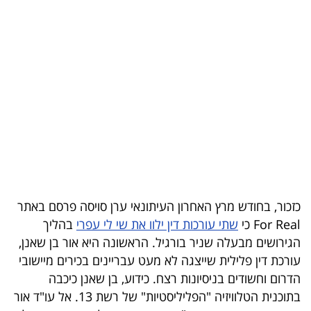
בריאות
תרבות
ופנאי
תיירות
TOP-
5
המילון
כזכור, בחודש מרץ האחרון העיתונאי ערן סויסה פרסם באתר
הכלכלי
For Real כי
שתי עורכות דין ילוו את שי לי עפרי
בהליך
הגירושים מבעלה שניר בורגיל. הראשונה היא אור בן שאנן,
פודקאסט
עורכת דין פלילית שייצגה לא מעט עבריינים בכירים מיישובי
הדרום וחשודים בניסיונות רצח. כידוע, בן שאנן כיכבה
40
בתוכנית הטלוויזיה "הפליליסטיות" של רשת 13. אל עו"ד אור
UNDER