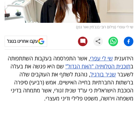
קריפטו
ויראלי
שי לי עופרי (צילום רובי בנג'מין ואור גפן)
טלוויזיה
עקבו אחרינו בגוגל
עסקי
הידוענית
שי לי עפרי
, אשר התפרסמה בעקבות השתתפותה
ספורט
ב
תוכנית הטלוויזיה "האח הגדול"
שם היא פגשה את בעלה
לשעבר
שניר בורגיל
, נוהגת לשתף את העוקבים שלה
קריירה
ברשתות החברתיות בחייה האישיים. אמש (רביעי) סיפרה
ולימודים
הכוכבת הישראלית כי עו"ד שנית זגורי, אשר מתמחה בדיני
משפחה וירושה, משפט פלילי ודיני מעצרי.
מינויים
רייטינג
רכב