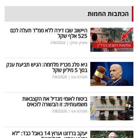
הכתבות החמות
היישוב שבו דירה ללא ממ"ד תעלה לכם
525 אלף שקל
איציק יצחקי
|
7/8/2026
עסקאות השבוע בנדל"ן
גיא פלג מכריז מלחמה: הגיש תביעת ענק
בסך 5 מיליון שקל
מערכת ice
|
7/8/2026
ביטוח לאומי מגדיל את הקצבאות
משמעותית: זו הבשורה לזכאים
מערכת ice
|
7/8/2026
יעקב ברדוגו וערוץ 14 באבל כבד: "לא