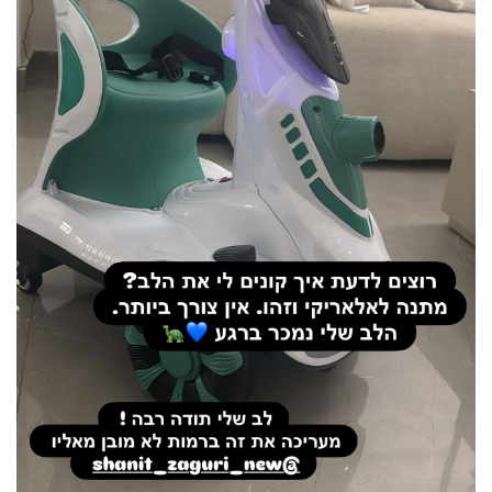
פרסמו
באייס
עקבו
אחרינו: