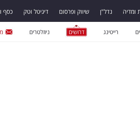
ומדיה
נדל"ן
שיווק ופרסום
דיגיטל וטק
כסף ו
ם
רייטינג
דרושים
ניוזלטרים
מי