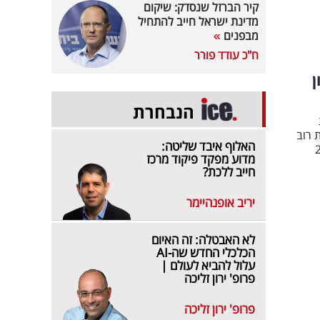
קיר הברזל שנסדק: שיקום
מדינת ישראל חייב להתחיל
מבפנים
ח"כ עודד פורר
 275 מיליון
הנבחרת
 רוב
האלוף איבד שליטה:
ן שקל, כאשר 25%
מדוע מפקד פיקוד מרכז
חייב ללכת?
יריב אופנהיימר
לא האבטלה: זה האיום
הכלכלי החדש שה-AI
עלול להביא לעולם |
פרופ' ירון זליכה
פרופ' ירון זליכה