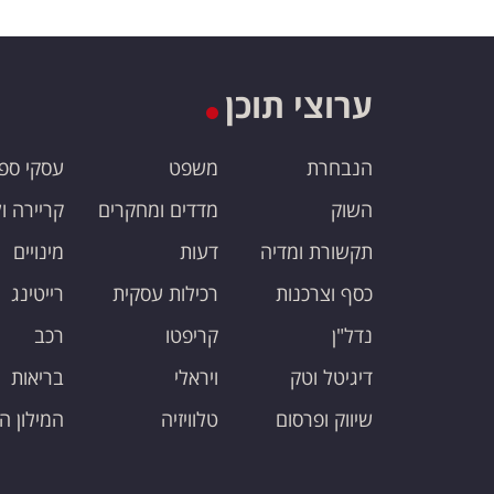
ערוצי תוכן
הנבחרת
משפט
עסקי ספ
השוק
מדדים ומחקרים
קריירה ו
תקשורת ומדיה
דעות
מינויים
כסף וצרכנות
רכילות עסקית
רייטינג
נדל"ן
קריפטו
רכב
דיגיטל וטק
ויראלי
בריאות
שיווק ופרסום
טלוויזיה
המילון ה