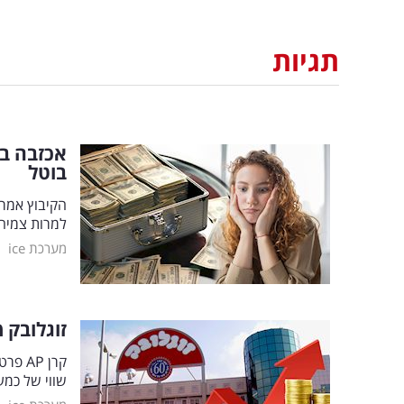
תגיות
אכזבה בק
בוטל
הקיבוץ אמר
למרות צמיחה
|
מערכת ice
זוגלובק 
שווי של כמעט 600 מיליו