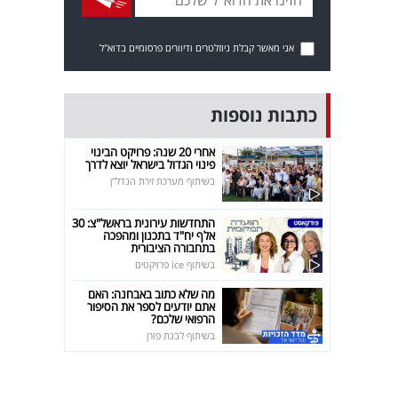
אני מאשר קבלת ניוזלטרים ודיוורים פרסומיים בדוא"ל
כתבות נוספות
אחרי 20 שנה: פרויקט הבינוי
פינוי הגדול בישראל יוצא לדרך
בשיתוף מערכת זירת הנדל"ן
התחדשות עירונית בראשל"צ: 30
אלף יח"ד בתכנון ומהפכה
בתחבורה הציבורית
בשיתוף ice פרויקטים
מה שלא כתוב באבחנה: האם
אתם יודעים לספר את הסיפור
הרפואי שלכם?
בשיתוף לבנת פורן